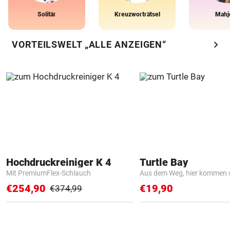
Solitär
Kreuzworträtsel
Mahj
chevron_right
VORTEILSWELT „ALLE ANZEIGEN“
Hochdruckreiniger K 4
Turtle Bay
Mit PremiumFlex-Schlauch
Aus dem Weg, hier kommen w
€254,90
€19,90
€374,99