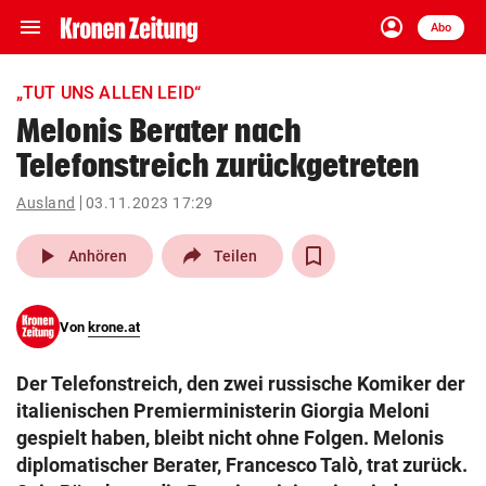
menu
account_circle
Navigation
Anmelden
Abo
close
Schließen
ein-/ausklappen
„TUT UNS ALLEN LEID“
Abonnieren
Melonis Berater nach
Telefonstreich zurückgetreten
account_circle
arrow_right
Anmelden
Ausland
03.11.2023 17:29
pin_drop
arrow_right
Bundesland auswäh
Wien
play_arrow
Anhören
Teilen
bookmark
Merkliste
Von
krone.at
Suchbegriff
search
Der Telefonstreich, den zwei russische Komiker der
eingeben
italienischen Premierministerin Giorgia Meloni
gespielt haben, bleibt nicht ohne Folgen. Melonis
diplomatischer Berater, Francesco Talò, trat zurück.