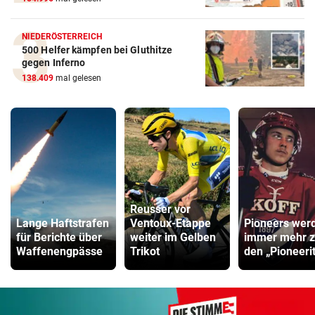
NIEDERÖSTERREICH
500 Helfer kämpfen bei Gluthitze
gegen Inferno
138.409
mal gelesen
Reusser vor
Lange Haftstrafen
Ventoux-Etappe
Pioneers wer
für Berichte über
weiter im Gelben
immer mehr 
Waffenengpässe
Trikot
den „Pioneeri