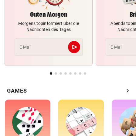
Guten Morgen
Br
Morgens topinformiert über die
Abends topin
Nachrichten des Tages
Nachrich
send
E-Mail
E-Mail
Abschicken
chevron_right
GAMES