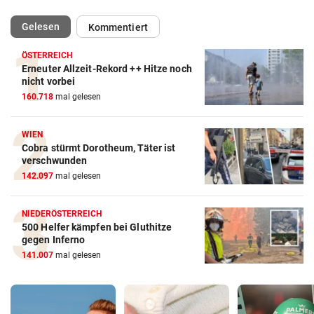
(ausgewählt)
Gelesen
Kommentiert
ÖSTERREICH
Erneuter Allzeit-Rekord ++ Hitze noch
nicht vorbei
160.718
mal gelesen
WIEN
Cobra stürmt Dorotheum, Täter ist
verschwunden
142.097
mal gelesen
NIEDERÖSTERREICH
500 Helfer kämpfen bei Gluthitze
gegen Inferno
141.007
mal gelesen