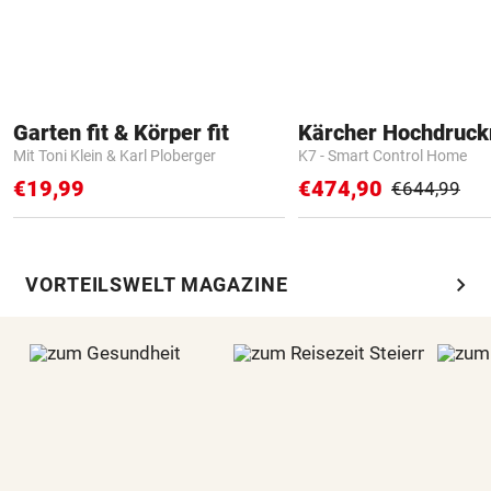
Garten fit & Körper fit
Kärcher Hochdruck
Mit Toni Klein & Karl Ploberger
K7 - Smart Control Home
€19,99
€474,90
€644,99
chevron_right
VORTEILSWELT MAGAZINE