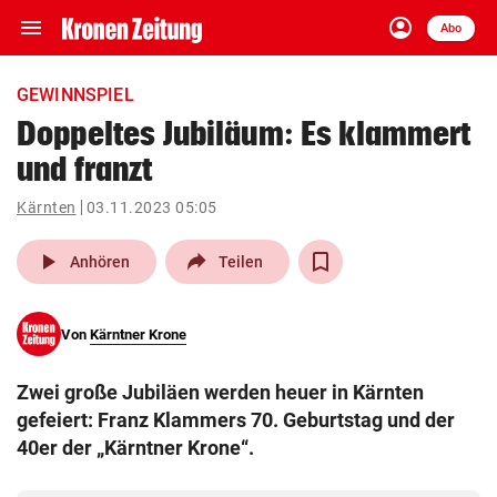
menu
account_circle
Navigation
Anmelden
Abo
close
Schließen
ein-/ausklappen
GEWINNSPIEL
Abonnieren
Doppeltes Jubiläum: Es klammert
und franzt
account_circle
arrow_right
Anmelden
Kärnten
03.11.2023 05:05
pin_drop
arrow_right
Bundesland auswäh
Wien
play_arrow
Anhören
Teilen
bookmark
Merkliste
Von
Kärntner Krone
Suchbegriff
search
Zwei große Jubiläen werden heuer in Kärnten
eingeben
gefeiert: Franz Klammers 70. Geburtstag und der
40er der „Kärntner Krone“.