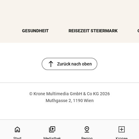
GESUNDHEIT
REISEZEIT STEIERMARK
north
Zurück nach oben
© Krone Multimedia GmbH & Co KG 2026
Muthgasse 2, 1190 Wien
NaN%
home
pin_drop
Start
Mediathek
Region
Krone+