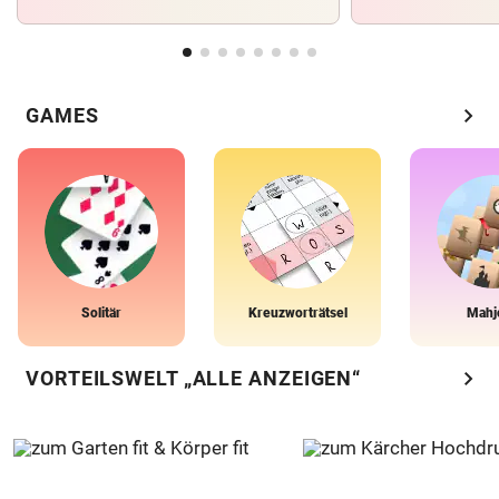
chevron_right
GAMES
Solitär
Kreuzworträtsel
Mahj
chevron_right
VORTEILSWELT „ALLE ANZEIGEN“