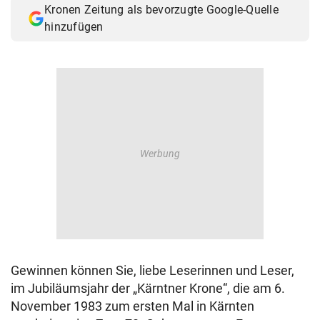
Kronen Zeitung als bevorzugte Google-Quelle
© Krone Multimedia GmbH & Co KG 2026
hinzufügen
Muthgasse 2, 1190 Wien
Gewinnen können Sie, liebe Leserinnen und Leser,
im Jubiläumsjahr der „Kärntner Krone“, die am 6.
November 1983 zum ersten Mal in Kärnten