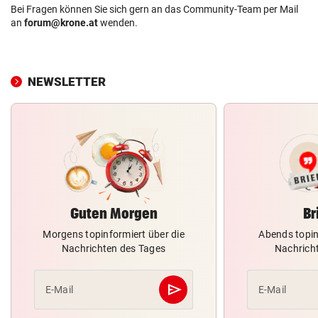
Bei Fragen können Sie sich gern an das Community-Team per Mail
an
forum@krone.at
wenden.
NEWSLETTER
Guten Morgen
Br
Morgens topinformiert über die
Abends topin
Nachrichten des Tages
Nachrich
send
E-Mail
E-Mail
Abschicken