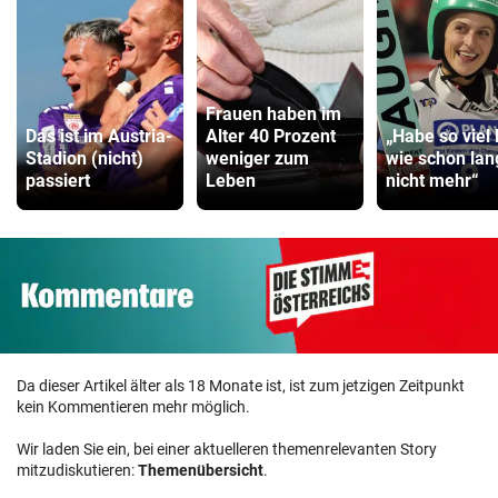
Frauen haben im
Das ist im Austria-
Alter 40 Prozent
„Habe so viel 
Stadion (nicht)
weniger zum
wie schon lan
passiert
Leben
nicht mehr“
Da dieser Artikel älter als 18 Monate ist, ist zum jetzigen Zeitpunkt
kein Kommentieren mehr möglich.
Wir laden Sie ein, bei einer aktuelleren themenrelevanten Story
mitzudiskutieren:
Themenübersicht
.