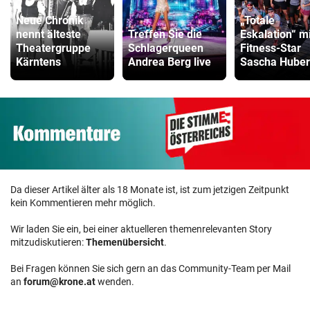
Neue Chronik
„Totale
nennt älteste
Treffen Sie die
Eskalation“ mi
Theatergruppe
Schlagerqueen
Fitness-Star
Kärntens
Andrea Berg live
Sascha Huber
Da dieser Artikel älter als 18 Monate ist, ist zum jetzigen Zeitpunkt
kein Kommentieren mehr möglich.
Wir laden Sie ein, bei einer aktuelleren themenrelevanten Story
mitzudiskutieren:
Themenübersicht
.
Bei Fragen können Sie sich gern an das Community-Team per Mail
an
forum@krone.at
wenden.