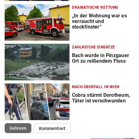
DRAMATISCHE RETTUNG
„In der Wohnung war es
verraucht und
stockfinster“
ZAHLREICHE EINSÄTZE
Bach wurde in Pinzgauer
Ort zu reißendem Fluss
NACH ÜBERFALL IN WIEN
Cobra stürmt Dorotheum,
Täter ist verschwunden
(ausgewählt)
Gelesen
Kommentiert