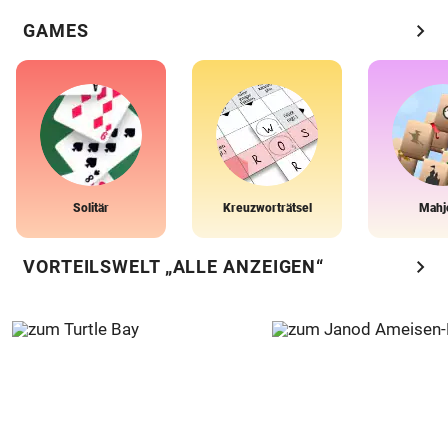
chevron_right
GAMES
Solitär
Kreuzworträtsel
Mahj
chevron_right
VORTEILSWELT „ALLE ANZEIGEN“