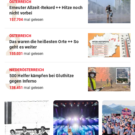
ÖSTERREICH
Erneuter Allzeit-Rekord ++ Hitze noch
nicht vorbei
157.704
mal gelesen
ÖSTERREICH
Das waren die heißesten Orte ++ So
geht es weiter
155.031
mal gelesen
NIEDERÖSTERREICH
500 Helfer kämpfen bei Gluthitze
gegen Inferno
138.451
mal gelesen