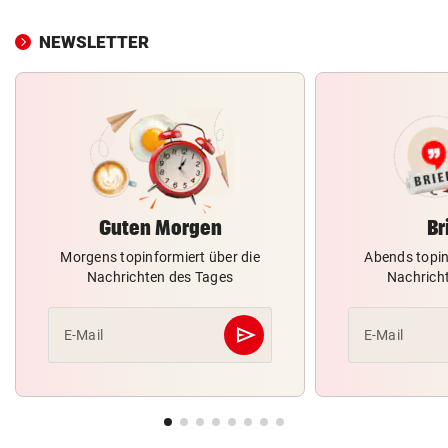
NEWSLETTER
Guten Morgen
Br
Morgens topinformiert über die
Abends topin
Nachrichten des Tages
Nachrich
send
E-Mail
E-Mail
Abschicken