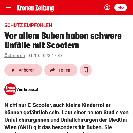
menu
account_circle
Navigation
Anmelden
Abo
close
Schließen
ein-/ausklappen
SCHUTZ EMPFOHLEN
Abonnieren
Vor allem Buben haben schwere
Unfälle mit Scootern
account_circle
arrow_right
Anmelden
Österreich
01.10.2023 17:33
pin_drop
arrow_right
Bundesland auswäh
Wien
play_arrow
Anhören
Teilen
bookmark
Merkliste
Von
krone.at
Suchbegriff
search
Nicht nur E-Scooter, auch kleine Kinderroller
eingeben
können gefährlich sein. Laut einer neuen Studie von
Unfallchirurginnen und Unfallchirurgen der MedUni
Wien (AKH) gilt das besonders für Buben. Sie