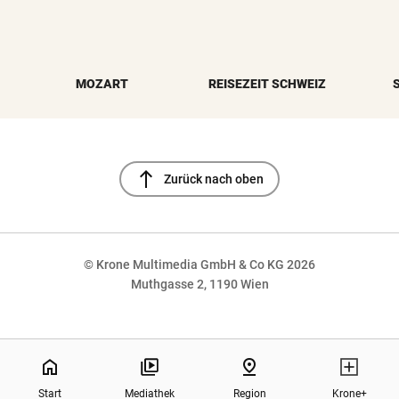
MOZART
REISEZEIT SCHWEIZ
north
Zurück nach oben
© Krone Multimedia GmbH & Co KG 2026
Muthgasse 2, 1190 Wien
NaN%
home
pin_drop
Start
Mediathek
Region
Krone+