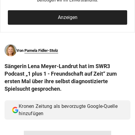
benötigen wir Ihr Einverständnis.
© Krone Multimedia GmbH & Co KG 2026
Muthgasse 2, 1190 Wien
Anzeigen
Von
Pamela Fidler-Stolz
Sängerin Lena Meyer-Landrut hat im SWR3
Podcast „1 plus 1 - Freundschaft auf Zeit“ zum
ersten Mal über ihre selbst diagnostizierte
Spielsucht gesprochen.
Kronen Zeitung als bevorzugte Google-Quelle
hinzufügen