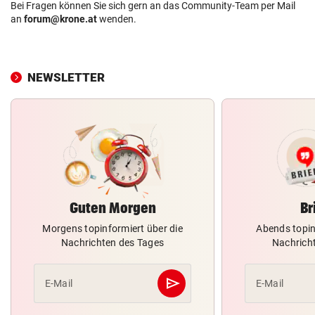
Bei Fragen können Sie sich gern an das Community-Team per Mail
an
forum@krone.at
wenden.
NEWSLETTER
Guten Morgen
Br
Morgens topinformiert über die
Abends topin
Nachrichten des Tages
Nachrich
send
E-Mail
E-Mail
Abschicken