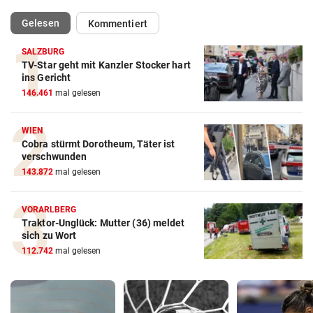
(ausgewählt)
Gelesen
Kommentiert
SALZBURG
TV-Star geht mit Kanzler Stocker hart
ins Gericht
146.461
mal gelesen
WIEN
Cobra stürmt Dorotheum, Täter ist
verschwunden
143.872
mal gelesen
VORARLBERG
Traktor-Unglück: Mutter (36) meldet
sich zu Wort
112.742
mal gelesen