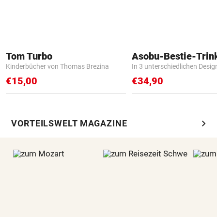
Tom Turbo
Asobu-Bestie-Trin
Kinderbücher von Thomas Brezina
In 3 unterschiedlichen Desig
€15,00
€34,90
chevron_right
VORTEILSWELT MAGAZINE