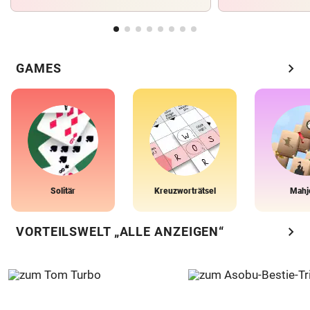
chevron_right
GAMES
Solitär
Kreuzworträtsel
Mahj
chevron_right
VORTEILSWELT „ALLE ANZEIGEN“