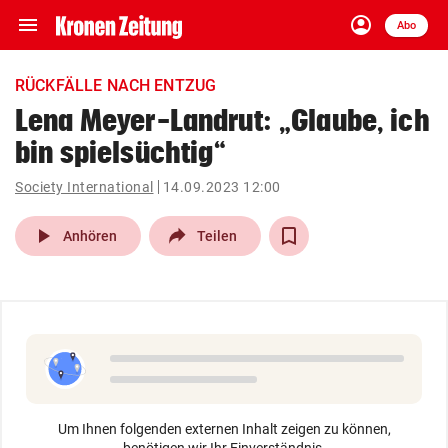
menu
account_circle
Navigation
Anmelden
Abo
close
Schließen
ein-/ausklappen
RÜCKFÄLLE NACH ENTZUG
Abonnieren
Lena Meyer-Landrut: „Glaube, ich
bin spielsüchtig“
account_circle
arrow_right
Anmelden
Society International
14.09.2023 12:00
pin_drop
arrow_right
Bundesland auswäh
Wien
play_arrow
Anhören
Teilen
bookmark
Merkliste
Suchbegriff
search
eingeben
Um Ihnen folgenden externen Inhalt zeigen zu können,