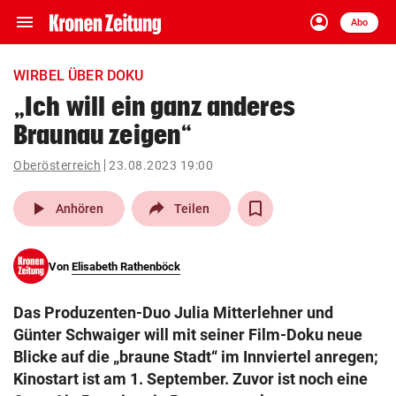
menu
account_circle
Navigation
Anmelden
Abo
close
Schließen
ein-/ausklappen
WIRBEL ÜBER DOKU
Abonnieren
„Ich will ein ganz anderes
Braunau zeigen“
account_circle
arrow_right
Anmelden
Oberösterreich
23.08.2023 19:00
pin_drop
arrow_right
Bundesland auswäh
Wien
play_arrow
Anhören
Teilen
bookmark
Merkliste
Von
Elisabeth Rathenböck
Suchbegriff
search
Das Produzenten-Duo Julia Mitterlehner und
eingeben
Günter Schwaiger will mit seiner Film-Doku neue
Blicke auf die „braune Stadt“ im Innviertel anregen;
Kinostart ist am 1. September. Zuvor ist noch eine