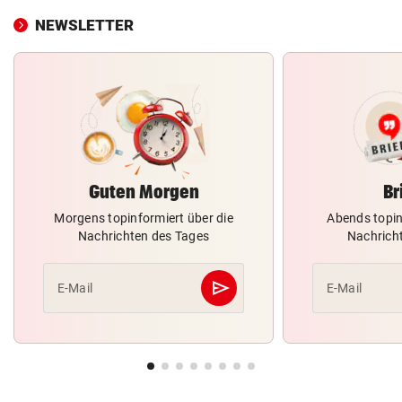
NEWSLETTER
Guten Morgen
Br
Morgens topinformiert über die
Abends topin
Nachrichten des Tages
Nachrich
send
E-Mail
E-Mail
Abschicken