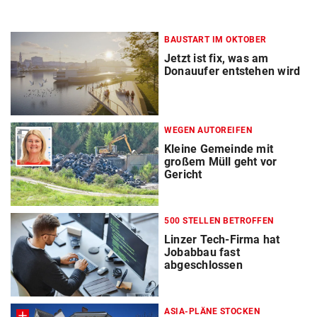
BAUSTART IM OKTOBER
Jetzt ist fix, was am
Donauufer entstehen wird
WEGEN AUTOREIFEN
Kleine Gemeinde mit
großem Müll geht vor
Gericht
500 STELLEN BETROFFEN
Linzer Tech-Firma hat
Jobabbau fast
abgeschlossen
ASIA-PLÄNE STOCKEN