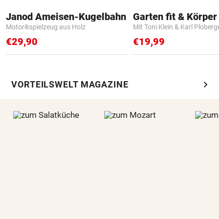
Janod Ameisen-Kugelbahn
Garten fit & Körper 
Motorikspielzeug aus Holz
Mit Toni Klein & Karl Ploberg
€29,90
€19,99
chevron_right
VORTEILSWELT MAGAZINE