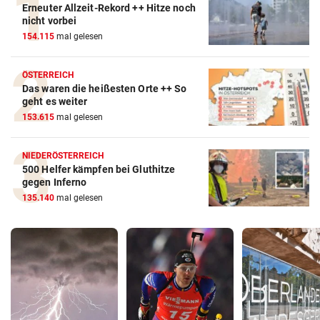
Erneuter Allzeit-Rekord ++ Hitze noch
nicht vorbei
154.115
mal gelesen
ÖSTERREICH
Das waren die heißesten Orte ++ So
geht es weiter
153.615
mal gelesen
NIEDERÖSTERREICH
500 Helfer kämpfen bei Gluthitze
gegen Inferno
135.140
mal gelesen