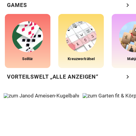
chevron_right
GAMES
Solitär
Kreuzworträtsel
Mahj
chevron_right
VORTEILSWELT „ALLE ANZEIGEN“