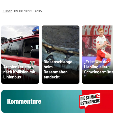
Kunst
09.08.2023 16:05
Riesenschlange
„Er ist wie der
Autolenker starb
beim
Liebling aller
nach Kollision mit
Rasenmähen
Schwiegermütte
Linienbus
entdeckt
“