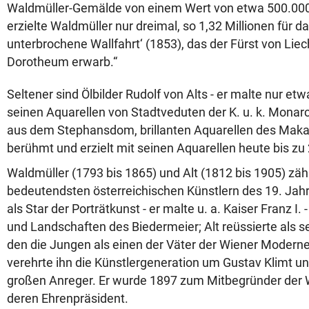
Waldmüller-Gemälde von einem Wert von etwa 500.000 
erzielte Waldmüller nur dreimal, so 1,32 Millionen für 
unterbrochene Wallfahrt‘ (1853), das der Fürst von Lie
Dorotheum erwarb.“
Seltener sind Ölbilder Rudolf von Alts - er malte nur et
seinen Aquarellen von Stadtveduten der K. u. k. Monarc
aus dem Stephansdom, brillanten Aquarellen des Makart
berühmt und erzielt mit seinen Aquarellen heute bis zu
Waldmüller (1793 bis 1865) und Alt (1812 bis 1905) zäh
bedeutendsten österreichischen Künstlern des 19. Jah
als Star der Porträtkunst - er malte u. a. Kaiser Franz I
und Landschaften des Biedermeier; Alt reüssierte als se
den die Jungen als einen der Väter der Wiener Modern
verehrte ihn die Künstlergeneration um Gustav Klimt u
großen Anreger. Er wurde 1897 zum Mitbegründer der 
deren Ehrenpräsident.