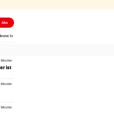
Abo
tschaft
krone.tv
Wissen
Gericht
Kolumnen
Freizeit
Reise
Ti
2 Minuten
er ist
8 Minuten
9 Minuten