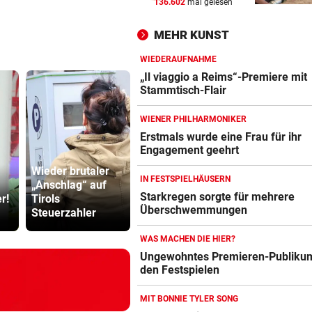
136.602
mal gelesen
NACH WM-DEBAKEL
vor ein
Ex-Stürmerstar Forlan neue
MEHR KUNST
Teamchef von Uruguay
WIEDERAUFNAHME
REKORDHITZE IN Ö
vor ein
„Il viaggio a Reims“-Premiere mit
Krisenkoordinator ruft zum
Stammtisch-Flair
Wassersparen auf
WIENER PHILHARMONIKER
ANSTURM AM KREISCHBERG
vor ein
Erstmals wurde eine Frau für ihr
Engagement geehrt
UK bis Holland: Warum alle a
Liftsessel wollen
Wieder brutaler
IN FESTSPIELHÄUSERN
„Anschlag“ auf
Nach Zaun ist jetzt
Cobra stür
Starkregen sorgte für mehrere
r!
Tirols
Fassade ein
Dorotheum,
Überschwemmungen
Steuerzahler
echtes Kunstwerk
ist versch
WAS MACHEN DIE HIER?
Ungewohntes Premieren-Publikum
den Festspielen
MIT BONNIE TYLER SONG