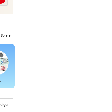
Abschicken
Abschicken
 Spiele
u
Snake
zeigen