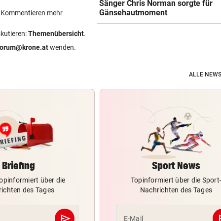
Sänger Chris Norman sorgte für
Gänsehautmoment
ein Kommentieren mehr
skutieren:
Themenübersicht
.
forum@krone.at
wenden.
ALLE NEWS
Briefing
Sport News
opinformiert über die
Topinformiert über die Sport
ichten des Tages
Nachrichten des Tages
send
s
E-Mail