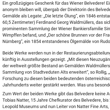
Ein großzügiges Geschenk für das Wiener Belvedere! E
anonym bleiben will, übergab der Direktorin des Belveder
Gemälde als Legate: „Die letzte Ölung“, ein 1846 entsta
60,5 Zentimeter) Ferdinand Georg Waldmüllers, das sich
prominenten Sammlung der Wiener Bankiersfamilie Sin
Wimpffen befand, und „Der schöne Brunnen vor der Fra
Nürnberg“, ein 1854 entstandenes Ölgemälde von Rudol
Beide Werke werden nun in der Restaurierungsabteilun
künftig in Ausstellungen gezeigt. „Mit diesen Neuzugä
der weltweit größte Bestand an Gemälden Waldmüllers
Sammlung von Stadtveduten Alts erweitert“, so Rollig, „
Forschung zu diesen beiden bedeutenden österreichisc
Jahrhunderts weiter gestärkt werden. Was uns besonder
Zum Wert der beiden Werke gibt das Belvedere keine Au
Tobias Natter, 15 Jahre Chefkurator des Belvedere, bis
Leopold Museums und nun Leiter von Natter Fine Arts, 