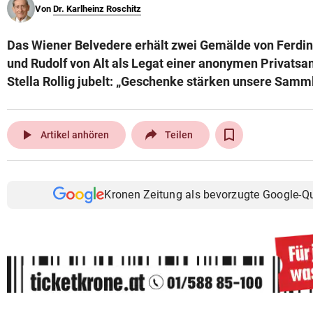
Von
Dr. Karlheinz Roschitz
© Krone Multimedia GmbH & Co KG 2026
Muthgasse 2, 1190 Wien
Das Wiener Belvedere erhält zwei Gemälde von Ferdi
und Rudolf von Alt als Legat einer anonymen Privatsa
Stella Rollig jubelt: „Geschenke stärken unsere Samm
play_arrow
Artikel anhören
Teilen
Kronen Zeitung als bevorzugte Google-Q