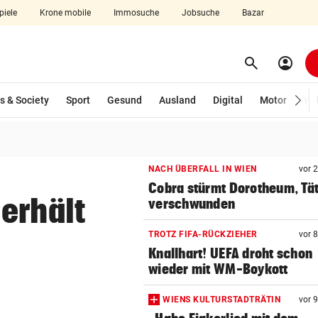
piele
Krone mobile
Immosuche
Jobsuche
Bazar
search
account_circle
Menü aufklappen
Suchen
s & Society
Sport
Gesund
Ausland
Digital
Motor
Wir
len
NACH ÜBERFALL IN WIEN
vor 
Cobra stürmt Dorotheum, Tät
erhält
verschwunden
TROTZ FIFA-RÜCKZIEHER
vor 
Knallhart! UEFA droht schon
wieder mit WM-Boykott
WIENS KULTURSTADTRÄTIN
vor 