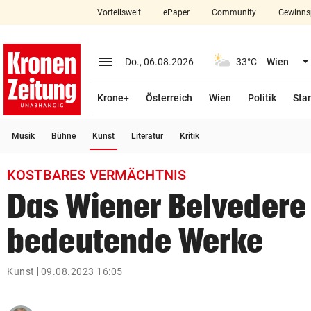
Vorteilswelt
ePaper
Community
Gewinns
close
Schließen
menu
Menü aufklappen
Do., 06.08.2026
33°C
Wien
Abonnieren
Krone+
Österreich
Wien
Politik
Star
account_circle
arrow_right
Anmelden
(ausgewählt)
Musik
Bühne
Kunst
Literatur
Kritik
pin_drop
arrow_right
Bundesland auswäh
Wien
KOSTBARES VERMÄCHTNIS
bookmark
Merkliste
Das Wiener Belvedere 
bedeutende Werke
Suchbegriff
search
eingeben
Kunst
09.08.2023 16:05