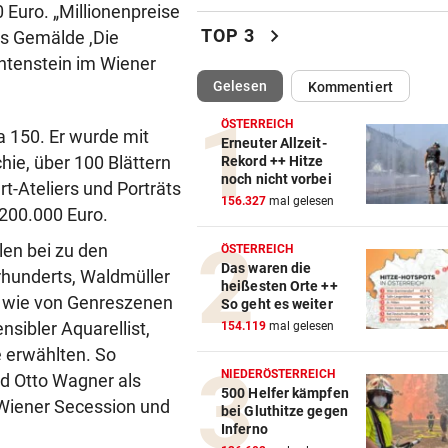
Euro. „Millionenpreise
Wieder brutaler „Anschlag“ 
chevron_right
TOP 3
das Gemälde ,Die
Tirols Steuerzahler
chtenstein im Wiener
(ausgewählt)
Gelesen
Kommentiert
PSYCHOGRAMM DES TÄTERS
vor 4
Wie Mörder Afaq K. nachts O
ÖSTERREICH
wa 150. Er wurde mit
mit Kamera jagte
Erneuter Allzeit-
hie, über 100 Blättern
Rekord ++ Hitze
noch nicht vorbei
730 TIERE GERETTET
vor 4
-Ateliers und Porträts
156.327
mal gelesen
Den Fischlein im Bach geht 
 200.000 Euro.
das Wasser aus
len bei zu den
ÖSTERREICH
Das waren die
rhunderts, Waldmüller
„KRONE“ ALS BEAMTE
vor 4
heißesten Orte ++
„Herr Herbert“ geht zu Bode
. - wie von Genreszenen
So geht es weiter
Polizei trainiert
nsibler Aquarellist,
154.119
mal gelesen
e erwählten. So
BURGOS-RUNDFAHRT
vor ein
NIEDERÖSTERREICH
nd Otto Wagner als
Gall nach Etappensieg neuer
500 Helfer kämpfen
Wiener Secession und
bei Gluthitze gegen
Gesamtführender!
Inferno