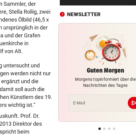
in Sammler, der
Pioneers werden immer meh
den „Pioneerit“
e, Stella Rollig, zwei
NEWSLETTER
ndenes Ölbild (46,5 x
SEIDL UND CO. BESTÜRZT
vor 2
 ursprünglich in der
Todes-Drama um Fan! Rapid 
a und der Grafen
im Trauerflor
uenkirche in
f von Alt.
CONFERENCE LEAGUE
vor 3
LIVE: Blitztor! Rapid führt be
g untersucht und
Paide dank Elfer
Guten Morgen
ngen werden nicht nur
Morgens topinformiert über die
TAUZIEHEN UM BEAMTE
vor 3
 ergänzt und die
Nachrichten des Tages
„Müssen Personalnot bei Pol
damit soll auch die
in Wien ausbaden!“
hen Künstlern des 19.
se
E-Mail
s wichtig ist.“
HANDYS UND DROGEN
vor 3
Justizmitarbeiterin als
skunft. Prof. Dr.
Schmugglerin aus Liebe?
 2013 Direktor des
spricht beim
HÖHERE PARKGEBÜHREN
vor 4