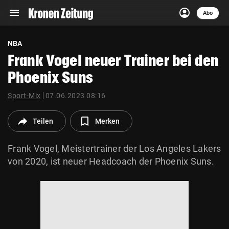
menu
account_circle
Navigation
Anmelden
Abo
close
Schließen
ein-/ausklappen
NBA
Abonnieren
Frank Vogel neuer Trainer bei den
Phoenix Suns
account_circle
arrow_right
Anmelden
Sport-Mix
07.06.2023 08:16
pin_drop
arrow_right
Bundesland auswäh
Wien
Teilen
Merken
bookmark
Merkliste
Frank Vogel, Meistertrainer der Los Angeles Lakers
von 2020, ist neuer Headcoach der Phoenix Suns.
Suchbegriff
search
eingeben