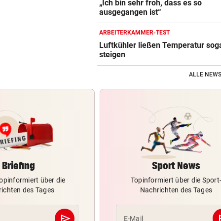
„Ich bin sehr froh, dass es so
ausgegangen ist“
ARBEITERKAMMER-TEST
Luftkühler ließen Temperatur sog
steigen
ALLE NEWS
Briefing
Sport News
opinformiert über die
Topinformiert über die Sport
ichten des Tages
Nachrichten des Tages
send
s
E-Mail