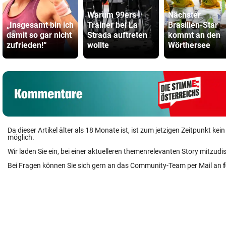
Warum 99ers-
Nächster
„Insgesamt bin ich
Trainer bei La
Brasilien-Star
damit so gar nicht
Strada auftreten
kommt an den
zufrieden!“
wollte
Wörthersee
Da dieser Artikel älter als 18 Monate ist, ist zum jetzigen Zeitpunkt k
möglich.
Wir laden Sie ein, bei einer aktuelleren themenrelevanten Story mitzudi
Bei Fragen können Sie sich gern an das Community-Team per Mail an