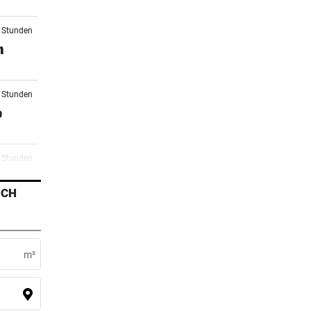
0 Stunden
n
0 Stunden
o
1 Stunden
r
ICH
2 Stunden
li
m²
3 Stunden
ll