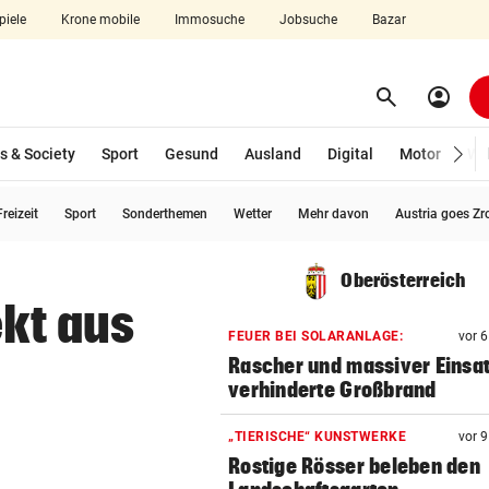
piele
Krone mobile
Immosuche
Jobsuche
Bazar
search
account_circle
Menü aufklappen
Suchen
s & Society
Sport
Gesund
Ausland
Digital
Motor
Wir
reizeit
Sport
Sonderthemen
Wetter
Mehr davon
Austria goes Zr
len
Oberösterreich
ekt aus
FEUER BEI SOLARANLAGE:
vor 
Rascher und massiver Einsa
verhinderte Großbrand
„TIERISCHE“ KUNSTWERKE
vor 
Rostige Rösser beleben den