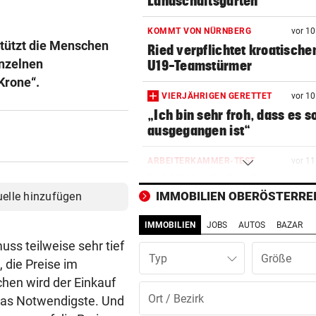
Landschaftsgarten
KOMMT VON NÜRNBERG
vor 1
stützt die Menschen
Ried verpflichtet kroatische
inzelnen
U19-Teamstürmer
Krone“.
VIERJÄHRIGEN GERETTET
vor 1
„Ich bin sehr froh, dass es s
ausgegangen ist“
ARBEITERKAMMER-TEST
vor 1
Luftkühler ließen Temperatu
sogar noch steigen
IMMOBILIEN OBERÖSTERRE
uelle hinzufügen
IMMOBILIEN
JOBS
AUTOS
BAZAR
16-JÄHRIGER ATTACKIERT
vor 1
Mordversuch vor Heim: „Mog
uss teilweise sehr tief
Typ
hatte Riesenglück“
, die Preise im
hen wird der Einkauf
WEGEN NIEDRIGWASSER
vor 1
 das Notwendigste. Und
Güterschiffe können nicht vo