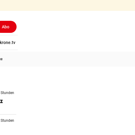
Abo
tschaft
krone.tv
Wissen
Gericht
Kolumnen
Freizeit
Reise
Ti
ce
6 Stunden
tz
9 Stunden