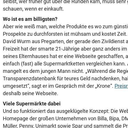
selbst, wer früher gut über die Runden kam, muss sehr 
schauen, wenn er einkauft.
Wo ist es am billigsten?
Aber wie weiß man, welche Produkte es wo zum günstigs
Prospekte zu durchforsten ist mühsam und kostet Zeit.
David Wurm aus Pregarten, der gerade den Zivildienst ab
Freizeit hat der smarte 21-Jährige aber ganz anders i
seines Elternhauses hat er eine Webseite geschaffen, 
einfach (fast) alle Supermarktketten vergleichen kann
mangelt es dem jungen Mann nicht. „Während die Regi
Transparenzdatenbank für teures Geld nachdenken, habe
umgesetzt“, sagt er im Gespräch mit der „Krone“.
Preis
deshalb seine Webseite.
Viele Supermärkte dabei
Und so funktioniert das ausgeklügelte Konzept: Die Web
Homepage der großen Unternehmen von Billa, Bipa, DM, 
Müller, Penny, Unimarkt sowie Spar und sammelt die P