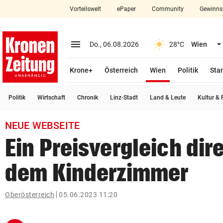
Vorteilswelt
ePaper
Community
Gewinns
close
Schließen
menu
Menü aufklappen
Do., 06.08.2026
28°C
Wien
Abonnieren
(ausgewählt)
Krone+
Österreich
Wien
Politik
Star
account_circle
arrow_right
Anmelden
Politik
Wirtschaft
Chronik
Linz-Stadt
Land & Leute
Kultur & F
pin_drop
arrow_right
Bundesland auswäh
Wien
NEUE WEBSEITE
bookmark
Merkliste
Ein Preisvergleich dir
dem Kinderzimmer
Suchbegriff
search
eingeben
Oberösterreich
05.06.2023 11:20