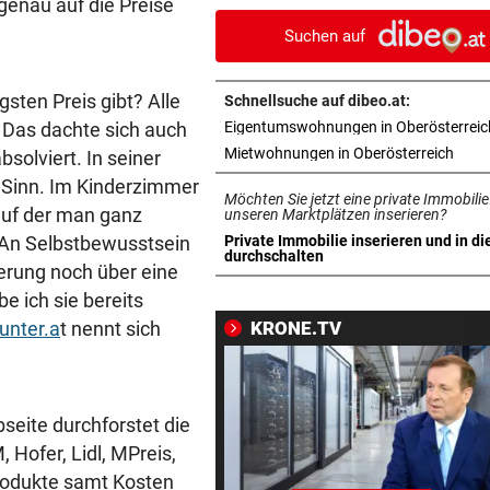
genau auf die Preise
beladen werden
Suchen auf
WASSERSTAND ZU NIEDRIG
vor 1
Voestalpine hat Güterverkeh
ten Preis gibt? Alle
Schnellsuche auf dibeo.at:
Donau eingestellt
 Das dachte sich auch
Eigentumswohnungen in Oberösterreic
in ne
Mietwohnungen in Oberösterreich
solviert. In seiner
OFT WENIGER GESCHÄFT
vor 1
m Sinn. Im Kinderzimmer
Wirte mit Hitze-Einbußen: „
Möchten Sie jetzt eine private Immobilie
auf der man ganz
liegen am See“
unseren Marktplätzen inserieren?
. An Selbstbewusstsein
Private Immobilie inserieren und in di
in neuem Tab öffnen
durchschalten
NEUER TAXIVERMITTLER
vor 1
erung noch über eine
Was den Uber-Rivalen jetzt 
 ich sie bereits
nach Linz bringt
runter.a
t nennt sich
KRONE.TV
SPRANG DANN IN POOL
vor 1
Mühlviertler zündete sich im
Garten selbst an
seite durchforstet die
Hofer, Lidl, MPreis,
WENIGER PRODUZIERT
vor 1
rodukte samt Kosten