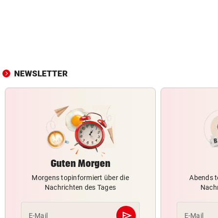
NEWSLETTER
Guten Morgen
Morgens topinformiert über die
Abends t
Nachrichten des Tages
Nachr
send
E-Mail
E-Mail