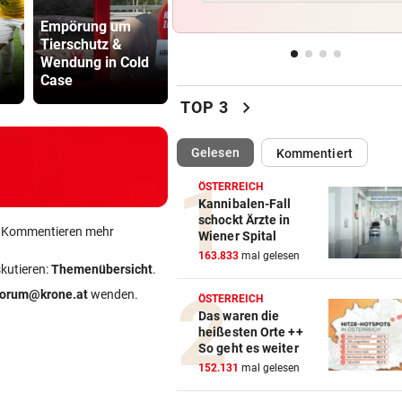
Vierjähriger Bub trieb leblos
Empörung um
Pongauer (51)
500 Helfer
Schwimmbecken
Tierschutz &
bedrohte
kämpfen be
Wendung in Cold
Supermarkt-
Gluthitze g
ÜBERNEHMEN ASIATEN?
vor 
Case
Mitarbeiterin
Inferno
Wie es mit dem Kult-Würste
chevron_right
TOP 3
jetzt weitergeht
(ausgewählt)
Gelesen
Kommentiert
PROBLEME BEI CELTIC
vor 
Eine große „Glaubenskrise“ 
ÖSTERREICH
Segen für den LASK
Kannibalen-Fall
schockt Ärzte in
ein Kommentieren mehr
Wiener Spital
LEGIONELLEN-AUSBRUCH
vor 
163.833
mal gelesen
Fiese Keime fühlen sich in d
skutieren:
Themenübersicht
.
Hitze pudelwohl
forum@krone.at
wenden.
ÖSTERREICH
Das waren die
heißesten Orte ++
So geht es weiter
152.131
mal gelesen