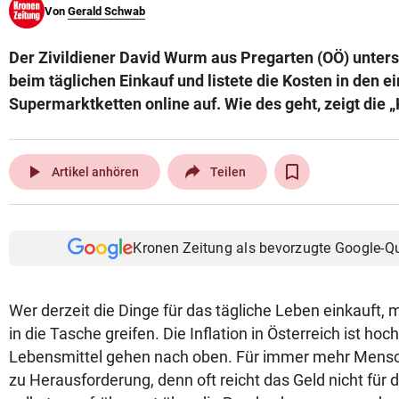
Von
Gerald Schwab
© Krone Multimedia GmbH & Co KG 2026
Muthgasse 2, 1190 Wien
Der Zivildiener David Wurm aus Pregarten (OÖ) unter
beim täglichen Einkauf und listete die Kosten in den e
Supermarktketten online auf. Wie des geht, zeigt die „
play_arrow
Artikel anhören
Teilen
Kronen Zeitung als bevorzugte Google-Q
Wer derzeit die Dinge für das tägliche Leben einkauft, m
in die Tasche greifen. Die Inflation in Österreich ist hoch
Lebensmittel gehen nach oben. Für immer mehr Mensc
zu Herausforderung, denn oft reicht das Geld nicht für