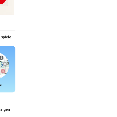
Abschicken
 Spiele
u
Snake
zeigen