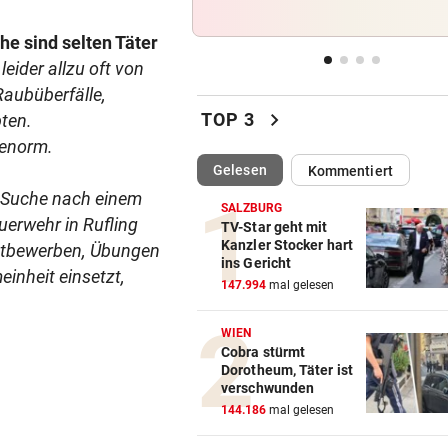
Wiese in Brand
e sind selten Täter
AUF DER AUTOBAHN
vor 
eider allzu oft von
26-Jähriger überschlug sich
Raubüberfälle,
Kleintransporter
chevron_right
TOP 3
bten.
 enorm.
TELEFON LÄUFT HEISS
vor 
(ausgewählt)
Gelesen
Kommentiert
Mediziner verschiebt seine
r Suche nach einem
Pension für Patienten
SALZBURG
uerwehr in Rufling
TV-Star geht mit
ACHT KILO TNT IM BODEN
vor 
Kanzler Stocker hart
Wettbewerben, Übungen
ins Gericht
Schon wieder Sprengstoff in
inheit einsetzt,
147.994
mal gelesen
beliebtem See gefunden
WIEN
Cobra stürmt
Dorotheum, Täter ist
verschwunden
144.186
mal gelesen