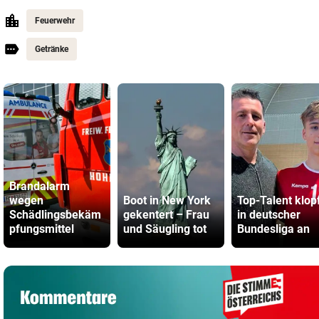
Feuerwehr
Getränke
Brandalarm
wegen
Boot in New York
Top-Talent klop
Schädlingsbekäm
gekentert – Frau
in deutscher
pfungsmittel
und Säugling tot
Bundesliga an