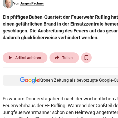
Von
Jürgen Pachner
© Krone Multimedia GmbH & Co KG 2026
Muthgasse 2, 1190 Wien
Ein pfiffiges Buben-Quartett der Feuerwehr Rufling ha
einen gefährlichen Brand in der Einsatzzentrale beme
geschlagen. Die Ausbreitung des Feuers auf das ges
dadurch glücklicherweise verhindert werden.
play_arrow
Artikel anhören
Teilen
Kronen Zeitung als bevorzugte Google-Q
Es war am Donnerstagabend nach der wöchentlichen 
Feuerwehrhaus der FF Rufling. Während der Großteil de
Jungfeuerwehrmänner schon den Heimweg angetreten h