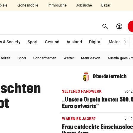
piele
Krone mobile
Immosuche
Jobsuche
Bazar
search
account_circle
Menü aufklappen
Suchen
s & Society
Sport
Gesund
Ausland
Digital
Motor
Wir
reizeit
Sport
Sonderthemen
Wetter
Mehr davon
Austria goes Zr
len
Oberösterreich
öschten
SELTENES HANDWERK
vor 
ot
„Unsere Orgeln kosten 500.
Euro aufwärts“
WAREN ES JÄGER?
vor 
Frau entdeckte Einschussloc