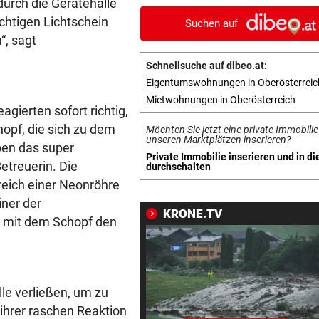
durch die Gerätehalle
OÖ zulegen“
chtigen Lichtschein
Suchen auf
“, sagt
FÜR SCHNÄPPCHENJÄGER
vor 
Bald erste Versteigerung vo
Schnellsuche auf dibeo.at:
Raser-Bike in OÖ
Eigentumswohnungen in Oberösterreic
in ne
Mietwohnungen in Oberösterreich
BUNDESLIGA IM TICKER
vor 
agierten sofort richtig,
Ried gegen Rapid ab 17 Uhr L
hopf, die sich zu dem
Möchten Sie jetzt eine private Immobilie
unseren Marktplätzen inserieren?
ben das super
BUNDESLIGA IM TICKER
vor 
Private Immobilie inserieren und in di
etreuerin. Die
in neuem Tab öffnen
durchschalten
Austria Wien gegen LASK ab 
eich einer Neonröhre
Uhr LIVE
iner der
KRONE.TV
, mit dem Schopf den
BUB VERLETZT
vor 1
Autofahrerin streift einen
elfjährigen Radfahrer
AUFREGUNG IN OÖ-LIGA
vor 1
lle verließen, um zu
War dieser Unterhaus-Abbr
ihrer raschen Reaktion