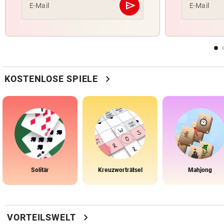
send
E-Mail
E-Mail
Abschicken
chevron_right
KOSTENLOSE SPIELE
Solitär
Kreuzworträtsel
Mahjong
chevron_right
VORTEILSWELT