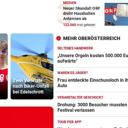
MEDIEN
Neuer Skandal! ORF
dreht Haushalten
Antennen ab
122.060
mal gelesen
MEHR OBERÖSTERREICH
SELTENES HANDWERK
„Unsere Orgeln kosten 500.000 E
aufwärts“
WAREN ES JÄGER?
Ex-Prinz Andrew
Frau entdeckte Einschussloch in 
ft
Zwei Verletzte
soll royales
Drohung: 3
Auto
nach Biker-Unfall
Begräbnis
Besucher 
bei Edelschrott
erhalten
Festival ve
VERANSTALTER GESCHOCKT
Drohung: 3000 Besucher mussten
Festival verlassen
TOUR PER APP