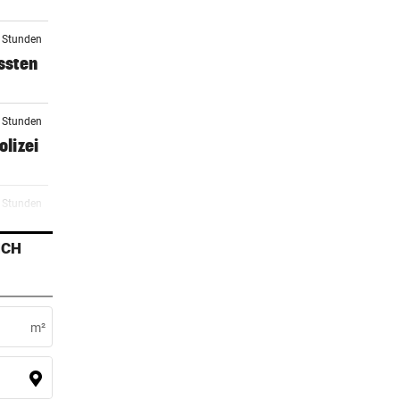
3 Stunden
ssten
4 Stunden
lizei
4 Stunden
t
ICH
5 Stunden
mm
m²
6 Stunden
d in