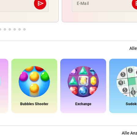
send
s
E-Mail
Abschicken
Alle
Bubbles Shooter
Exchange
Sudok
Alle An