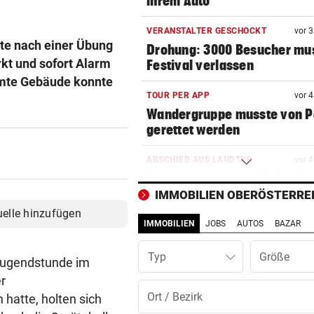
ihrem Auto
VERANSTALTER GESCHOCKT
vor 
tte nach einer Übung
Drohung: 3000 Besucher mu
rkt und sofort Alarm
Festival verlassen
amte Gebäude konnte
TOUR PER APP
vor 
Wandergruppe musste von Po
gerettet werden
ABSCHIED AUS LANDTAG
vor 
Nummer Zwei der NEOS kehr
Politik den Rücken
IMMOBILIEN OBERÖSTERRE
uelle hinzufügen
IMMOBILIEN
JOBS
AUTOS
BAZAR
DRAMA WEGEN DÜRRE
vor 
„Wir haben rund 35 Kilogra
Typ
tote Fische entsorgt“
Jugendstunde im
r
DAS SAGT PARTEICHEF
vor 
atte, holten sich
Trotz Babler-Streit: „SPÖ wir