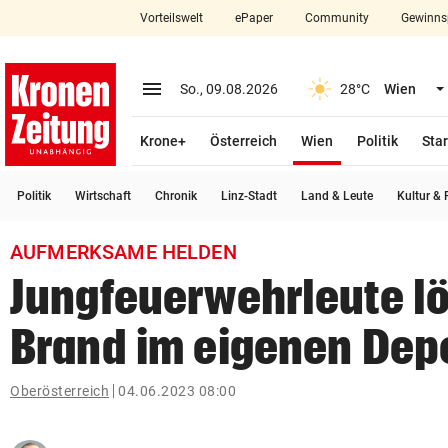
Vorteilswelt
ePaper
Community
Gewinns
close
Schließen
menu
Menü aufklappen
So., 09.08.2026
28°C
Wien
Abonnieren
(ausgewählt)
Krone+
Österreich
Wien
Politik
Star
account_circle
arrow_right
Anmelden
Politik
Wirtschaft
Chronik
Linz-Stadt
Land & Leute
Kultur & F
pin_drop
arrow_right
Bundesland auswäh
Wien
AUFMERKSAME HELDEN
bookmark
Merkliste
Jungfeuerwehrleute l
Brand im eigenen Dep
Suchbegriff
search
eingeben
Oberösterreich
04.06.2023 08:00