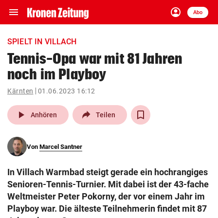
menu
account_circle
Navigation
Anmelden
Abo
close
Schließen
ein-/ausklappen
SPIELT IN VILLACH
Abonnieren
Tennis-Opa war mit 81 Jahren
noch im Playboy
account_circle
arrow_right
Anmelden
Kärnten
01.06.2023 16:12
pin_drop
arrow_right
Bundesland auswäh
Wien
play_arrow
Anhören
Teilen
bookmark
Merkliste
Von
Marcel Santner
Suchbegriff
search
In Villach Warmbad steigt gerade ein hochrangiges
eingeben
Senioren-Tennis-Turnier. Mit dabei ist der 43-fache
Weltmeister Peter Pokorny, der vor einem Jahr im
Playboy war. Die älteste Teilnehmerin findet mit 87