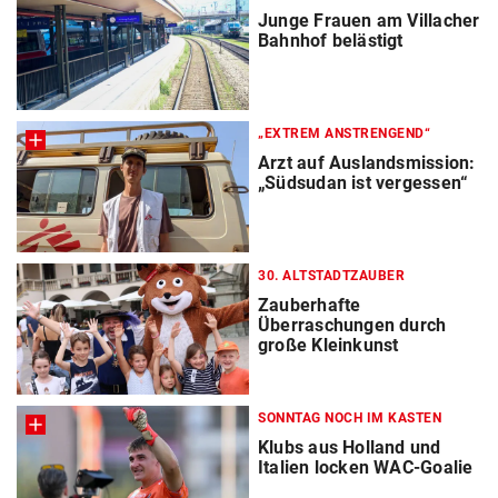
Junge Frauen am Villacher
Bahnhof belästigt
„EXTREM ANSTRENGEND“
Arzt auf Auslandsmission:
„Südsudan ist vergessen“
30. ALTSTADTZAUBER
Zauberhafte
Überraschungen durch
große Kleinkunst
SONNTAG NOCH IM KASTEN
Klubs aus Holland und
Italien locken WAC-Goalie