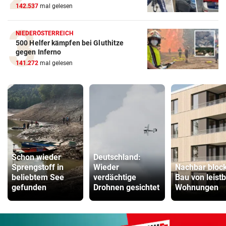
142.537
mal gelesen
NIEDERÖSTERREICH
500 Helfer kämpfen bei Gluthitze
gegen Inferno
141.272
mal gelesen
Schon wieder
Deutschland:
Sprengstoff in
Wieder
Nachbar block
beliebtem See
verdächtige
Bau von leist
gefunden
Drohnen gesichtet
Wohnungen