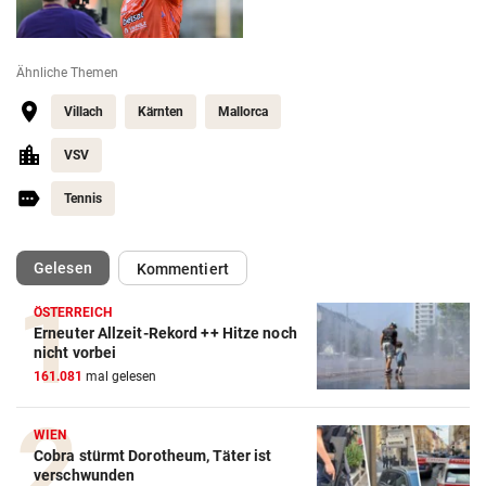
Ähnliche Themen
Villach
Kärnten
Mallorca
VSV
Tennis
(ausgewählt)
Gelesen
Kommentiert
ÖSTERREICH
Erneuter Allzeit-Rekord ++ Hitze noch
nicht vorbei
161.081
mal gelesen
WIEN
Cobra stürmt Dorotheum, Täter ist
verschwunden