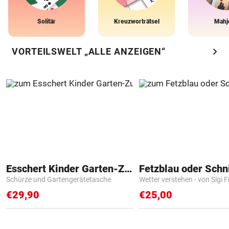
Solitär
Kreuzworträtsel
Mahj
chevron_right
VORTEILSWELT „ALLE ANZEIGEN“
Esschert Kinder Garten-Zubehör
Fetzblau oder Schn
Schürze und Gartengerätetasche
Wetter verstehen - von Sigi F
€29,90
€25,00