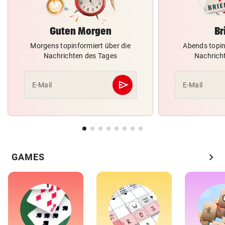
Guten Morgen
Br
Morgens topinformiert über die
Abends topin
Nachrichten des Tages
Nachrich
send
E-Mail
E-Mail
Abschicken
chevron_right
GAMES