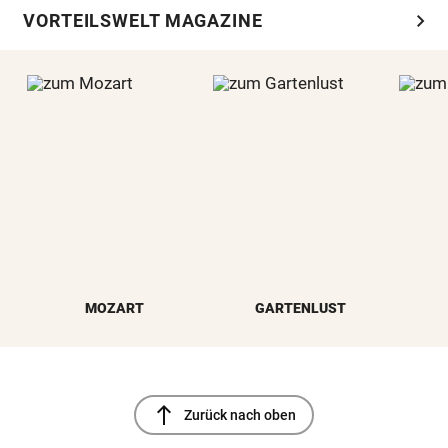
chevron_right
VORTEILSWELT MAGAZINE
MOZART
GARTENLUST
north
Zurück nach oben