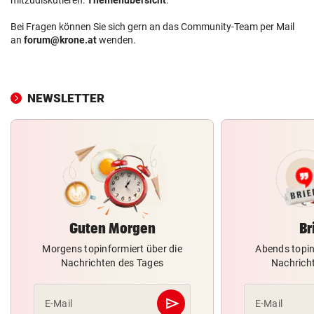
Bei Fragen können Sie sich gern an das Community-Team per Mail
an
forum@krone.at
wenden.
NEWSLETTER
Guten Morgen
Br
Morgens topinformiert über die
Abends topin
Nachrichten des Tages
Nachrich
send
E-Mail
E-Mail
Abschicken