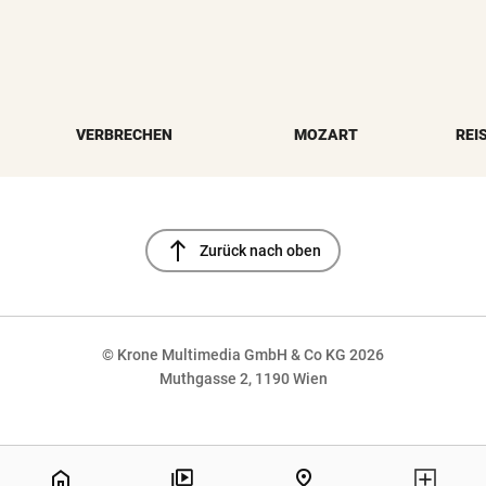
VERBRECHEN
MOZART
REI
north
Zurück nach oben
© Krone Multimedia GmbH & Co KG 2026
Muthgasse 2, 1190 Wien
NaN%
home
pin_drop