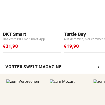
DKT Smart
Turtle Bay
Das erste DKT mit Smart-App
Aus dem Weg, hier kommen w
€31,90
€19,90
chevron_right
VORTEILSWELT MAGAZINE