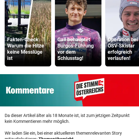
Fakten-Check:
Gall behauptet
Operation bei
Warum die Hitze
Burgos-Führung
ÖSV-Skistar
keine Messlüge
vor dem
erfolgreich
ist
Schlusstag!
verlaufen!
Da dieser Artikel älter als 18 Monate ist, ist zum jetzigen Zeitpunkt
kein Kommentieren mehr möglich.
Wir laden Sie ein, bei einer aktuelleren themenrelevanten Story
mitzudiskutieren:
Themenübersicht
.