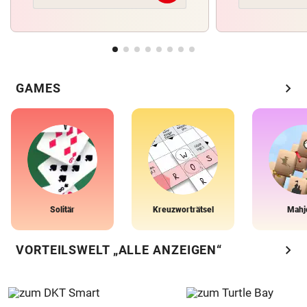
chevron_right
GAMES
Solitär
Kreuzworträtsel
Mahj
chevron_right
VORTEILSWELT „ALLE ANZEIGEN“