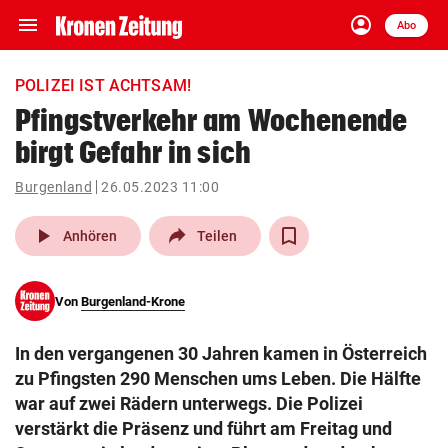
menu
account_circle
Navigation
Anmelden
Abo
close
Schließen
ein-/ausklappen
POLIZEI IST ACHTSAM!
Abonnieren
Pfingstverkehr am Wochenende
birgt Gefahr in sich
account_circle
arrow_right
Anmelden
Burgenland
26.05.2023 11:00
pin_drop
arrow_right
Bundesland auswäh
Wien
play_arrow
Anhören
Teilen
bookmark
Merkliste
Von
Burgenland-Krone
Suchbegriff
search
In den vergangenen 30 Jahren kamen in Österreich
eingeben
zu Pfingsten 290 Menschen ums Leben. Die Hälfte
war auf zwei Rädern unterwegs. Die Polizei
verstärkt die Präsenz und führt am Freitag und