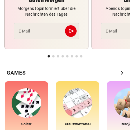
Morgens topinformiert über die
Abends topin
Nachrichten des Tages
Nachrich
send
E-Mail
E-Mail
Abschicken
chevron_right
GAMES
Solitär
Kreuzworträtsel
Mahj