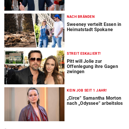
NACH BRÄNDEN
Sweeney verteilt Essen in
Heimatstadt Spokane
STREIT ESKALIERT!
Pitt will Jolie zur
Offenlegung ihre Gagen
zwingen
KEIN JOB SEIT 1 JAHR!
„Circe“ Samantha Morton
nach „Odyssee“ arbeitslos