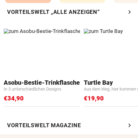
chevron_right
VORTEILSWELT „ALLE ANZEIGEN“
Asobu-Bestie-Trinkflasche
Turtle Bay
In 3 unterschiedlichen Designs
Aus dem Weg, hier kommen w
€34,90
€19,90
chevron_right
VORTEILSWELT MAGAZINE