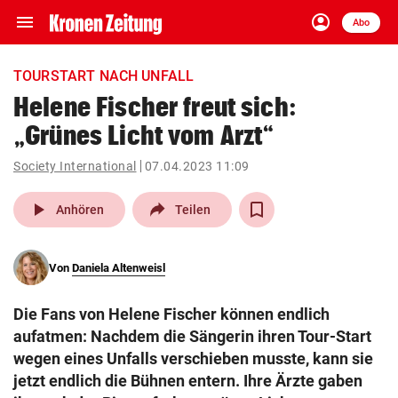
menu
account_circle
Navigation
Anmelden
Abo
close
Schließen
ein-/ausklappen
TOURSTART NACH UNFALL
Abonnieren
Helene Fischer freut sich:
„Grünes Licht vom Arzt“
account_circle
arrow_right
Anmelden
Society International
07.04.2023 11:09
pin_drop
arrow_right
Bundesland auswäh
Wien
play_arrow
Anhören
Teilen
bookmark
Merkliste
Von
Daniela Altenweisl
Suchbegriff
search
Die Fans von Helene Fischer können endlich
eingeben
aufatmen: Nachdem die Sängerin ihren Tour-Start
wegen eines Unfalls verschieben musste, kann sie
jetzt endlich die Bühnen entern. Ihre Ärzte gaben