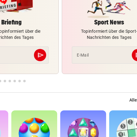
Briefing
Sport News
opinformiert über die
Topinformiert über die Sport
ichten des Tages
Nachrichten des Tages
send
s
E-Mail
Abschicken
Alle