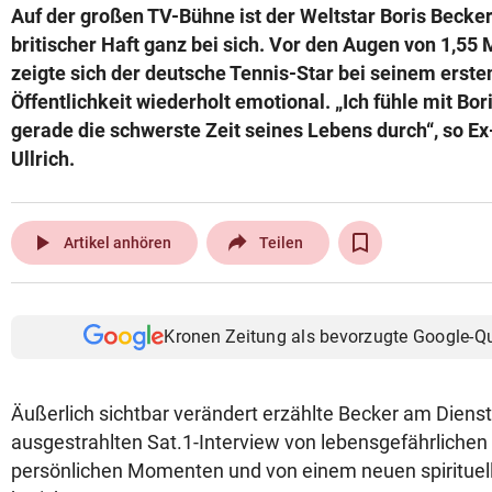
Auf der großen TV-Bühne ist der Weltstar Boris Becke
© Krone Multimedia GmbH & Co KG 2026
britischer Haft ganz bei sich. Vor den Augen von 1,55
Muthgasse 2, 1190 Wien
zeigte sich der deutsche Tennis-Star bei seinem ersten 
Öffentlichkeit wiederholt emotional. „Ich fühle mit Bori
gerade die schwerste Zeit seines Lebens durch“, so E
Ullrich.
play_arrow
Artikel anhören
Teilen
Kronen Zeitung als bevorzugte Google-Q
Äußerlich sichtbar verändert erzählte Becker am Dien
ausgestrahlten Sat.1-Interview von lebensgefährlichen 
persönlichen Momenten und von einem neuen spirituell