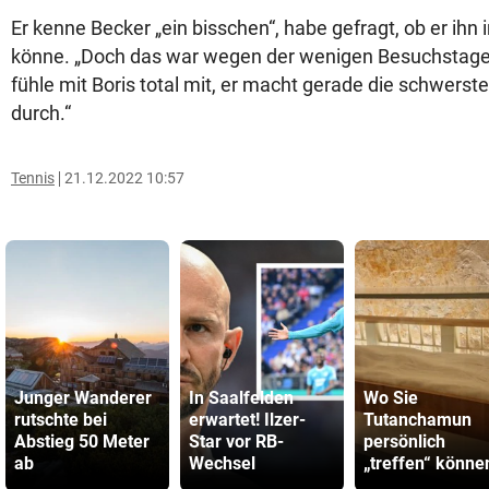
Er kenne Becker „ein bisschen“, habe gefragt, ob er ihn
könne. „Doch das war wegen der wenigen Besuchstage 
fühle mit Boris total mit, er macht gerade die schwerst
durch.“
Tennis
21.12.2022 10:57
Junger Wanderer
In Saalfelden
Wo Sie
rutschte bei
erwartet! Ilzer-
Tutanchamun
Abstieg 50 Meter
Star vor RB-
persönlich
ab
Wechsel
„treffen“ könne