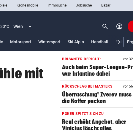
piele
Krone mobile
Immosuche
Jobsuche
Bazar
search
account_circle
Menü aufklappen
Suchen
30°C
Wien
lt)
ix
Motorsport
Wintersport
Ski Alpin
Handball
Eishocke
Er
BRISANTER BERICHT:
vor 3
len
Auch beim Super-League-Pr
ühle mit
war Infantino dabei
RÜCKSCHLAG BEI MASTERS
vor 5
Überraschung! Zverev muss 
die Koffer packen
POKER SPITZT SICH ZU
Real erhöht Angebot, aber
Vinicius löscht alles