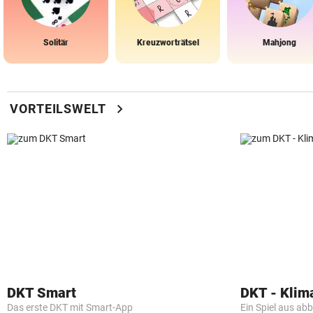
Solitär
Kreuzworträtsel
Mahjong
chevron_right
VORTEILSWELT
DKT Smart
DKT - Klim
Das erste DKT mit Smart-App
Ein Spiel aus ab