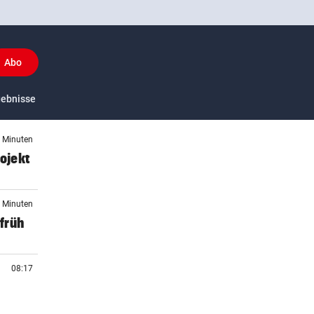
Abo
y
gebnisse
US-Sport
2 Minuten
ojekt
6 Minuten
früh
08:17