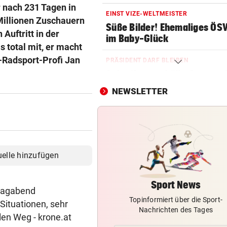
r nach 231 Tagen in
EINST VIZE-WELTMEISTER
 Millionen Zuschauern
Süße Bilder! Ehemaliges ÖS
Auftritt in der
im Baby-Glück
s total mit, er macht
x-Radsport-Profi Jan
PRÄSIDENT DARF BLEIBEN
Schreiben enthüllt: So vertei
FIFA Infantino
NEWSLETTER
KONSEQUENZEN GEFORDERT
Trainerwahl manipuliert? Ra
bei WM-Teilnehmer!
BEI SEINEM NEO-KLUB
uelle hinzufügen
Gefeiert wie Rockstar: So vi
kassiert WM-Held!
Sport News
stagabend
Topinformiert über die Sport-
ASLY NACH ASIEN CUP
Situationen, sehr
Nachrichten des Tages
Iranische Spielerinnen in
en Weg - krone.at
Australien eingebürgert