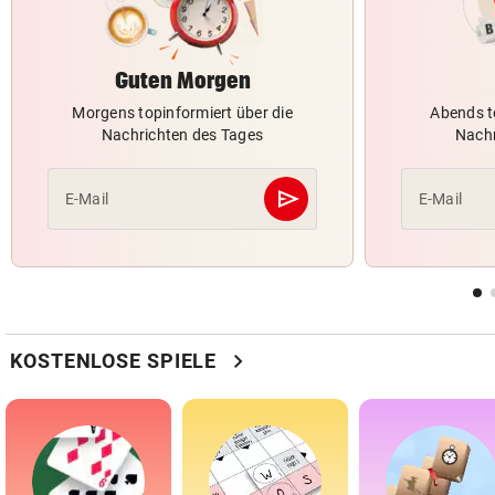
Guten Morgen
Morgens topinformiert über die
Abends t
Nachrichten des Tages
Nachr
send
E-Mail
E-Mail
Abschicken
chevron_right
KOSTENLOSE SPIELE