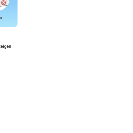
u
Snake
zeigen
Hochdruckreiniger K 4
Mit PremiumFlex-Schlauch