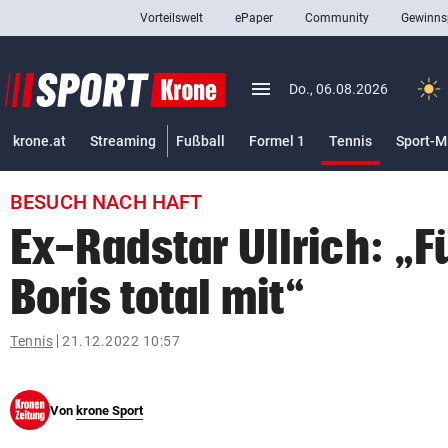
Vorteilswelt
ePaper
Community
Gewinns
close
Schließen
menu
Menü aufklappen
Do., 06.08.2026
Abonnieren
(ausgewäh
krone.at
Streaming
Fußball
Formel 1
Tennis
Sport-M
account_circle
arrow_right
Anmelden
BESUCH NACH HAFT
pin_drop
arrow_right
Bundesland auswäh
Wien
Ex-Radstar Ullrich: „F
bookmark
Merkliste
Boris total mit“
Suchbegriff
Tennis
21.12.2022 10:57
search
eingeben
Von
krone Sport