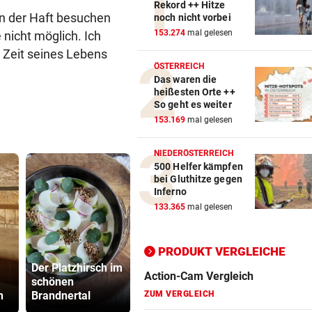
Rekord ++ Hitze
 in der Haft besuchen
noch nicht vorbei
153.274
mal gelesen
nicht möglich. Ich
Action-Cam Vergleich
e Zeit seines Lebens
ZUM VERGLEICH
ÖSTERREICH
Das waren die
Crosstrainer Vergleich
heißesten Orte ++
ZUM VERGLEICH
So geht es weiter
153.169
mal gelesen
E-Bike Vergleich
ZUM VERGLEICH
NIEDERÖSTERREICH
500 Helfer kämpfen
bei Gluthitze gegen
Elektro-Scooter Vergleich
Inferno
ZUM VERGLEICH
133.365
mal gelesen
Ergometer Vergleich
PRODUKT VERGLEICHE
ZUM VERGLEICH
Gestohlenes
„Sehen un
Der Platzhirsch im
Taferl, Alkohol
15. August“
Fahrrad Test
schönen
und kein
Ceuta vor 
n
Brandnertal
Führerschein
Ansturm
ZUM VERGLEICH