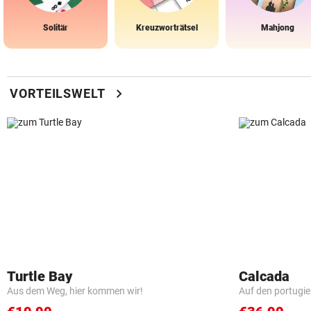
Solitär
Kreuzworträtsel
Mahjong
chevron_right
VORTEILSWELT
Turtle Bay
Calcada
Aus dem Weg, hier kommen wir!
Auf den portugi