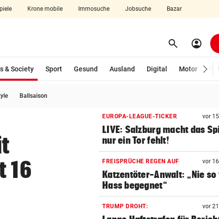
piele
Krone mobile
Immosuche
Jobsuche
Bazar
search
account_circle
Menü aufklappen
Suchen
(ausgewählt)
s & Society
Sport
Gesund
Ausland
Digital
Motor
Wir
tyle
Ballsaison
len
EUROPA-LEAGUE-TICKER
vor 1
LIVE: Salzburg macht das Spi
t
nur ein Tor fehlt!
t 16
FREISPRÜCHE REGEN AUF
vor 1
Katzentöter-Anwalt: „Nie so 
Hass begegnet“
TRUMP DROHT:
vor 2