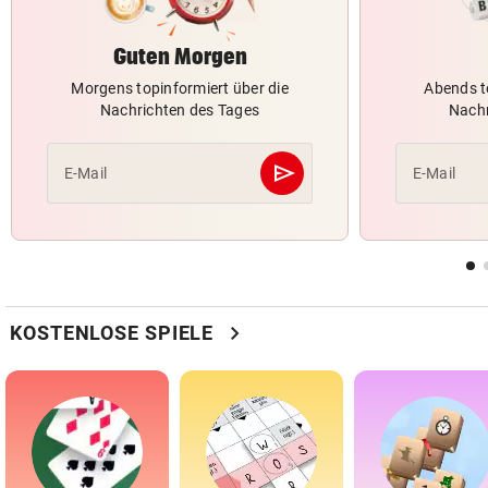
Guten Morgen
Morgens topinformiert über die
Abends t
Nachrichten des Tages
Nachr
send
E-Mail
E-Mail
Abschicken
chevron_right
KOSTENLOSE SPIELE