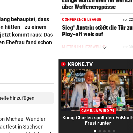
Lange Haftstrafen für Berich
über Waffenengpässe
lang behauptet, dass
CONFERENCE LEAGUE
vor 2
n hätten - zu einem
Sieg! Austria stößt die Tür z
Play-off weit auf
h jetzt kommt raus: Das
gen Ehefrau fand schon
MITTEN IN HITZEWELLE
vor 3
Irre! Salzburg – Pafos wegen
Sintflut unterbrochen
KRONE.TV
RADSPORT
vor 3
Reusser vor Ventoux-Etappe
weiter im Gelben Trikot
uelle hinzufügen
KEIN ARSENAL-WECHSEL
vor 4
Vinicius Jr. verlängert bei Re
CAMILLA WIRD 79
Madrid bis 2032
König Charles spült den Fußball
 von Michael Wendler
Frust runter
adtfest in Sachsen-
UKRAINISCHER ANGRIFF?
vor ein