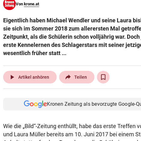
Von
krone.at
© Krone Multimedia GmbH & Co KG 2026
Muthgasse 2, 1190 Wien
Eigentlich haben Michael Wendler und seine Laura bis
sie sich im Sommer 2018 zum allerersten Mal getroffe
Zeitpunkt, als die Schülerin schon volljährig war. Doc
erste Kennelernen des Schlagerstars mit seiner jetzi
wesentlich früher statt ...
play_arrow
Artikel anhören
Teilen
Kronen Zeitung als bevorzugte Google-Q
Wie die „Bild“-Zeitung enthüllt, habe das erste Treffen
und Laura Müller bereits am 10. Juni 2017 bei einem St