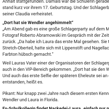
Anhalt stattgefunden. Damals war die Schülerin gerade 
stand kurz vor ihrem 17. Geburtstag. Und der Schlager
seiner Claudia verheiratet.
„Dort hat sie Wendler angehimmelt“
„Am Abend gab es eine große Schlagerparty auf dem Mar
Fotograf Roberto Abramowski im Gespräch mit der Zei
zurück. „Da habe ich Laura das erste Mal gesehen. Sie 
Stretch-Oberteil, hatte sich mit Lippenstift und Nagell
Farbton hübsch gemacht.“
Weil Lauras Vater einer der Organisatoren der Schlager
auch in den VIP-Bereich gekommen. „Dort hat sie den 
Und auch das erste Selfie der späteren Eheleute sei a
entstanden, heißt es.
Pikant: Nur knapp zwei Jahre nach diesem ersten Kenn
Wendler und Laura in Florida.
Ex-Schulkollegin findet Nackedei-Laura „einfach nur p