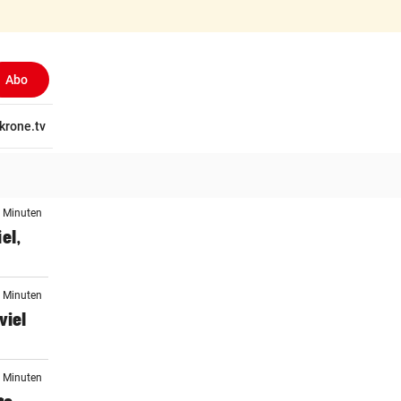
Abo
tschaft
krone.tv
Wissen
Gericht
Kolumnen
Freizeit
Reise
Ti
5 Minuten
el,
6 Minuten
viel
1 Minuten