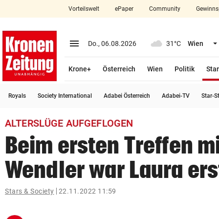
Vorteilswelt
ePaper
Community
Gewinns
close
Schließen
menu
Menü aufklappen
Do., 06.08.2026
31°C
Wien
Abonnieren
Krone+
Österreich
Wien
Politik
Star
account_circle
arrow_right
Anmelden
Royals
Society International
Adabei Österreich
Adabei-TV
Star-S
pin_drop
arrow_right
Bundesland auswäh
Wien
ALTERSLÜGE AUFGEFLOGEN
bookmark
Merkliste
Beim ersten Treffen mi
Wendler war Laura ers
Suchbegriff
search
eingeben
Stars & Society
22.11.2022 11:59