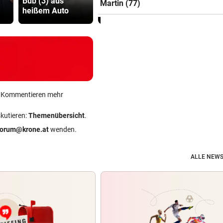
Bub (3) aus
wirklich Billie
viel Hass
Martin (77)
heißem Auto
Eilish?
begegnet“
ein Kommentieren mehr
skutieren:
Themenübersicht
.
forum@krone.at
wenden.
ALLE NEWS