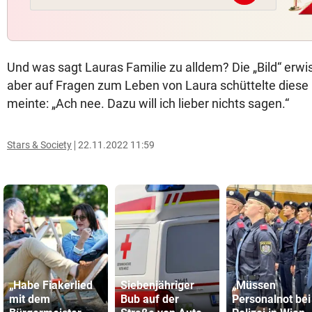
Und was sagt Lauras Familie zu alldem? Die „Bild“ erw
aber auf Fragen zum Leben von Laura schüttelte diese
meinte: „Ach nee. Dazu will ich lieber nichts sagen.“
Stars & Society
22.11.2022 11:59
„Habe Fiakerlied
Siebenjähriger
„Müssen
mit dem
Bub auf der
Personalnot bei