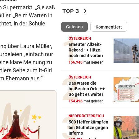
m Supermarkt. „Sie saß
Später Doppelschlag fixiert
chevron_right
TOP 3
Rapid-Sieg in Estland
hüler. „Beim Warten in
tet, in der Schule
(ausgewählt)
Gelesen
Kommentiert
60 MILLIONEN € SCHADEN
vor 
Warten auf Hitze-Hilfen der
ÖSTERREICH
Regierung geht weiter
Erneuter Allzeit-
ng über Laura Müller,
Rekord ++ Hitze
urbeleien „einfach nur
noch nicht vorbei
42,2 GRAD!
vor 
 eine klare Meinung zu
156.940
mal gelesen
Auch in der Slowakei neuer
ers Seite zum It-Girl
Allzeit-Rekord
ndem Ehemann aus.“
ÖSTERREICH
Das waren die
WAS FÜR EINE KLATSCHE!
vor 
heißesten Orte ++
TV-Star geht mit Kanzler St
So geht es weiter
hart ins Gericht
154.496
mal gelesen
ZAHLREICHE EINSÄTZE
vor 
NIEDERÖSTERREICH
Bach wurde in Pinzgauer Ort
500 Helfer kämpfen
bei Gluthitze gegen
reißendem Fluss
Inferno