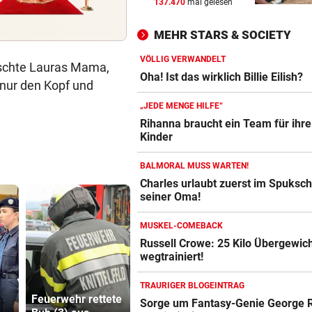
137.470
mal gelesen
WUNDER MUSS HER
vor 
Fünfmal probiert – einmal ge
MEHR STARS & SOCIETY
Sturm Kraftakt!
VÖLLIG VERWANDELT
ischte Lauras Mama,
REKORD IN SPANIEN
vor 
Oha! Ist das wirklich Billie Eilish?
 nur den Kopf und
33,02 Grad Celsius im Mitte
gemessen!
„JEDE MENGE HILFE“
Rihanna braucht ein Team für ihre
LUCKENEDERS HIGHLIGHT
vor 
Kinder
„Auf das Foto bin ich stolz – 
BALMORAL MUSS WARTEN!
die Gelbe auch“
Charles urlaubt zuerst im Spuksch
seiner Oma!
MUSKEL-COMEBACK
Russell Crowe: 25 Kilo Übergewic
wegtrainiert!
Katzentöter
TRAURIGER BLOGEINTRAG
Feuerwehr rettete
Oha! Ist das
Anwalt: „Ni
Sorge um Fantasy-Genie George R