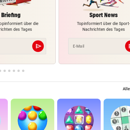
Briefing
Sport News
opinformiert über die
Topinformiert über die Sport
ichten des Tages
Nachrichten des Tages
send
s
E-Mail
Abschicken
Alle