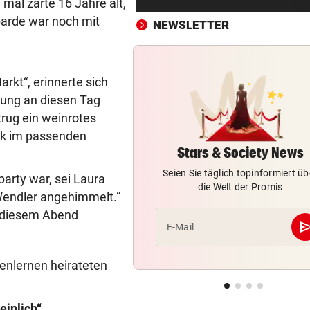
mal zarte 16 Jahre alt,
Vor Oman havarierter Tanker
barde war noch mit
Ölkatastrophe droht
NEWSLETTER
„VERSTEHE ICH NICHT“
vor ein
ÖFB-Kicker Wimmer packt ü
kt“, erinnerte sich
Morddrohungen aus
tung an diesen Tag
trug ein weinrotes
ABSCHIED AUS ENGLAND
vor 
ack im passenden
Spanien-Star Rodri vor Wec
zum FC Barcelona
Stars & Society News
Seien Sie täglich topinformiert üb
party war, sei Laura
2 JAHRE LANG GETESTET
vor 
die Welt der Promis
Wendler angehimmelt.“
Drei Steirer tüfteln an der i
n diesem Abend
Boxershort
se
E-Mail
DRAMATISCHE RETTUNG
vor 
„In der Wohnung war es ver
enlernen heirateten
und stockfinster“
einlich“
CONFERENCE LEAGUE
vor 