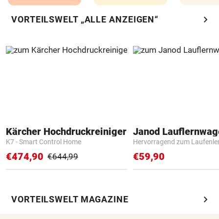
chevron_right
VORTEILSWELT „ALLE ANZEIGEN“
Kärcher Hochdruckreiniger
Janod Lauflernwa
K7 - Smart Control Home
Hervorragend zum Laufenle
€474,90
€59,90
€644,99
chevron_right
VORTEILSWELT MAGAZINE