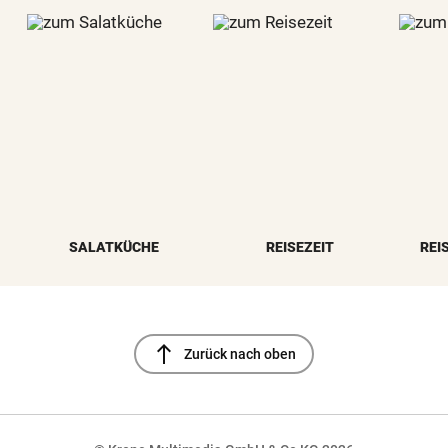
SALATKÜCHE
REISEZEIT
REI
north
Zurück nach oben