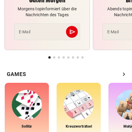
Guten Morgen
Br
Morgens topinformiert über die
Abends topin
Nachrichten des Tages
Nachrich
send
E-Mail
E-Mail
Abschicken
chevron_right
GAMES
Solitär
Kreuzworträtsel
Mahj