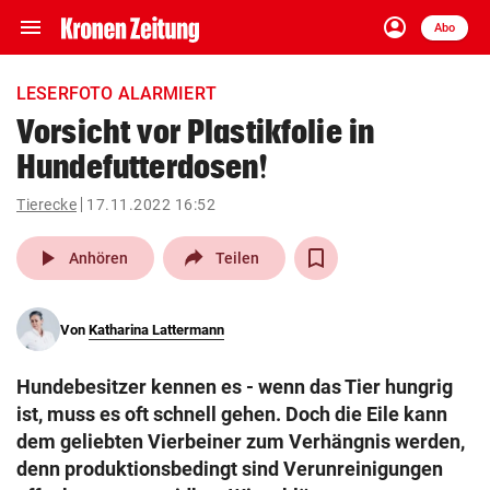
menu
account_circle
Navigation
Anmelden
Abo
close
Schließen
ein-/ausklappen
LESERFOTO ALARMIERT
Abonnieren
Vorsicht vor Plastikfolie in
Hundefutterdosen!
account_circle
arrow_right
Anmelden
Tierecke
17.11.2022 16:52
pin_drop
arrow_right
Bundesland auswäh
Wien
play_arrow
Anhören
Teilen
bookmark
Merkliste
Von
Katharina Lattermann
Suchbegriff
search
Hundebesitzer kennen es - wenn das Tier hungrig
eingeben
ist, muss es oft schnell gehen. Doch die Eile kann
dem geliebten Vierbeiner zum Verhängnis werden,
denn produktionsbedingt sind Verunreinigungen