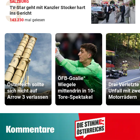
SALZBURG
TV-Star geht mit Kanzler Stocker hart
ins Gericht
143.230
mal gelesen
ÖFB-Goalie
Österreich sollte
Wiegele
Drei Verletzte
sich nicht auf
mittendrin in 10-
Unfall mit zwe
Arrow 3 verlassen
Tore-Spektakel
Motorrädern