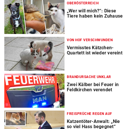
OBERÖSTERREICH
„Wer will mich?“: Diese
Tiere haben kein Zuhause
VON HOF VERSCHWUNDEN
Vermisstes Kätzchen-
Quartett ist wieder vereint
BRANDURSACHE UNKLAR
Zwei Kälber bei Feuer in
Feldkirchen verendet
FREISPRÜCHE REGEN AUF
Katzentöter-Anwalt: „Nie
so viel Hass begegnet“