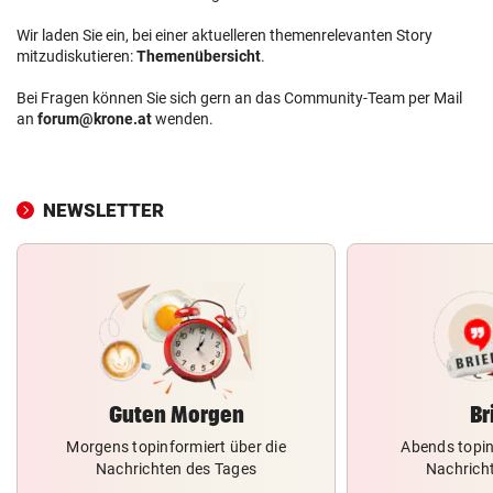
Wir laden Sie ein, bei einer aktuelleren themenrelevanten Story
mitzudiskutieren:
Themenübersicht
.
Bei Fragen können Sie sich gern an das Community-Team per Mail
an
forum@krone.at
wenden.
NEWSLETTER
Guten Morgen
Br
Morgens topinformiert über die
Abends topin
Nachrichten des Tages
Nachrich