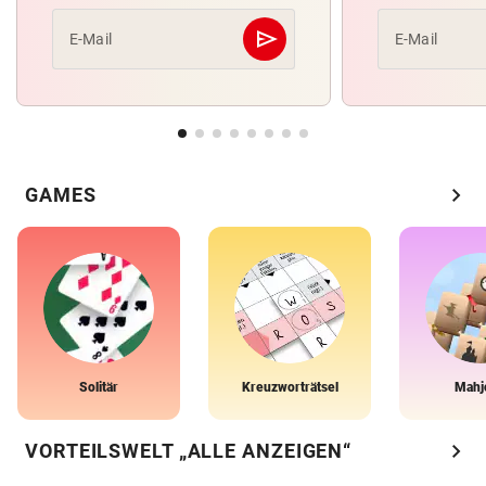
send
E-Mail
E-Mail
Abschicken
chevron_right
GAMES
Solitär
Kreuzworträtsel
Mahj
chevron_right
VORTEILSWELT „ALLE ANZEIGEN“