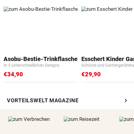
Asobu-Bestie-Trinkflasche
In 3 unterschiedlichen Designs
Schürze und Gartengerätet
€34,90
€29,90
chevron_right
VORTEILSWELT MAGAZINE