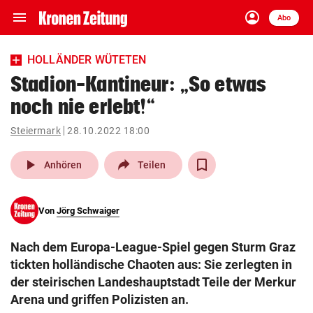
menu
account_circle
Navigation
Anmelden
Abo
close
Schließen
ein-/ausklappen
HOLLÄNDER WÜTETEN
Abonnieren
Stadion-Kantineur: „So etwas
noch nie erlebt!“
account_circle
arrow_right
Anmelden
Steiermark
28.10.2022 18:00
pin_drop
arrow_right
Bundesland auswäh
Wien
play_arrow
Anhören
Teilen
bookmark
Merkliste
Von
Jörg Schwaiger
Suchbegriff
search
Nach dem Europa-League-Spiel gegen Sturm Graz
eingeben
tickten holländische Chaoten aus: Sie zerlegten in
der steirischen Landeshauptstadt Teile der Merkur
Arena und griffen Polizisten an.