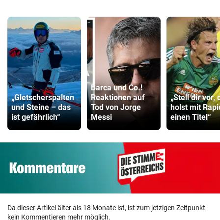
Barca und Co.!
„Gletscherspalten
Reaktionen auf
„Stell dir vor, 
und Steine – das
Tod von Jorge
holst mit Rapi
ist gefährlich“
Messi
einen Titel“
Da dieser Artikel älter als 18 Monate ist, ist zum jetzigen Zeitpunkt
kein Kommentieren mehr möglich.