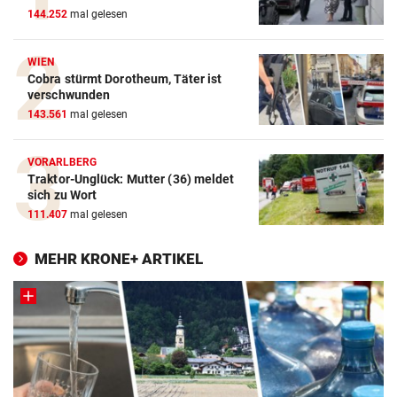
144.252
mal gelesen
WIEN
Cobra stürmt Dorotheum, Täter ist
verschwunden
143.561
mal gelesen
VORARLBERG
Traktor-Unglück: Mutter (36) meldet
sich zu Wort
111.407
mal gelesen
MEHR KRONE+ ARTIKEL