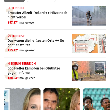
ÖSTERREICH
Erneuter Allzeit-Rekord ++ Hitze noch
nicht vorbei
157.871
mal gelesen
ÖSTERREICH
Das waren die heißesten Orte ++ So
geht es weiter
155.171
mal gelesen
NIEDERÖSTERREICH
500 Helfer kämpfen bei Gluthitze
gegen Inferno
138.549
mal gelesen