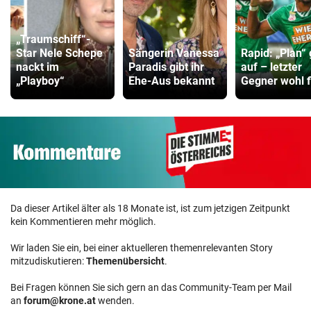
„Traumschiff“-
Star Nele Schepe
Sängerin Vanessa
Rapid: „Plan“ 
nackt im
Paradis gibt ihr
auf – letzter
„Playboy“
Ehe-Aus bekannt
Gegner wohl f
Da dieser Artikel älter als 18 Monate ist, ist zum jetzigen Zeitpunkt
kein Kommentieren mehr möglich.
Wir laden Sie ein, bei einer aktuelleren themenrelevanten Story
mitzudiskutieren:
Themenübersicht
.
Bei Fragen können Sie sich gern an das Community-Team per Mail
an
forum@krone.at
wenden.