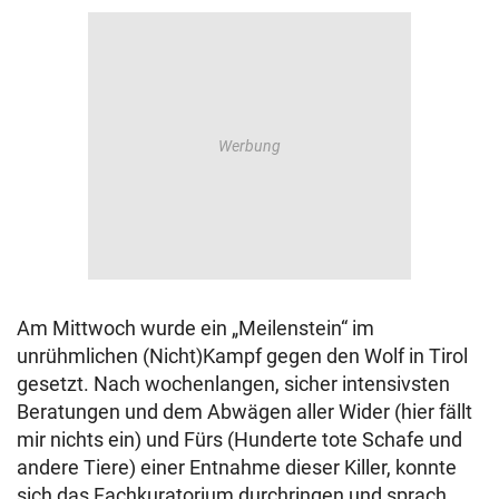
© Krone Multimedia GmbH & Co KG 2026
Muthgasse 2, 1190 Wien
Am Mittwoch wurde ein „Meilenstein“ im
unrühmlichen (Nicht)Kampf gegen den Wolf in Tirol
gesetzt. Nach wochenlangen, sicher intensivsten
Beratungen und dem Abwägen aller Wider (hier fällt
mir nichts ein) und Fürs (Hunderte tote Schafe und
andere Tiere) einer Entnahme dieser Killer, konnte
sich das Fachkuratorium durchringen und sprach