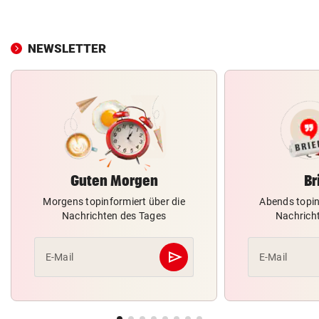
NEWSLETTER
Guten Morgen
Br
Morgens topinformiert über die
Abends topin
Nachrichten des Tages
Nachrich
send
E-Mail
E-Mail
Abschicken