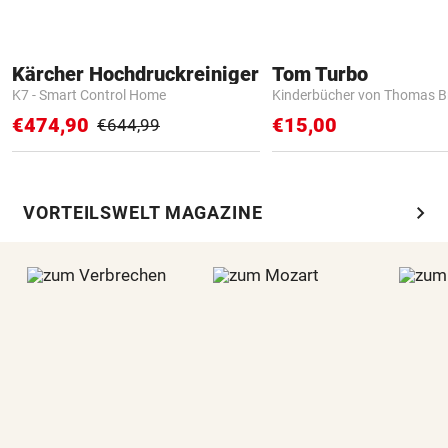
Kärcher Hochdruckreiniger
Tom Turbo
K7 - Smart Control Home
Kinderbücher von Thomas B
€474,90
€15,00
€644,99
chevron_right
VORTEILSWELT MAGAZINE