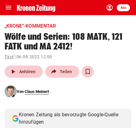
menu
account_circle
Navigation
Anmelden
Abo
close
Schließen
ein-/ausklappen
„KRONE“-KOMMENTAR
Abonnieren
Wölfe und Serien: 108 MATK, 121
FATK und MA 2412!
account_circle
arrow_right
Anmelden
Tirol
06.08.2022 12:00
pin_drop
arrow_right
Bundesland auswäh
Wien
play_arrow
Anhören
Teilen
bookmark
Merkliste
Von
Claus Meinert
Suchbegriff
search
eingeben
Kronen Zeitung als bevorzugte Google-Quelle
hinzufügen