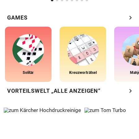
chevron_right
GAMES
Solitär
Kreuzworträtsel
Mahj
chevron_right
VORTEILSWELT „ALLE ANZEIGEN“