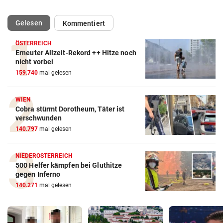
(ausgewählt)
Gelesen
Kommentiert
ÖSTERREICH
Erneuter Allzeit-Rekord ++ Hitze noch
nicht vorbei
159.740
mal gelesen
WIEN
Cobra stürmt Dorotheum, Täter ist
verschwunden
140.797
mal gelesen
NIEDERÖSTERREICH
500 Helfer kämpfen bei Gluthitze
gegen Inferno
140.271
mal gelesen