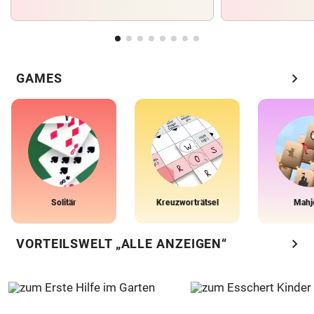
chevron_right
GAMES
Solitär
Kreuzworträtsel
Mahj
chevron_right
VORTEILSWELT „ALLE ANZEIGEN“