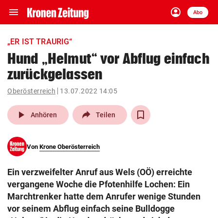
menu
account_circle
Navigation
Anmelden
Abo
close
Schließen
ein-/ausklappen
„ER IST TRAURIG“
Abonnieren
Hund „Helmut“ vor Abflug einfach
zurückgelassen
account_circle
arrow_right
Anmelden
Oberösterreich
13.07.2022 14:05
pin_drop
arrow_right
Bundesland auswäh
Wien
play_arrow
Anhören
Teilen
bookmark
Merkliste
Von
Krone Oberösterreich
Suchbegriff
search
Ein verzweifelter Anruf aus Wels (OÖ) erreichte
eingeben
vergangene Woche die Pfotenhilfe Lochen: Ein
Marchtrenker hatte dem Anrufer wenige Stunden
vor seinem Abflug einfach seine Bulldogge