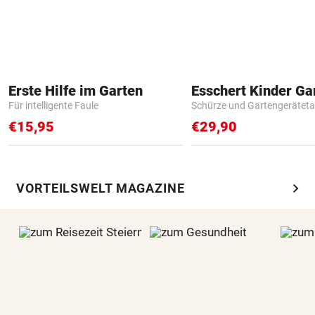
Erste Hilfe im Garten
Für intelligente Faule
Schürze und Gartengerätet
€15,95
€29,90
chevron_right
VORTEILSWELT MAGAZINE