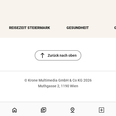
REISEZEIT STEIERMARK
GESUNDHEIT
north
Zurück nach oben
© Krone Multimedia GmbH & Co KG 2026
Muthgasse 2, 1190 Wien
NaN%
home
pin_drop