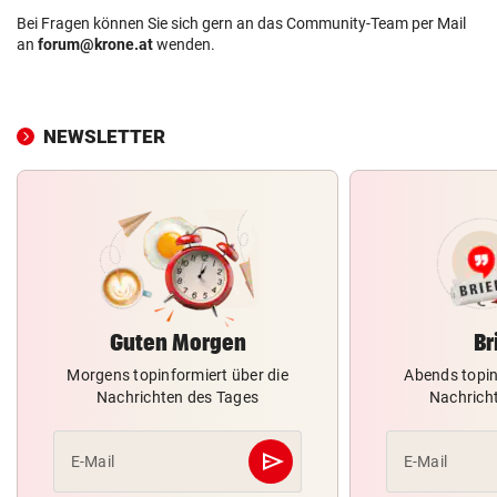
Bei Fragen können Sie sich gern an das Community-Team per Mail
an
forum@krone.at
wenden.
NEWSLETTER
Guten Morgen
Br
Morgens topinformiert über die
Abends topin
Nachrichten des Tages
Nachrich
send
E-Mail
E-Mail
Abschicken