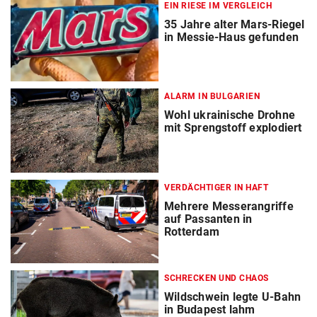
EIN RIESE IM VERGLEICH
35 Jahre alter Mars-Riegel
in Messie-Haus gefunden
ALARM IN BULGARIEN
Wohl ukrainische Drohne
mit Sprengstoff explodiert
VERDÄCHTIGER IN HAFT
Mehrere Messerangriffe
auf Passanten in
Rotterdam
SCHRECKEN UND CHAOS
Wildschwein legte U-Bahn
in Budapest lahm