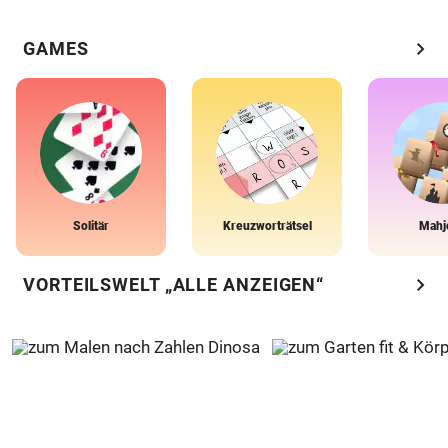
chevron_right
GAMES
Solitär
Kreuzworträtsel
Mahj
chevron_right
VORTEILSWELT „ALLE ANZEIGEN“