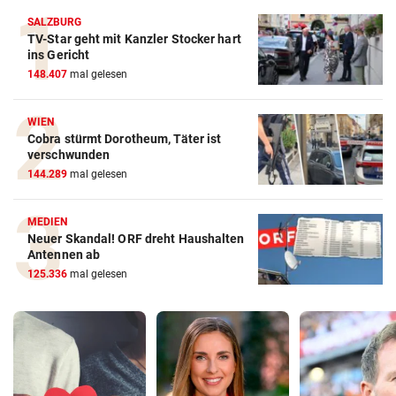
SALZBURG
TV-Star geht mit Kanzler Stocker hart
ins Gericht
148.407
mal gelesen
WIEN
Cobra stürmt Dorotheum, Täter ist
verschwunden
144.289
mal gelesen
MEDIEN
Neuer Skandal! ORF dreht Haushalten
Antennen ab
125.336
mal gelesen