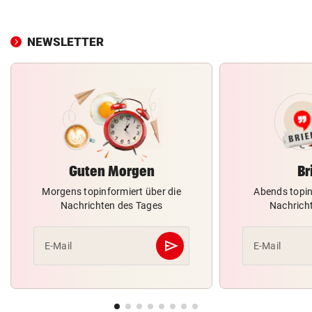
NEWSLETTER
Guten Morgen
Br
Morgens topinformiert über die
Abends topin
Nachrichten des Tages
Nachrich
send
E-Mail
E-Mail
Abschicken