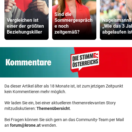
Sind die
Vergleichen ist
Sommergespräch
Nagelsmann?
einer der größten
e noch
„Wie das 3 Ja
Beziehungskiller
zeitgemäß?
abgelaufen ist 
Da dieser Artikel älter als 18 Monate ist, ist zum jetzigen Zeitpunkt
kein Kommentieren mehr möglich.
Wir laden Sie ein, bei einer aktuelleren themenrelevanten Story
mitzudiskutieren:
Themenübersicht
.
Bei Fragen können Sie sich gern an das Community-Team per Mail
an
forum@krone.at
wenden.