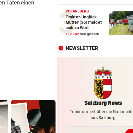
en Taten einen
Zwei Biker stürzten auf der
Hochkönig-Bundesstraße
VORARLBERG
Traktor-Unglück:
Mutter (36) meldet
DREIMAL SO VIELE KÜHE
vor 2
sich zu Wort
Dürre bringt jetzt auch
112.742
mal gelesen
Schlachthöfe ans Limit
NEWSLETTER
AUF DER A10
vor 2
Urlauber-Kolonne rollt: Stau
Blockabfertigung
FEUER IN DEN BERGEN
vor 
Waldbrände im Lungau: Kamp
Heli und Motorsäge
Salzburg News
Topinformiert über die Nachricht
aus Salzburg