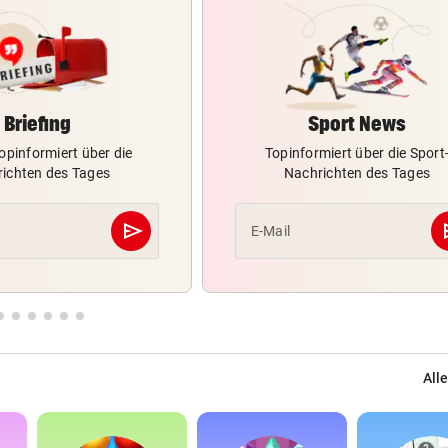
Briefing
Sport News
opinformiert über die
Topinformiert über die Sport
ichten des Tages
Nachrichten des Tages
send
s
E-Mail
Abschicken
Alle