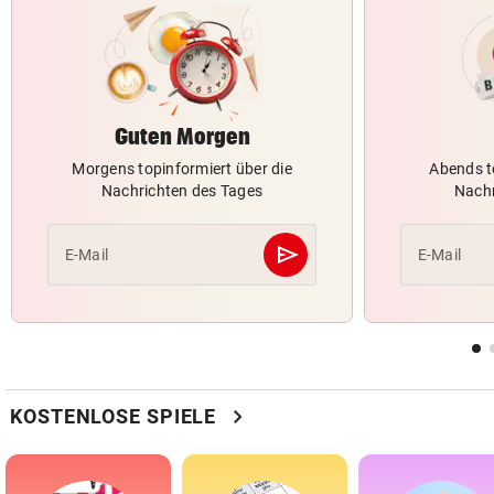
Guten Morgen
Morgens topinformiert über die
Abends t
Nachrichten des Tages
Nachr
send
E-Mail
E-Mail
Abschicken
chevron_right
KOSTENLOSE SPIELE