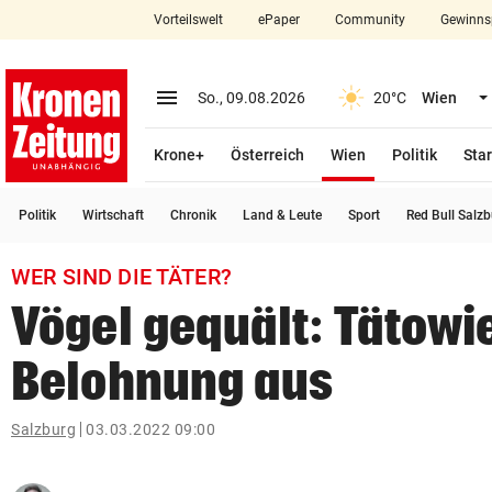
Vorteilswelt
ePaper
Community
Gewinns
close
Schließen
menu
Menü aufklappen
So., 09.08.2026
20°C
Wien
Abonnieren
(ausgewählt)
Krone+
Österreich
Wien
Politik
Star
account_circle
arrow_right
Anmelden
Politik
Wirtschaft
Chronik
Land & Leute
Sport
Red Bull Salz
pin_drop
arrow_right
Bundesland auswäh
Wien
WER SIND DIE TÄTER?
bookmark
Merkliste
Vögel gequält: Tätowie
Belohnung aus
Suchbegriff
search
eingeben
Salzburg
03.03.2022 09:00