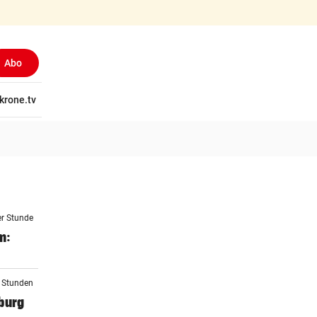
Abo
tschaft
krone.tv
Wissen
Gericht
Kolumnen
Freizeit
Reise
Ti
er Stunde
m:
2 Stunden
burg