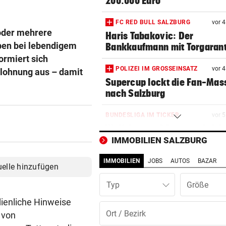
200.000 Euro
FC RED BULL SALZBURG
vor 
 oder mehrere
Haris Tabakovic: Der
uben bei lebendigem
Bankkaufmann mit Torgarant
ormiert sich
POLIZEI IM GROSSEINSATZ
vor 
elohnung aus – damit
Supercup lockt die Fan-Mas
nach Salzburg
BUNDESLIGA IM TICKER
vor 
Wolfsberger AC gegen Salzb
ab 17 Uhr LIVE
IMMOBILIEN SALZBURG
IMMOBILIEN
JOBS
AUTOS
BAZAR
„EXTREM WEHGETAN“
vor 1
uelle hinzufügen
Diagnose da! So steht‘s um
Typ
Austria-Kapitän Rieder
ienliche Hinweise
BEI A10-EINHAUSUNG
vor 1
 von
Autobrand löste Suche nach