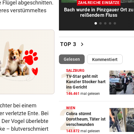
Auf Verletzungs-Schock folg
e Flügel abgeschnitten.
ZAHLREICHE EINSÄTZE
eine Austria-Gala
Bach wurde in Pinzgauer Ort zu
teres verstümmeltes
reißendem Fluss
REGIONALLIGA NORD
vor 1
Grünau fertigte Traditionskl
3:0 ab
chevron_right
TOP 3
RED BULL SALZBURG
vor 1
Schwere Verletzung trübt Fr
(ausgewählt)
Gelesen
Kommentiert
über zweiten Sieg
SALZBURG
FAN.AT SPIEL DER RUNDE
vor 1
TV-Star geht mit
Kanzler Stocker hart
„Wenn wir Meister werden, 
ins Gericht
ich weiter“
146.461
mal gelesen
UNGLÜCKLICH
vor 1
chter bei einem
WIEN
Salzburg-Talent verletzte si
 verletzte Ente. Bei
Cobra stürmt
früh im Spiel
Dorotheum, Täter ist
 Der Vogel überlebte
verschwunden
cke – blutverschmiert
RETTUNGSEINSATZ
vor 1
143.872
mal gelesen