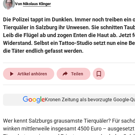
Von
Nikolaus Klinger
© Krone Multimedia GmbH & Co KG 2026
Muthgasse 2, 1190 Wien
Die Polizei tappt im Dunklen. Immer noch treiben ein
Tierquäler in Salzburg ihr Unwesen. Sie schnitten Ta
Leib die Flügel ab und zogen Enten die Haut ab. Jetzt f
Widerstand. Selbst ein Tattoo-Studio setzt nun eine B
die Täter endlich gefasst werden.
play_arrow
Artikel anhören
Teilen
Kronen Zeitung als bevorzugte Google-Q
Wer kennt Salzburgs grausamste Tierquäler? Für sachd
winken mittlerweile insgesamt 4500 Euro – ausgesetzt