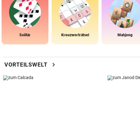
Solitär
Kreuzworträtsel
Mahjong
chevron_right
VORTEILSWELT