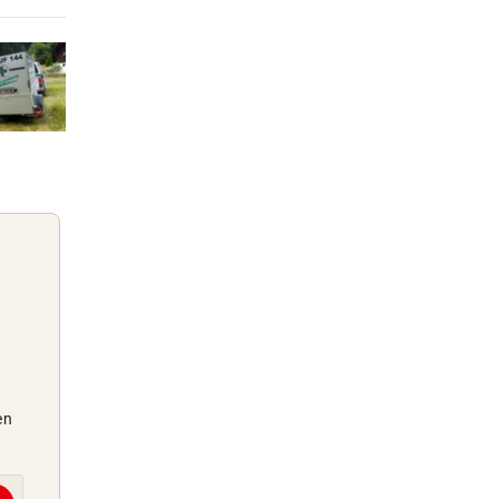
0 Stunden
1 Stunden
 und
einem Tag
f mit
Guten Morgen
en
Morgens topinformiert über die
Nachrichten des Tages