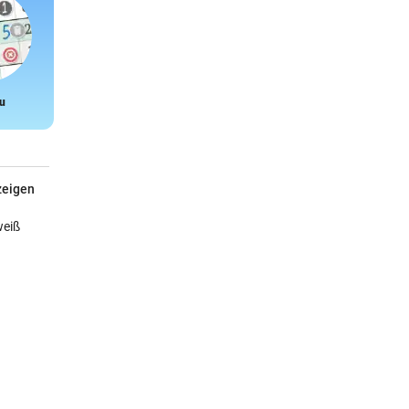
u
Snake
zeigen