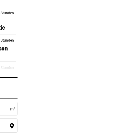
4 Stunden
ie
4 Stunden
sen
5 Stunden
urg
1 Stunden
m²
2 Stunden