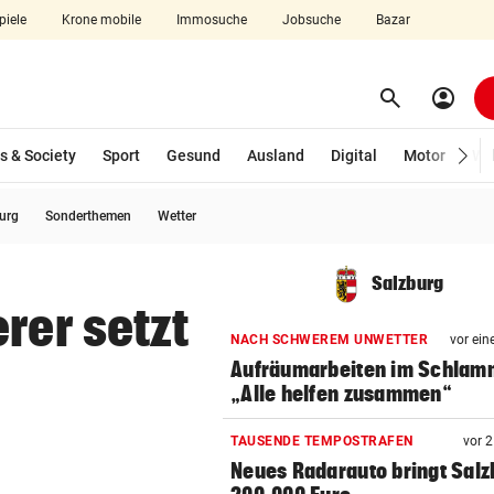
piele
Krone mobile
Immosuche
Jobsuche
Bazar
search
account_circle
Menü aufklappen
Suchen
s & Society
Sport
Gesund
Ausland
Digital
Motor
Wir
burg
Sonderthemen
Wetter
len
Salzburg
rer setzt
NACH SCHWEREM UNWETTER
vor ein
Aufräumarbeiten im Schlam
„Alle helfen zusammen“
TAUSENDE TEMPOSTRAFEN
vor 
Neues Radarauto bringt Salz