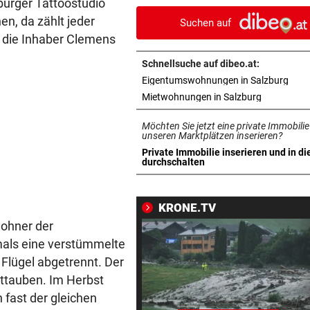
burger Tattoostudio
Fahrer und Insassen aus
en, da zählt jeder
Suchen auf
n die Inhaber Clemens
STRASSE GESPERRT
vor 1
Drei Verletzte bei Unfall mit 
Schnellsuche auf dibeo.at:
Motorrädern
in n
Eigentumswohnungen in Salzburg
in neuem T
Mietwohnungen in Salzburg
WIE DIE NHL-STARS
vor 1
Salzburger Eishockey-Young
Möchten Sie jetzt eine private Immobilie
gelingt Traumtor
unseren Marktplätzen inserieren?
Private Immobilie inserieren und in di
in neuem Tab öffnen
durchschalten
SALZBURGER LIGA
vor 1
Bestschießen, Blitztore und
schmerzhafte Starts
KRONE.TV
wohner der
SCHWER VERLETZT
vor 1
als eine verstümmelte
Forstunfall erforderte
Flügel abgetrennt. Der
Hubschraubereinsatz
dttauben. Im Herbst
SCHMERZHAFTER HEIMSIEG
vor 1
 fast der gleichen