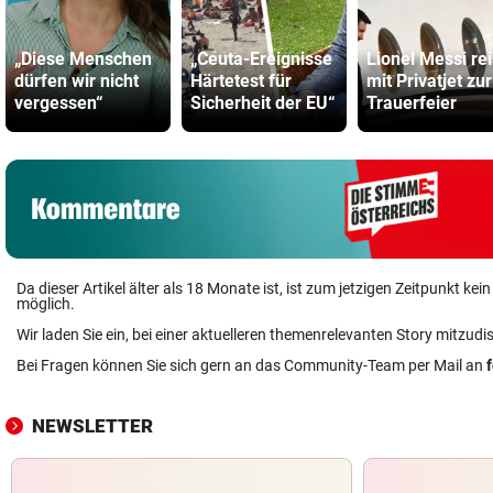
„Diese Menschen
„Ceuta-Ereignisse
Lionel Messi rei
dürfen wir nicht
Härtetest für
mit Privatjet zur
vergessen“
Sicherheit der EU“
Trauerfeier
Da dieser Artikel älter als 18 Monate ist, ist zum jetzigen Zeitpunkt k
möglich.
Wir laden Sie ein, bei einer aktuelleren themenrelevanten Story mitzudi
Bei Fragen können Sie sich gern an das Community-Team per Mail an
NEWSLETTER