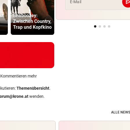
se
E-Mail
Katzen als
Minister pl
st
Shaboozey:
wandelnde
noch stren
Zwischen Country,
Schimpfwort-
Regeln für 
Trap und Kopfkino
Kanonen
Scooter
ein Kommentieren mehr
skutieren:
Themenübersicht
.
forum@krone.at
wenden.
ALLE NEWS