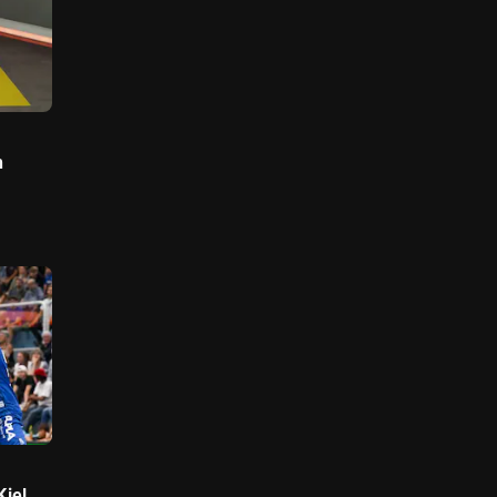
n
iel,