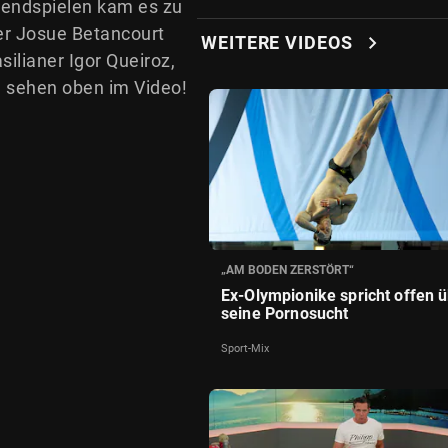
ugendspielen kam es zu
ber Josue Betancourt
chevron_right
WEITERE VIDEOS
ilianer Igor Queiroz,
zu sehen oben im Video!
„AM BODEN ZERSTÖRT“
Ex-Olympionike spricht offen 
seine Pornosucht
Sport-Mix