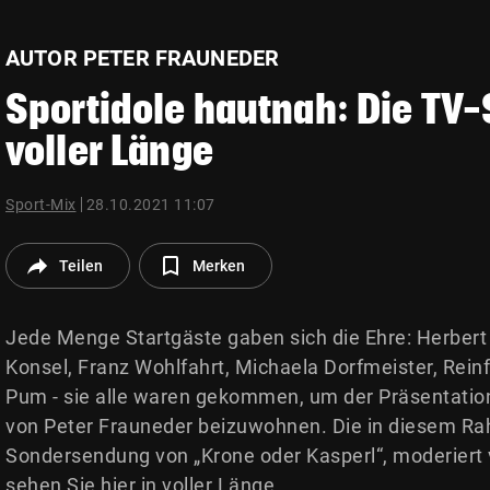
© Krone Multimedia GmbH & Co KG 2026
Muthgasse 2, 1190 Wien
AUTOR PETER FRAUNEDER
Sportidole hautnah: Die TV
voller Länge
Sport-Mix
28.10.2021 11:07
Teilen
Merken
Jede Menge Startgäste gaben sich die Ehre: Herbert
Konsel, Franz Wohlfahrt, Michaela Dorfmeister, Rein
Pum - sie alle waren gekommen, um der Präsentati
von Peter Frauneder beizuwohnen. Die in diesem R
Sondersendung von „Krone oder Kasperl“, moderiert v
sehen Sie hier in voller Länge.