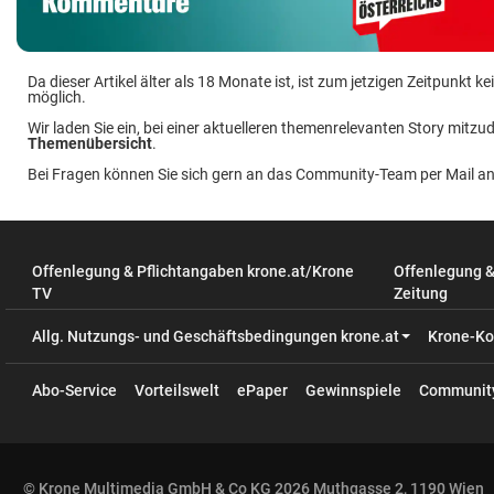
Da dieser Artikel älter als 18 Monate ist, ist zum jetzigen Zeitpunkt
möglich.
Wir laden Sie ein, bei einer aktuelleren themenrelevanten Story mitzud
Themenübersicht
.
Bei Fragen können Sie sich gern an das Community-Team per Mail a
Offenlegung & Pflichtangaben krone.at/Krone
Offenlegung 
TV
Zeitung
Allg. Nutzungs- und Geschäftsbedingungen krone.at
Krone-Ko
Abo-Service
Vorteilswelt
ePaper
Gewinnspiele
Communit
© Krone Multimedia GmbH & Co KG 2026 Muthgasse 2, 1190 Wien