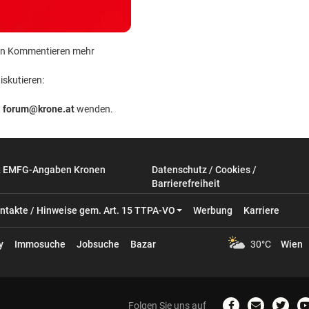
 kein Kommentieren mehr
iskutieren:
n
forum@krone.at
wenden.
& EMFG-Angaben Kronen
Datenschutz / Cookies /
Barrierefreiheit
ntakte / Hinweise gem. Art. 15 TTPA-VO
Werbung
Karriere
y
Immosuche
Jobsuche
Bazar
30°C
Wien
Folgen Sie uns auf