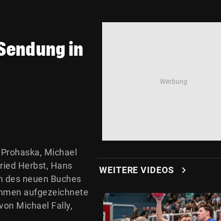
-Sendung in
 Prohaska, Michael
fried Herbst, Hans
chevron_right
WEITERE VIDEOS
on des neuen Buches
ahmen aufgezeichnete
on Michael Fally,