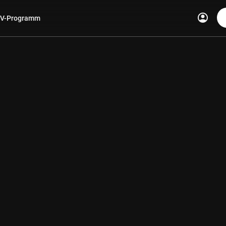
account_circle
V-Programm
len