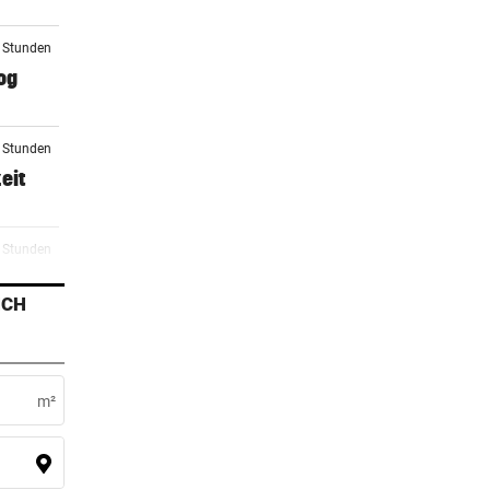
3 Stunden
og
4 Stunden
eit
5 Stunden
or
ICH
6 Stunden
one“-
m²
3 Stunden
ßt