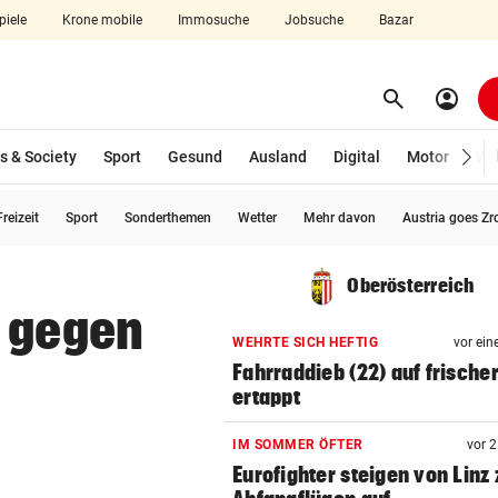
piele
Krone mobile
Immosuche
Jobsuche
Bazar
search
account_circle
Menü aufklappen
Suchen
s & Society
Sport
Gesund
Ausland
Digital
Motor
Wir
reizeit
Sport
Sonderthemen
Wetter
Mehr davon
Austria goes Zr
len
Oberösterreich
f gegen
WEHRTE SICH HEFTIG
vor ein
Fahrraddieb (22) auf frischer
ertappt
IM SOMMER ÖFTER
vor 
Eurofighter steigen von Linz 