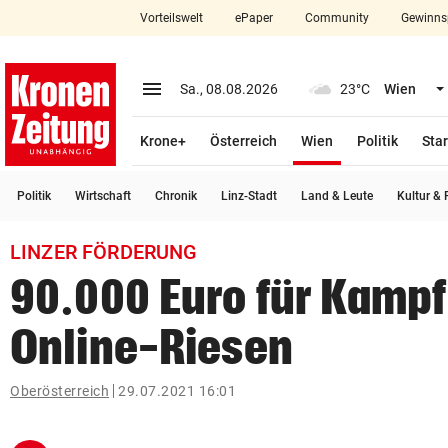
Vorteilswelt
ePaper
Community
Gewinns
close
Schließen
menu
Menü aufklappen
Sa., 08.08.2026
23°C
Wien
Abonnieren
(ausgewählt)
Krone+
Österreich
Wien
Politik
Star
account_circle
arrow_right
Anmelden
Politik
Wirtschaft
Chronik
Linz-Stadt
Land & Leute
Kultur & F
pin_drop
arrow_right
Bundesland auswäh
Wien
LINZER FÖRDERUNG
bookmark
Merkliste
90.000 Euro für Kamp
Online-Riesen
Suchbegriff
search
eingeben
Oberösterreich
29.07.2021 16:01