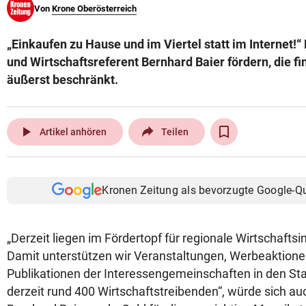
Von
Krone Oberösterreich
© Krone Multimedia GmbH & Co KG 2026
Muthgasse 2, 1190 Wien
„Einkaufen zu Hause und im Viertel statt im Internet!“
und Wirtschaftsreferent Bernhard Baier fördern, die fin
äußerst beschränkt.
play_arrow
Artikel anhören
Teilen
Kronen Zeitung als bevorzugte Google-Q
„Derzeit liegen im Fördertopf für regionale Wirtschaftsin
Damit unterstützen wir Veranstaltungen, Werbeaktione
Publikationen der Interessengemeinschaften in den Sta
derzeit rund 400 Wirtschaftstreibenden“, würde sich a