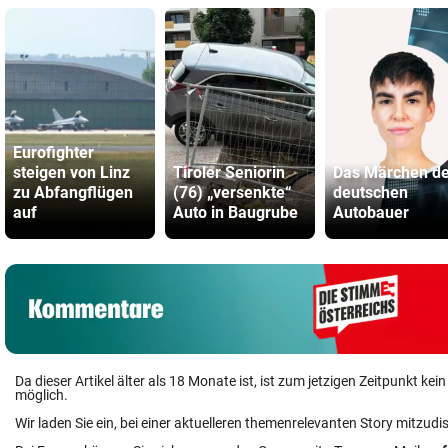
Eurofighter
steigen von Linz
Tiroler Seniorin
Das Märchen de
zu Abfangflügen
(76) „versenkte“
deutschen
auf
Auto in Baugrube
Autobauer
Da dieser Artikel älter als 18 Monate ist, ist zum jetzigen Zeitpunkt k
möglich.
Wir laden Sie ein, bei einer aktuelleren themenrelevanten Story mitzudi