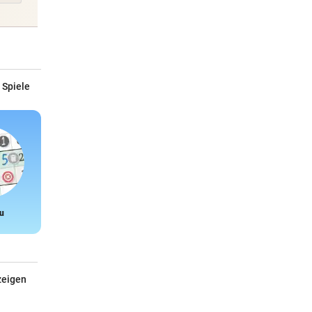
 Spiele
u
Snake
zeigen