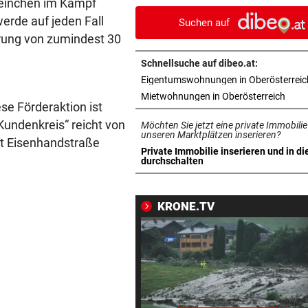
teinchen im Kampf
Wacker Innsbruck ab
rde auf jeden Fall
Suchen auf
erung von zumindest 30
FUSSBALL-FANS FEIERN
vor 1
Hochgefühle dank Comebac
Schnellsuche auf dibeo.at:
eines Kult-Sponsors
Eigentumswohnungen in Oberösterreic
in ne
Mietwohnungen in Oberösterreich
SCHLÜSSEL IM PKW
vor 1
se Förderaktion ist
Dreijähriger Bub wurde aus
„Kundenkreis“ reicht von
Möchten Sie jetzt eine private Immobilie
heißem Auto gerettet
unseren Marktplätzen inserieren?
ft Eisenhandstraße
Private Immobilie inserieren und in di
.
in neuem Tab öffnen
durchschalten
ZANK WÄHREND FERIEN
vor 1
Geschwister: Warum jetzt so 
die Fetzen fliegen
KRONE.TV
JUGENDLICHE ALS OPFER
vor 1
Penisbilder verschickt: So
reagierten die Vereine
ABER KEIN MORDVERSUCH
vor 1