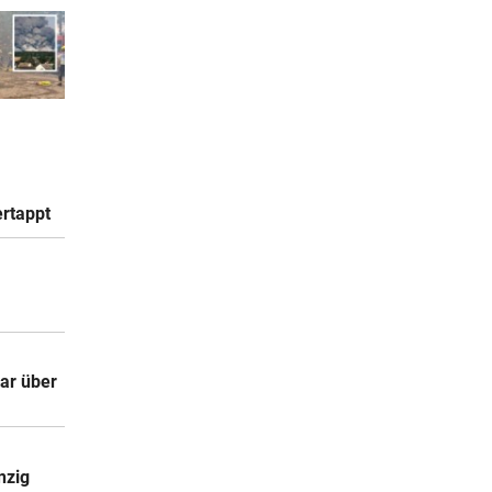
ertappt
ar über
nzig