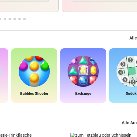
Alle
Bubbles Shooter
Exchange
Sudok
Alle An