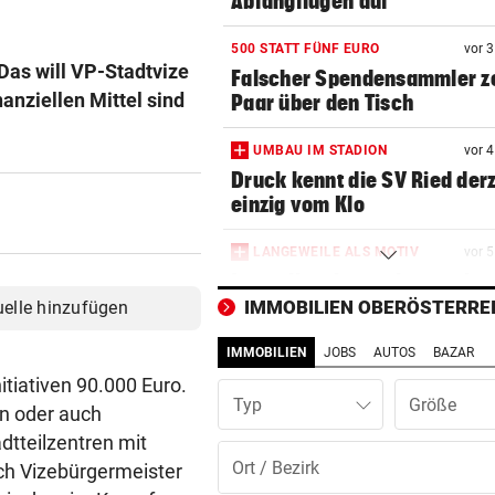
Abfangflügen auf
500 STATT FÜNF EURO
vor 
 Das will VP-Stadtvize
Falscher Spendensammler z
anziellen Mittel sind
Paar über den Tisch
UMBAU IM STADION
vor 
Druck kennt die SV Ried derz
einzig vom Klo
LANGEWEILE ALS MOTIV
vor 
Jugendbande machte auch v
Gotteshaus nicht Halt
IMMOBILIEN OBERÖSTERRE
uelle hinzufügen
IMMOBILIEN
JOBS
AUTOS
BAZAR
NEUN GROSSE PREISE
vor 
Gewinnspiel zum Linzer „Kr
itiativen 90.000 Euro.
Typ
Fest 2026
n oder auch
dtteilzentren mit
2. LIGA – 2. RUNDE
vor 1
uch Vizebürgermeister
3:0! Absteiger BW Linz schie