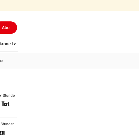
Abo
tschaft
krone.tv
Wissen
Gericht
Kolumnen
Freizeit
Reise
Ti
ce
er Stunde
 Tat
2 Stunden
zu