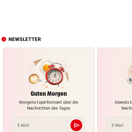
NEWSLETTER
Guten Morgen
Morgens topinformiert über die
Abends t
Nachrichten des Tages
Nachr
send
E-Mail
E-Mail
Abschicken