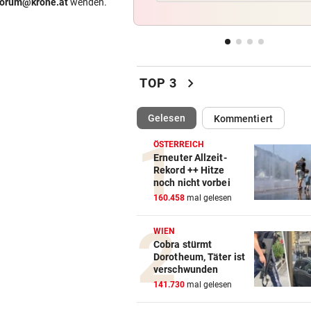
forum@krone.at
wenden.
Regeln bei Deutschkursen w
jetzt verschärft
CHEF VON VERSICHERUNG:
vor 
„Ein kalkulierbares Wetter gi
chevron_right
TOP 3
nicht mehr“
(ausgewählt)
Gelesen
Kommentiert
IM STRÖMENDEN REGEN
vor 
Herrl und Hund flogen mit Au
ÖSTERREICH
über Leitschiene
Erneuter Allzeit-
Rekord ++ Hitze
noch nicht vorbei
FAZIT NACH EINEM MONAT
vor 
160.458
mal gelesen
Bäcker zu Steuersenkung: „
Kunden ist das egal“
WIEN
Cobra stürmt
Dorotheum, Täter ist
verschwunden
141.730
mal gelesen