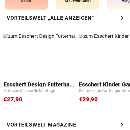
Solitär
Kreuzworträtsel
Mahj
chevron_right
VORTEILSWELT „ALLE ANZEIGEN“
Esschert Design Futterhaus
Einfache & schnelle Montage
Schürze und Gartengerätet
€27,90
€29,90
chevron_right
VORTEILSWELT MAGAZINE