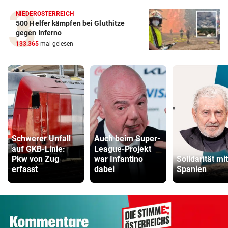
NIEDERÖSTERREICH
500 Helfer kämpfen bei Gluthitze
gegen Inferno
133.365
mal gelesen
Schwerer Unfall
Auch beim Super-
auf GKB-Linie:
League-Projekt
Pkw von Zug
war Infantino
Solidarität mit
erfasst
dabei
Spanien