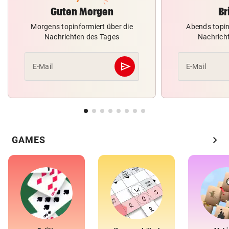
Guten Morgen
Br
Morgens topinformiert über die
Abends topin
Nachrichten des Tages
Nachrich
send
E-Mail
E-Mail
Abschicken
chevron_right
GAMES