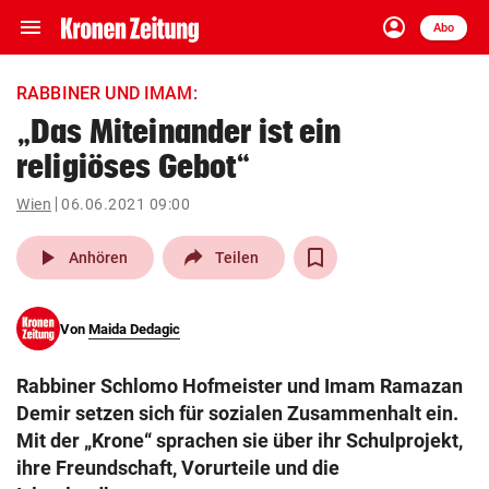
menu
account_circle
Navigation
Anmelden
Abo
close
Schließen
ein-/ausklappen
RABBINER UND IMAM:
Abonnieren
„Das Miteinander ist ein
religiöses Gebot“
account_circle
arrow_right
Anmelden
Wien
06.06.2021 09:00
pin_drop
arrow_right
Bundesland auswäh
Wien
play_arrow
Anhören
Teilen
bookmark
Merkliste
Von
Maida Dedagic
Suchbegriff
search
Rabbiner Schlomo Hofmeister und Imam Ramazan
eingeben
Demir setzen sich für sozialen Zusammenhalt ein.
Mit der „Krone“ sprachen sie über ihr Schulprojekt,
ihre Freundschaft, Vorurteile und die