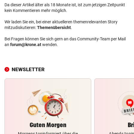
Da dieser Artikel älter als 18 Monate ist, ist zum jetzigen Zeitpunkt
kein Kommentieren mehr möglich.
Wir laden Sie ein, bei einer aktuelleren themenrelevanten Story
mitzudiskutieren:
Themenübersicht
.
Bei Fragen können Sie sich gern an das Community-Team per Mail
an
forum@krone.at
wenden.
NEWSLETTER
Guten Morgen
Br
Morgens topinformiert über die
Abends topin