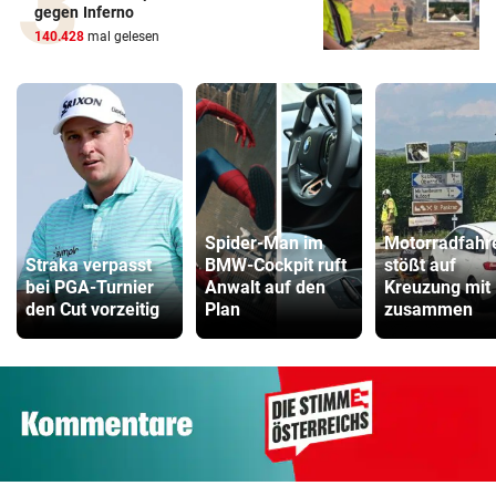
gegen Inferno
140.428
mal gelesen
Spider-Man im
Motorradfahr
Straka verpasst
BMW-Cockpit ruft
stößt auf
bei PGA-Turnier
Anwalt auf den
Kreuzung mit
den Cut vorzeitig
Plan
zusammen