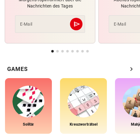
Nachrichten des Tages
Nachrich
send
E-Mail
E-Mail
Abschicken
chevron_right
GAMES
Solitär
Kreuzworträtsel
Mahj