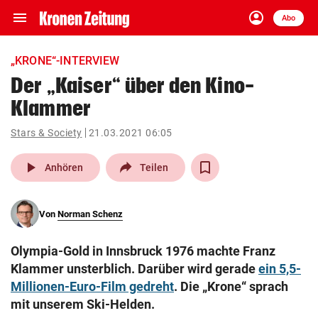
menu
account_circle
Navigation
Anmelden
Abo
close
Schließen
ein-/ausklappen
„KRONE“-INTERVIEW
Abonnieren
Der „Kaiser“ über den Kino-
Klammer
account_circle
arrow_right
Anmelden
Stars & Society
21.03.2021 06:05
pin_drop
arrow_right
Bundesland auswäh
Wien
play_arrow
Anhören
Teilen
bookmark
Merkliste
Von
Norman Schenz
Suchbegriff
search
Olympia-Gold in Innsbruck 1976 machte Franz
eingeben
Klammer unsterblich. Darüber wird gerade
ein 5,5-
Millionen-Euro-Film gedreht
. Die „Krone“ sprach
mit unserem Ski-Helden.