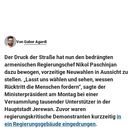
© Krone Multimedia GmbH & Co KG 2026
Muthgasse 2, 1190 Wien
Von
Gabor Agardi
Der Druck der Straße hat nun den bedrängten
armenischen Regierungschef Nikol Paschinjan
dazu bewogen, vorzeitige Neuwahlen in Aussicht zu
stellen. „Lasst uns wählen und sehen, wessen
Rücktritt die Menschen fordern“, sagte der
Ministerpräsident am Montag bei einer
Versammlung tausender Unterstützer in der
Hauptstadt Jerewan. Zuvor waren
regierungskritische Demonstranten kurzzeitig
in
ein Regierungsgebäude eingedrungen
.