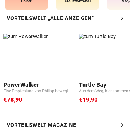
Solitär
Kreuzworträtsel
Mahj
chevron_right
VORTEILSWELT „ALLE ANZEIGEN“
PowerWalker
Turtle Bay
Eine Empfehlung von Philipp bewegt
Aus dem Weg, hier kommen w
€78,90
€19,90
chevron_right
VORTEILSWELT MAGAZINE