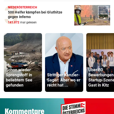
NIEDERÖSTERREICH
500 Helfer kämpfen bei Gluthitze
gegen Inferno
141.072
mal gelesen
Schon wieder
Über 80
Sprengstoff in
Strittiger Kanzler-
Bewerbungen
beliebtem See
Sager: Aber wo er
Startup-Szen
gefunden
recht hat ...
Gast in Kitz