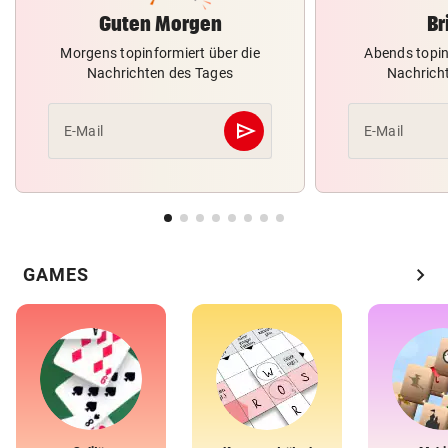
Guten Morgen
Br
Morgens topinformiert über die
Abends topin
Nachrichten des Tages
Nachrich
send
E-Mail
E-Mail
Abschicken
chevron_right
GAMES