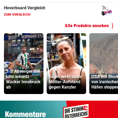
Kinderfahrrad Vergleich
ZUM VERGLEICH
Alle Produkte ansehen
3:0! Absteiger BW
Linz schießt
Sager wirkt nach:
USA will Bloc
Wacker Innsbruck
Mütter-Aufstand
von iranische
ab
gegen Kanzler
Häfen stoppe