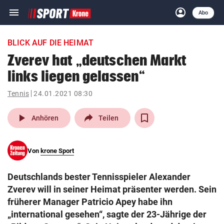
menu
account_circle
Navigation
Anmelden
Abo
close
Schließen
ein-/ausklappen
BLICK AUF DIE HEIMAT
Abonnieren
Zverev hat „deutschen Markt
links liegen gelassen“
account_circle
arrow_right
Anmelden
Tennis
24.01.2021 08:30
pin_drop
arrow_right
Bundesland auswäh
Wien
play_arrow
Anhören
Teilen
bookmark
Merkliste
Von
krone Sport
Suchbegriff
search
Deutschlands bester Tennisspieler Alexander
eingeben
Zverev will in seiner Heimat präsenter werden. Sein
früherer Manager Patricio Apey habe ihn
„international gesehen“, sagte der 23-Jährige der