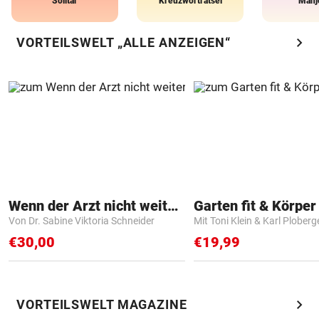
Solitär
Kreuzworträtsel
Mahj
chevron_right
VORTEILSWELT „ALLE ANZEIGEN“
Wenn der Arzt nicht weiter weiß
Garten fit & Körper 
Von Dr. Sabine Viktoria Schneider
Mit Toni Klein & Karl Ploberg
€30,00
€19,99
chevron_right
VORTEILSWELT MAGAZINE