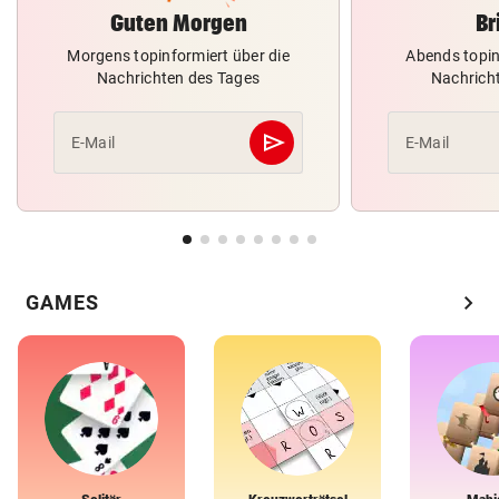
Guten Morgen
Br
Morgens topinformiert über die
Abends topin
Nachrichten des Tages
Nachrich
send
E-Mail
E-Mail
Abschicken
chevron_right
GAMES