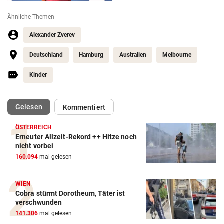
Ähnliche Themen
Alexander Zverev
Deutschland
Hamburg
Australien
Melbourne
Kinder
(ausgewählt)
Gelesen
Kommentiert
ÖSTERREICH
Erneuter Allzeit-Rekord ++ Hitze noch
Action-Cam Vergleich
nicht vorbei
160.094
mal gelesen
ZUM VERGLEICH
Crosstrainer Vergleich
WIEN
Cobra stürmt Dorotheum, Täter ist
ZUM VERGLEICH
verschwunden
141.306
mal gelesen
E-Bike Vergleich