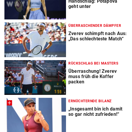
Handschlag: Potapova
geht unter
ÜBERRASCHENDER DÄMPFER
Zverev schimpft nach Aus:
„Das schlechteste Match“
RÜCKSCHLAG BEI MASTERS
Überraschung! Zverev
muss früh die Koffer
packen
ERNÜCHTERNDE BILANZ
„Insgesamt bin ich damit
so gar nicht zufrieden!“