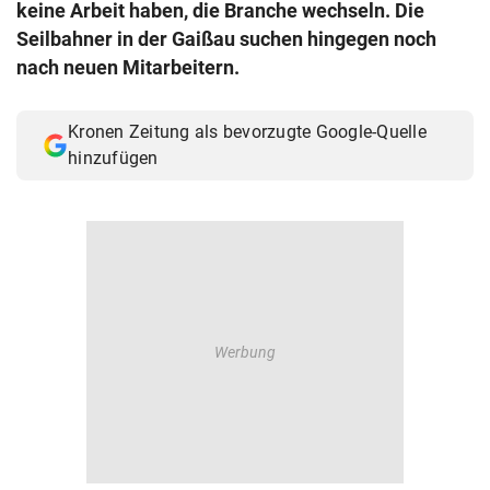
keine Arbeit haben, die Branche wechseln. Die
© Krone Multimedia GmbH & Co KG 2026
Seilbahner in der Gaißau suchen hingegen noch
Muthgasse 2, 1190 Wien
nach neuen Mitarbeitern.
Kronen Zeitung als bevorzugte Google-Quelle
hinzufügen