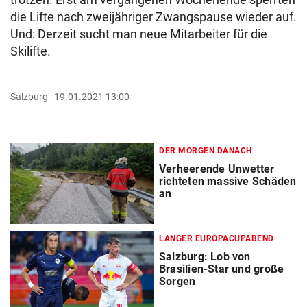
die Lifte nach zweijähriger Zwangspause wieder auf.
Und: Derzeit sucht man neue Mitarbeiter für die
Skilifte.
Salzburg
19.01.2021 13:00
DER MORGEN DANACH
Verheerende Unwetter
richteten massive Schäden
an
LANGER EUROPACUPABEND
Salzburg: Lob von
Brasilien-Star und große
Sorgen