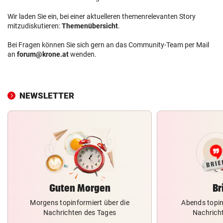
Wir laden Sie ein, bei einer aktuelleren themenrelevanten Story
mitzudiskutieren:
Themenübersicht
.
Bei Fragen können Sie sich gern an das Community-Team per Mail
an
forum@krone.at
wenden.
NEWSLETTER
Guten Morgen
Br
Morgens topinformiert über die
Abends topin
Nachrichten des Tages
Nachrich