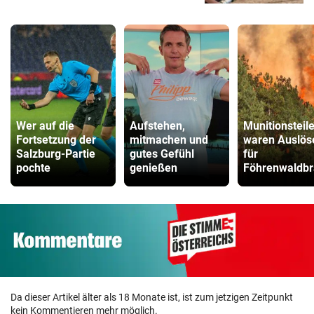
Wer auf die
Aufstehen,
Munitionsteil
Fortsetzung der
mitmachen und
waren Auslös
Salzburg-Partie
gutes Gefühl
für
pochte
genießen
Föhrenwaldb
Da dieser Artikel älter als 18 Monate ist, ist zum jetzigen Zeitpunkt
kein Kommentieren mehr möglich.