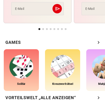
send
E-Mail
E-Mail
Abschicken
chevron_right
GAMES
Solitär
Kreuzworträtsel
Mahj
chevron_right
VORTEILSWELT „ALLE ANZEIGEN“