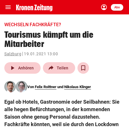
menu
account_circle
Navigation
Anmelden
Abo
close
Schließen
ein-/ausklappen
WECHSELN FACHKRÄFTE?
Abonnieren
Tourismus kämpft um die
Mitarbeiter
account_circle
arrow_right
Anmelden
Salzburg
19.01.2021 13:00
pin_drop
arrow_right
Bundesland auswäh
Wien
play_arrow
Anhören
Teilen
bookmark
Merkliste
Von
Felix Roittner
und
Nikolaus Klinger
Suchbegriff
search
Egal ob Hotels, Gastronomie oder Seilbahnen: Sie
eingeben
alle hegen Befürchtungen, in der kommenden
Saison ohne genug Personal dazustehen.
Fachkräfte könnten, weil sie durch den Lockdown