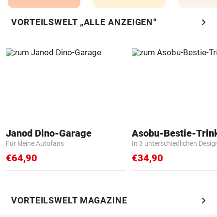
chevron_right
VORTEILSWELT „ALLE ANZEIGEN“
Janod Dino-Garage
Asobu-Bestie-Trin
Für kleine Autofans
In 3 unterschiedlichen Desig
€64,90
€34,90
chevron_right
VORTEILSWELT MAGAZINE