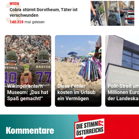
WIEN
Cobra stürmt Dorotheum, Täter ist
verschwunden
140.328
mal gelesen
Wikinger entern
Diese Fehler
Polit-Streit u
Museum: „Das hat
kosten im Urlaub
Millionen Euro
Spaß gemacht!“
ein Vermögen
der Landeska