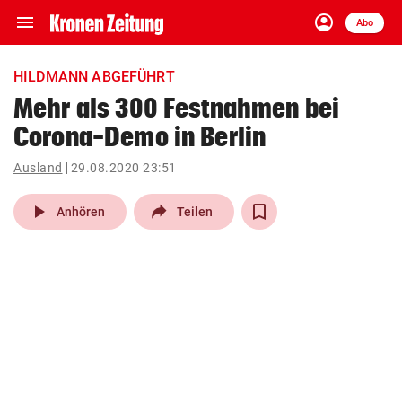
menu
account_circle
Navigation
Anmelden
Abo
close
Schließen
ein-/ausklappen
HILDMANN ABGEFÜHRT
Abonnieren
Mehr als 300 Festnahmen bei
Corona-Demo in Berlin
account_circle
arrow_right
Anmelden
Ausland
29.08.2020 23:51
pin_drop
arrow_right
Bundesland auswäh
Wien
play_arrow
Anhören
Teilen
bookmark
Merkliste
Suchbegriff
search
eingeben