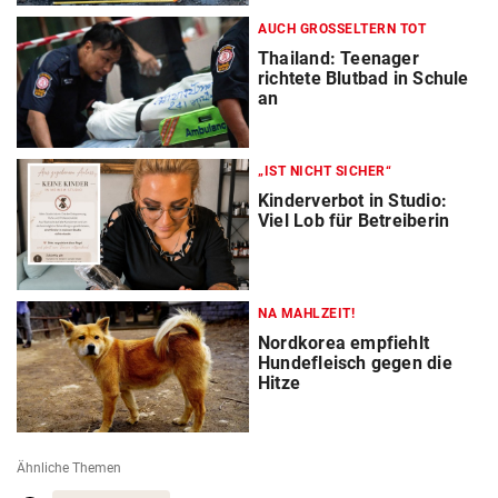
AUCH GROSSELTERN TOT
Thailand: Teenager
richtete Blutbad in Schule
an
„IST NICHT SICHER“
Kinderverbot in Studio:
Viel Lob für Betreiberin
NA MAHLZEIT!
Nordkorea empfiehlt
Hundefleisch gegen die
Hitze
Ähnliche Themen