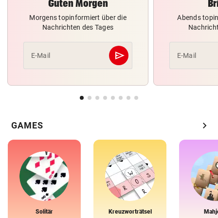
Guten Morgen
Br
Morgens topinformiert über die
Abends topin
Nachrichten des Tages
Nachrich
send
E-Mail
E-Mail
Abschicken
chevron_right
GAMES
Solitär
Kreuzworträtsel
Mahj