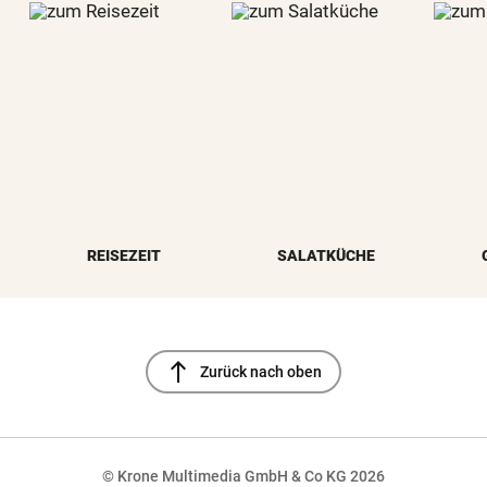
REISEZEIT
SALATKÜCHE
north
Zurück nach oben
© Krone Multimedia GmbH & Co KG 2026