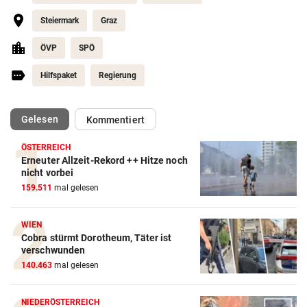
Steiermark
Graz
ÖVP
SPÖ
Hilfspaket
Regierung
(ausgewählt)
Gelesen
Kommentiert
ÖSTERREICH
Erneuter Allzeit-Rekord ++ Hitze noch
nicht vorbei
159.511
mal gelesen
WIEN
Cobra stürmt Dorotheum, Täter ist
verschwunden
140.463
mal gelesen
NIEDERÖSTERREICH