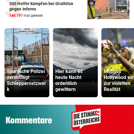
500 Helfer kämpfen bei Gluthitze
gegen Inferno
140.197
mal gelesen
Spanische Polizei
Hier kann es
Mutiges
zerschlägt
heute Nacht
Hollywood wi
Schleppernetzwer
ordentlich
zur violetten
k
gewittern
Realität