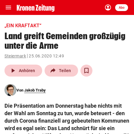
menu
account_circle
Navigation
Anmelden
Abo
close
Schließen
ein-/ausklappen
„EIN KRAFTAKT“
Abonnieren
Land greift Gemeinden großzügig
unter die Arme
account_circle
arrow_right
Anmelden
Steiermark
25.06.2020 12:49
pin_drop
arrow_right
Bundesland auswäh
Wien
play_arrow
Anhören
Teilen
bookmark
Merkliste
Von
Jakob Traby
Suchbegriff
search
Die Präsentation am Donnerstag habe nichts mit
eingeben
der Wahl am Sonntag zu tun, wurde beteuert - den
durch Corona finanziell arg gebeutelten Kommunen
wird es egal sein: Das Land schnürt für sie ein