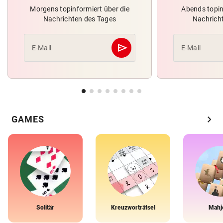
Morgens topinformiert über die
Abends topin
Nachrichten des Tages
Nachrich
send
E-Mail
E-Mail
Abschicken
chevron_right
GAMES
Solitär
Kreuzworträtsel
Mahj