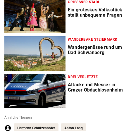
GRIESSNER STADL
Ein groteskes Volksstück
stellt unbequeme Fragen
WANDERBARE STEIERMARK
Wandergenüsse rund um
Bad Schwanberg
DREI VERLETZTE
Attacke mit Messer in
Grazer Obdachlosenheim
Ähnliche Themen
Hermann Schützenhöfer
Anton Lang