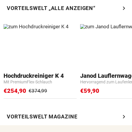
chevron_right
VORTEILSWELT „ALLE ANZEIGEN“
Hochdruckreiniger K 4
Janod Lauflernwa
Mit PremiumFlex-Schlauch
Hervorragend zum Laufenle
€254,90
€59,90
€374,99
chevron_right
VORTEILSWELT MAGAZINE