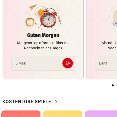
Guten Morgen
Morgens topinformiert über die
Abends t
Nachrichten des Tages
Nachr
send
E-Mail
E-Mail
Abschicken
chevron_right
KOSTENLOSE SPIELE