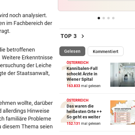
Vierjähriger Bub trieb leblos
Schwimmbecken
ird noch analysiert.
en im Fachbereich der
ÜBERNEHMEN ASIATEN?
vor 
ragt.
Wie es mit dem Kult-Würste
chevron_right
TOP 3
jetzt weitergeht
ie betroffenen
(ausgewählt)
Gelesen
Kommentiert
PROBLEME BEI CELTIC
vor 
. Weitere Erkenntnisse
Eine große „Glaubenskrise“ 
ÖSTERREICH
tersuchung der Leiche
Segen für den LASK
Kannibalen-Fall
agte der Staatsanwalt,
schockt Ärzte in
Wiener Spital
LEGIONELLEN-AUSBRUCH
vor 
163.833
mal gelesen
Fiese Keime fühlen sich in d
Hitze pudelwohl
ÖSTERREICH
ehmen wollte, darüber
Das waren die
 allerdings Hinweise
heißesten Orte ++
So geht es weiter
ch familiäre Probleme
152.131
mal gelesen
zu diesem Thema seien