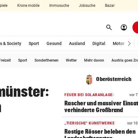
piele
Krone mobile
Immosuche
Jobsuche
Bazar
search
account_circle
Menü aufklappen
Suchen
s & Society
Sport
Gesund
Ausland
Digital
Motor
Wir
reizeit
Sport
Sonderthemen
Wetter
Mehr davon
Austria goes Zr
len
Oberösterreich
münster:
FEUER BEI SOLARANLAGE:
vor 
n
Rascher und massiver Einsa
verhinderte Großbrand
„TIERISCHE“ KUNSTWERKE
vor 1
Rostige Rösser beleben den