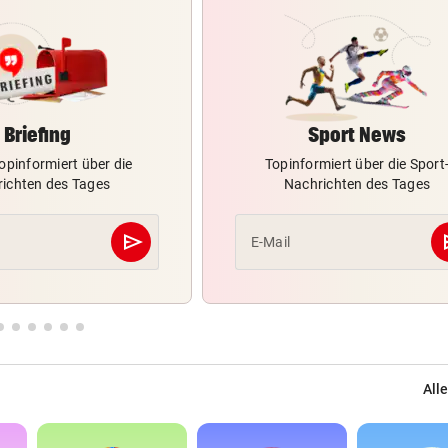
Briefing
Sport News
opinformiert über die
Topinformiert über die Sport
ichten des Tages
Nachrichten des Tages
send
s
E-Mail
Abschicken
Alle