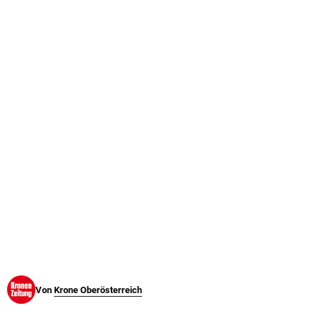
© Krone Multimedia GmbH & Co KG 2026
Muthgasse 2, 1190 Wien
Von
Krone Oberösterreich