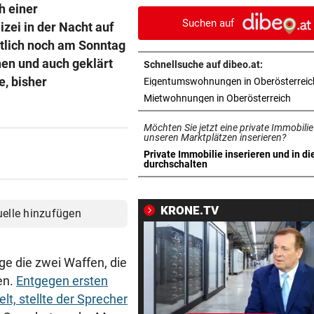
beladen werden
h einer
Suchen auf
zei in der Nacht auf
WASSERSTAND ZU NIEDRIG
vor 1
utlich noch am Sonntag
Voestalpine hat Güterverkeh
hen und auch geklärt
Schnellsuche auf dibeo.at:
Donau eingestellt
e, bisher
Eigentumswohnungen in Oberösterreic
in ne
Mietwohnungen in Oberösterreich
OFT WENIGER GESCHÄFT
vor 1
Wirte mit Hitze-Einbußen: „
Möchten Sie jetzt eine private Immobilie
liegen am See“
unseren Marktplätzen inserieren?
Private Immobilie inserieren und in di
in neuem Tab öffnen
durchschalten
NEUER TAXIVERMITTLER
vor 1
Was den Uber-Rivalen jetzt 
nach Linz bringt
KRONE.TV
uelle hinzufügen
SPRANG DANN IN POOL
vor 1
Mühlviertler zündete sich im
ge die zwei Waffen, die
Garten selbst an
en.
Entgegen ersten
t, stellte der Sprecher
WENIGER PRODUZIERT
vor 1