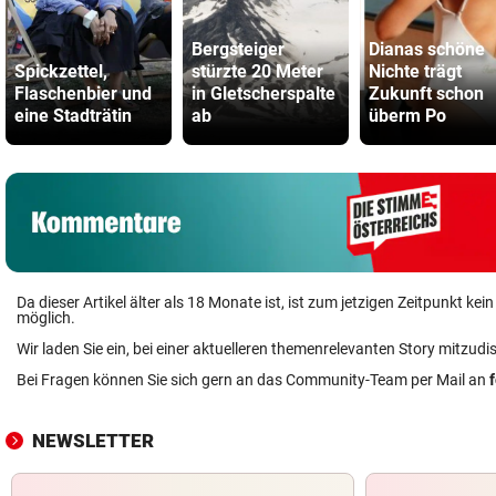
Bergsteiger
Dianas schöne
Spickzettel,
stürzte 20 Meter
Nichte trägt
Flaschenbier und
in Gletscherspalte
Zukunft schon
eine Stadträtin
ab
überm Po
Da dieser Artikel älter als 18 Monate ist, ist zum jetzigen Zeitpunkt k
möglich.
Wir laden Sie ein, bei einer aktuelleren themenrelevanten Story mitzudi
Bei Fragen können Sie sich gern an das Community-Team per Mail an
NEWSLETTER