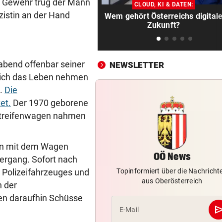
Kriselnde Lenzing: Weniger
 Gewehr trug der Mann
CLOUD, KI & DATEN:
Umsatz, mehr Gewinn
zistin an der Hand
Wem gehört Österreichs digital
Zukunft?
DÜRRE-FOLGEN:
vor 1
Tierische Opfer auf Höfen u
auch unter Wasser
bend offenbar seiner
NEWSLETTER
sich das Leben nehmen
HEER ENTSCHÄRFTE
vor 1
n.
Die
Granaten unter Boden von
et.
Der 1970 geborene
Gartenhütte gefunden
 Streifenwagen nahmen
AMT ABER VERSCHWIEGEN
vor 1
Bürgermeister sucht im
ann mit dem Wagen
Fernsehen Frau fürs Leben
OÖ News
ergang. Sofort nach
VERBOTE MISSACHTET
vor 
Topinformiert über die Nachricht
 Polizeifahrzeuges und
aus Oberösterreich
Badegäste am Verzweifeln – 
n der
Chefin griff durch
ben daraufhin Schüsse
se
E-Mail
LEBENSRETTUNG IM BAD
vor 