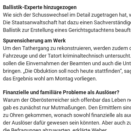
Ballistik-Experte hinzugezogen
Wie sich der Schusswechsel im Detail zugetragen hat, w
Die Staatsanwaltschaft hat dazu einen Sachverständig
Ballistik zur Erstellung eines Gerichtsgutachtens beauft
Spurensicherung am Werk
Um den Tathergang zu rekonstruieren, werden zudem d
Fahrzeuge und der Tatort kriminaltechnisch untersucht
sollen die Einvernahmen der Beamten und auch die Un
bringen. „Die Obduktion soll noch heute stattfinden“, s
das Ergebnis wohl am Montag vorliegen.
Finanzielle und familiäre Probleme als Auslöser?
Warum der Oberösterreicher sich offenbar das Leben n
gab es zunächst nur Mutmaßungen. Den Ermittlern sind
zu Ohren gekommen, wonach sowohl finanzielle als au
der Auslöser dafür gewesen sein könnten. Aber auch 
die Befragungen abzuwarten, erklärte Weber.