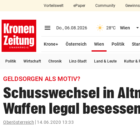
Vorteilswelt
ePaper
Community
Gewinns
close
Schließen
menu
Menü aufklappen
Do., 06.08.2026
28°C
Wien
Abonnieren
(ausgewählt)
Krone+
Österreich
Wien
Politik
Star
account_circle
arrow_right
Anmelden
Politik
Wirtschaft
Chronik
Linz-Stadt
Land & Leute
Kultur & F
pin_drop
arrow_right
Bundesland auswäh
Wien
GELDSORGEN ALS MOTIV?
bookmark
Merkliste
Schusswechsel in Alt
Waffen legal besesse
Suchbegriff
search
eingeben
Oberösterreich
14.06.2020 13:33