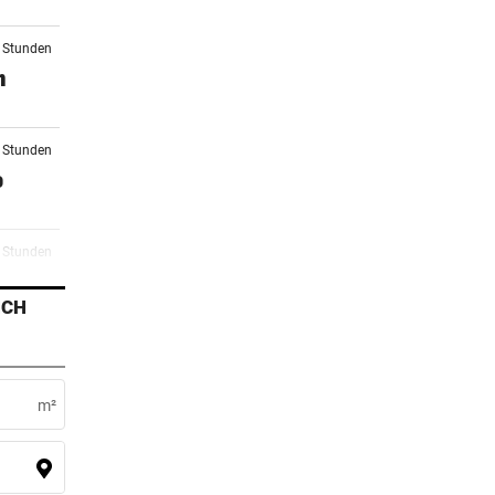
0 Stunden
n
1 Stunden
o
2 Stunden
r
ICH
3 Stunden
li
m²
4 Stunden
ll