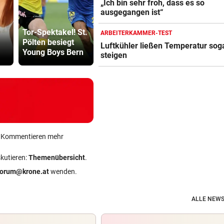
„Ich bin sehr froh, dass es so
ausgegangen ist“
KI-Datenhunger
500 Helfer
Tor-Spektakel! St.
lässt neue
kämpfen be
ARBEITERKAMMER-TEST
Pölten besiegt
(Server-)Farmen
Gluthitze g
Luftkühler ließen Temperatur sog
Young Boys Bern
wachsen
Inferno
steigen
ein Kommentieren mehr
skutieren:
Themenübersicht
.
forum@krone.at
wenden.
ALLE NEWS