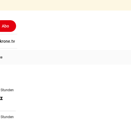
Abo
tschaft
krone.tv
Wissen
Gericht
Kolumnen
Freizeit
Reise
Ti
ce
7 Stunden
tz
0 Stunden