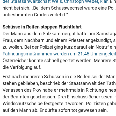
der Staatsanwaltschaft Wels, Christoph Weber, klar.
Ein
nicht bei sich. „Bei dem Schusswechsel wurde eine Poli
unbestimmten Grades verletzt.“
Schüsse in Reifen stoppen Fluchtfahrt
Der Mann aus dem Salzkammergut hatte am Samstaga
Frau, dem Nachbarn und einem Priester angekündigt, 
zu wollen. Bei der Polizei ging kurz darauf ein Notruf ei
Fahndungsmaßnahmen wurden um 21.45 Uhr eingeleit
Österreicher konnte schnell geortet werden. Mehrere
die Verfolgung auf.
Erst nach mehreren Schüssen in die Reifen sei der M
stehen geblieben, beschrieb der Staatsanwalt den Tath
Verlassen des Pkw habe er mehrmals in Richtung eines
der Beamten geschossen. Drei Einschusslöcher seien i
Windschutzscheibe festgestellt worden. Polizisten ga
auf den Mann ab. Er dürfte sofort tot gewesen sein.