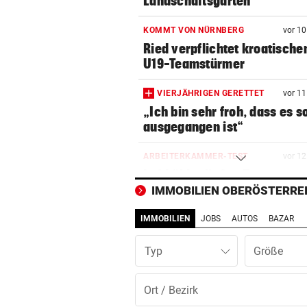
Landschaftsgarten
KOMMT VON NÜRNBERG
vor 1
Ried verpflichtet kroatische
U19-Teamstürmer
VIERJÄHRIGEN GERETTET
vor 1
„Ich bin sehr froh, dass es s
ausgegangen ist“
ARBEITERKAMMER-TEST
vor 1
Luftkühler ließen Temperatu
sogar noch steigen
IMMOBILIEN OBERÖSTERRE
IMMOBILIEN
JOBS
AUTOS
BAZAR
16-JÄHRIGER ATTACKIERT
vor 1
Mordversuch vor Heim: „Mog
Typ
hatte Riesenglück“
WEGEN NIEDRIGWASSER
vor 1
Güterschiffe können nicht vo