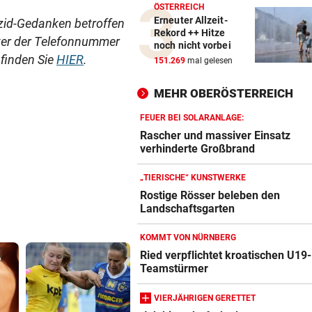
ÖSTERREICH
Erneuter Allzeit-
zid-Gedanken betroffen
Rekord ++ Hitze
nter der Telefonnummer
noch nicht vorbei
finden Sie
HIER
.
151.269
mal gelesen
MEHR OBERÖSTERREICH
FEUER BEI SOLARANLAGE:
Rascher und massiver Einsatz
verhinderte Großbrand
„TIERISCHE“ KUNSTWERKE
Rostige Rösser beleben den
Landschaftsgarten
KOMMT VON NÜRNBERG
Ried verpflichtet kroatischen U19-
Teamstürmer
VIERJÄHRIGEN GERETTET