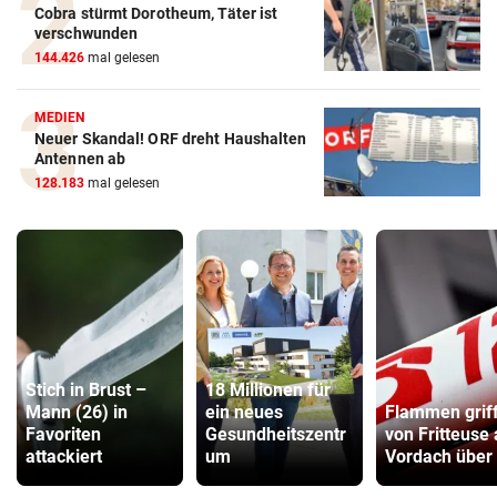
Cobra stürmt Dorotheum, Täter ist
verschwunden
144.426
mal gelesen
MEDIEN
Neuer Skandal! ORF dreht Haushalten
Antennen ab
128.183
mal gelesen
Stich in Brust –
18 Millionen für
Mann (26) in
ein neues
Flammen grif
Favoriten
Gesundheitszentr
von Fritteuse 
attackiert
um
Vordach über