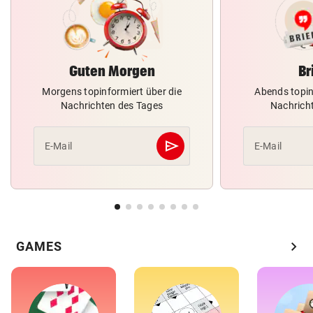
Guten Morgen
Br
Morgens topinformiert über die
Abends topin
Nachrichten des Tages
Nachrich
send
E-Mail
E-Mail
Abschicken
chevron_right
GAMES