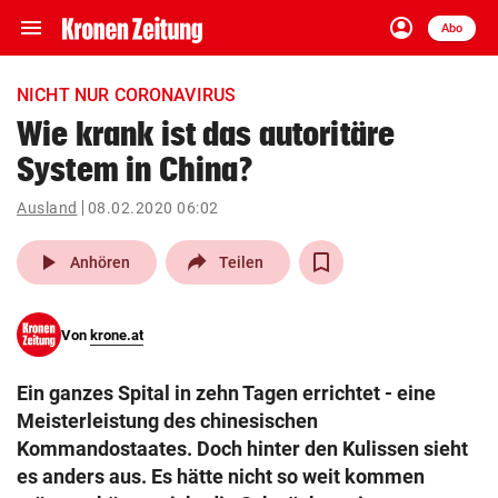
menu
account_circle
Navigation
Anmelden
Abo
close
Schließen
ein-/ausklappen
NICHT NUR CORONAVIRUS
Abonnieren
Wie krank ist das autoritäre
System in China?
account_circle
arrow_right
Anmelden
Ausland
08.02.2020 06:02
pin_drop
arrow_right
Bundesland auswäh
Wien
play_arrow
Anhören
Teilen
bookmark
Merkliste
Von
krone.at
Suchbegriff
search
Ein ganzes Spital in zehn Tagen errichtet - eine
eingeben
Meisterleistung des chinesischen
Kommandostaates. Doch hinter den Kulissen sieht
es anders aus. Es hätte nicht so weit kommen