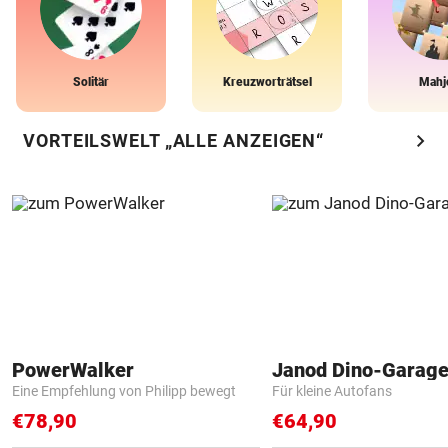
Solitär
Kreuzworträtsel
Mahj
chevron_right
VORTEILSWELT „ALLE ANZEIGEN“
PowerWalker
Janod Dino-Garag
Eine Empfehlung von Philipp bewegt
Für kleine Autofans
€78,90
€64,90