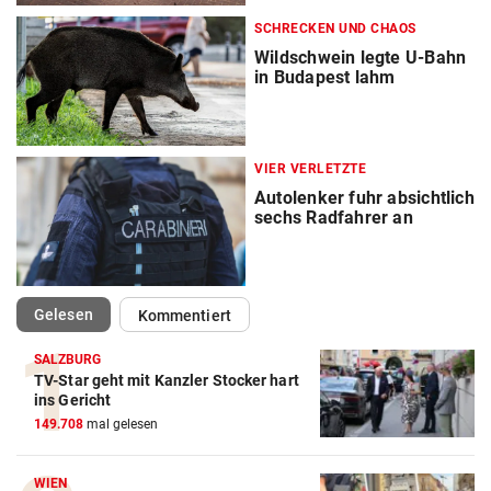
SCHRECKEN UND CHAOS
Wildschwein legte U-Bahn
in Budapest lahm
VIER VERLETZTE
Autolenker fuhr absichtlich
sechs Radfahrer an
(ausgewählt)
Gelesen
Kommentiert
SALZBURG
TV-Star geht mit Kanzler Stocker hart
ins Gericht
149.708
mal gelesen
WIEN