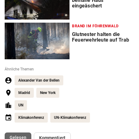
beinahe Haus
eingeäschert
BRAND IM FÖHRENWALD
Glutnester halten die
Feuerwehrleute auf Trab
Ähnliche Themen
Alexander Van der Bellen
Madrid
New York
UN
Klimakonferenz
UN-Klimakonferenz
(ausgewählt)
Gelesen
Kommentiert