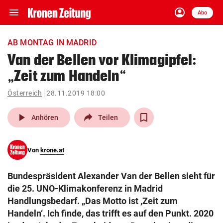
menu
account_circle
Navigation
Anmelden
Abo
close
Schließen
ein-/ausklappen
AB MONTAG IN MADRID
Abonnieren
Van der Bellen vor Klimagipfel:
„Zeit zum Handeln“
account_circle
arrow_right
Anmelden
Österreich
28.11.2019 18:00
pin_drop
arrow_right
Bundesland auswäh
Wien
play_arrow
Anhören
Teilen
bookmark
Merkliste
Von
krone.at
Suchbegriff
search
Bundespräsident Alexander Van der Bellen sieht für
eingeben
die 25. UNO-Klimakonferenz in Madrid
Handlungsbedarf. „Das Motto ist ,Zeit zum
Handeln‘. Ich finde, das trifft es auf den Punkt. 2020