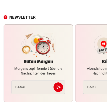
NEWSLETTER
Guten Morgen
Br
Morgens topinformiert über die
Abends topin
Nachrichten des Tages
Nachrich
send
E-Mail
E-Mail
Abschicken