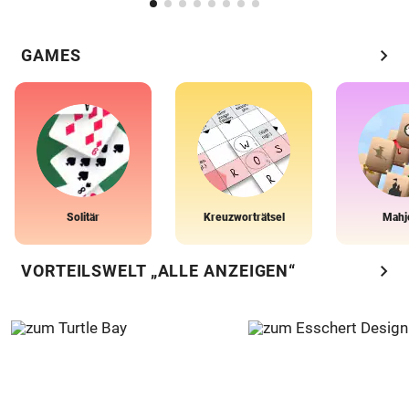
chevron_right
GAMES
Solitär
Kreuzworträtsel
Mahj
chevron_right
VORTEILSWELT „ALLE ANZEIGEN“