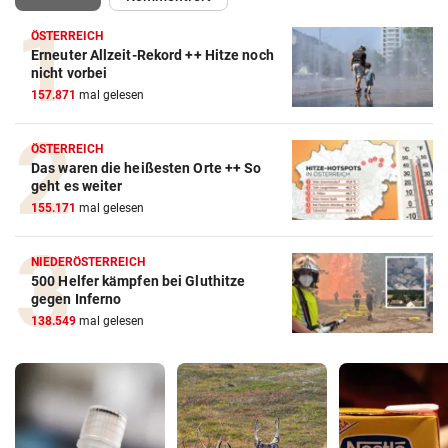
ÖSTERREICH
Erneuter Allzeit-Rekord ++ Hitze noch
nicht vorbei
157.871
mal gelesen
ÖSTERREICH
Das waren die heißesten Orte ++ So
geht es weiter
155.171
mal gelesen
NIEDERÖSTERREICH
500 Helfer kämpfen bei Gluthitze
gegen Inferno
138.549
mal gelesen