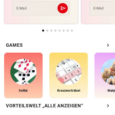
send
E-Mail
E-Mail
Abschicken
chevron_right
GAMES
Solitär
Kreuzworträtsel
Mahj
chevron_right
VORTEILSWELT „ALLE ANZEIGEN“