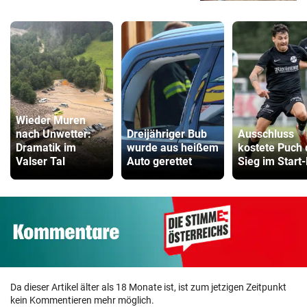
Wieder Muren
nach Unwetter:
Dreijähriger Bub
Ausschluss
Dramatik im
wurde aus heißem
kostete Puch
Valser Tal
Auto gerettet
Sieg im Start-
Da dieser Artikel älter als 18 Monate ist, ist zum jetzigen Zeitpunkt
kein Kommentieren mehr möglich.