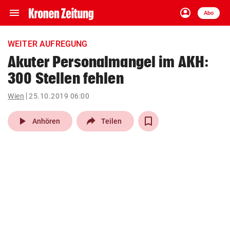
menu
account_circle
Navigation
Anmelden
Abo
close
Schließen
ein-/ausklappen
WEITER AUFREGUNG
Abonnieren
Akuter Personalmangel im AKH:
300 Stellen fehlen
account_circle
arrow_right
Anmelden
Wien
25.10.2019 06:00
pin_drop
arrow_right
Bundesland auswäh
Wien
play_arrow
Anhören
Teilen
bookmark
Merkliste
Suchbegriff
search
eingeben