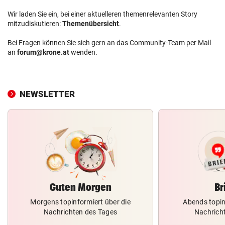
Wir laden Sie ein, bei einer aktuelleren themenrelevanten Story
mitzudiskutieren:
Themenübersicht
.
Bei Fragen können Sie sich gern an das Community-Team per Mail
an
forum@krone.at
wenden.
NEWSLETTER
Guten Morgen
Br
Morgens topinformiert über die
Abends topin
Nachrichten des Tages
Nachrich