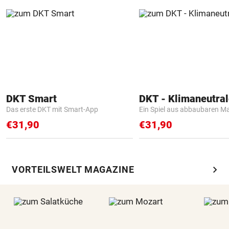
DKT Smart
Das erste DKT mit Smart-App
Ein Spiel aus abbaubaren Ma
€31,90
€31,90
chevron_right
VORTEILSWELT MAGAZINE