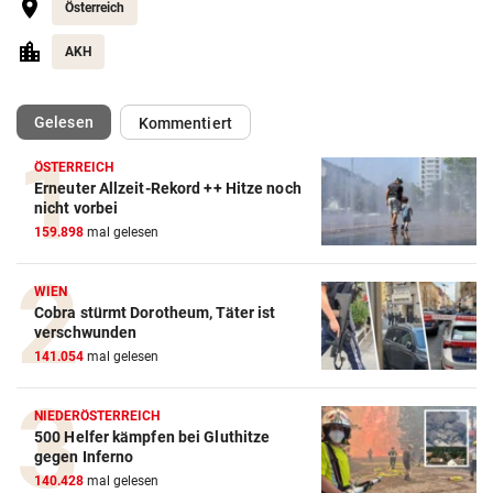
Österreich
AKH
(ausgewählt)
Gelesen
Kommentiert
ÖSTERREICH
Erneuter Allzeit-Rekord ++ Hitze noch
nicht vorbei
159.898
mal gelesen
WIEN
Cobra stürmt Dorotheum, Täter ist
verschwunden
141.054
mal gelesen
NIEDERÖSTERREICH
500 Helfer kämpfen bei Gluthitze
gegen Inferno
140.428
mal gelesen