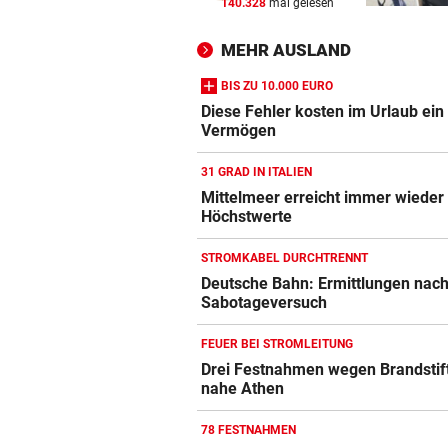
140.328
mal gelesen
OBJEKTIVE BEWERTUNGEN?
vor 
Polit-Streit um Millionen Eur
MEHR AUSLAND
der Landeskassa
BIS ZU 10.000 EURO
AUSTRIA WIEN
vor 
Diese Fehler kosten im Urlaub ein
Mutiges Hollywood wird zur
Vermögen
violetten Realität
31 GRAD IN ITALIEN
SCHONUNG ANGESAGT
vor 
Mittelmeer erreicht immer wieder
Höchstwerte
Operation bei ÖSV-Skistar
erfolgreich verlaufen!
STROMKABEL DURCHTRENNT
Deutsche Bahn: Ermittlungen nac
Sabotageversuch
FEUER BEI STROMLEITUNG
Drei Festnahmen wegen Brandstif
Bekiffter 16-
nahe Athen
ger
Jähriger mit
Nervenstarker
ÖBB-Odyss
en
getuntem Moped
Schwärzler zieht
„Haben un
78 FESTNAHMEN
erwischt
ins Halbfinale ein
sterben las