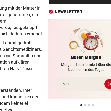
Rapids System? „Lassen de
ng mit der Mutter in
Jungs alle Freiheiten!“
NEWSLETTER
ürtel genommen, ein
SZENE SETZT SICH FEST
vor ein
dem
Drogenhandel explodiert im
urde, festgeknüpft.
Wiener Bezirk Mariahilf
 sich dadurch erhängt.
it damit gedroht
KEIN ANTI-IRAN-PAKT
vor ein
Diese drei Länder schlossen
es Gerichtsmediziners,
Militär-Bündnis
nach sie Samantha und
Guten Morgen
ation aufklären
Morgens topinformiert über die
TOUR DE FRANCE – DAMEN
vor ein
hren Hals "Gassi
Nachrichten des Tages
Polin Niewiadoma triumphie
Mont Ventoux
se
E-Mail
BIS ZU 10.000 EURO
vor 
verstanden. Ihrer
Diese Fehler kosten im Urlau
, und könne sich der
Vermögen
udem keinerlei
er etwa
VIERER-TURNIER STARTET
vor 