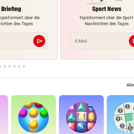
Briefing
Sport News
opinformiert über die
Topinformiert über die Sport
ichten des Tages
Nachrichten des Tages
send
s
E-Mail
Abschicken
Alle