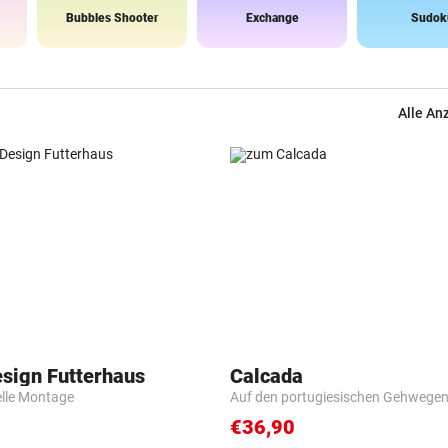
Bubbles Shooter
Exchange
Sudok
Alle An
esign Futterhaus
Calcada
elle Montage
Auf den portugiesischen Gehwege
€36,90