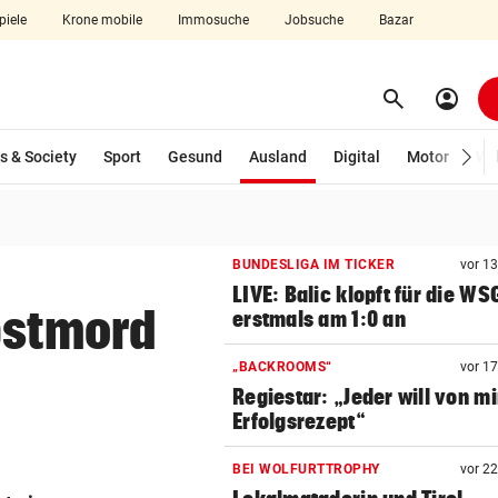
piele
Krone mobile
Immosuche
Jobsuche
Bazar
search
account_circle
Menü aufklappen
Suchen
(ausgewählt)
s & Society
Sport
Gesund
Ausland
Digital
Motor
Wir
len
BUNDESLIGA IM TICKER
vor 1
LIVE: Balic klopft für die WS
bstmord
erstmals am 1:0 an
„BACKROOMS“
vor 1
Regiestar: „Jeder will von mi
Erfolgsrezept“
BEI WOLFURTTROPHY
vor 2