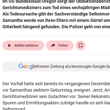
Im US-Bundesstaat Oregon sorgt der Obduktionsberich
© Krone Multimedia GmbH & Co KG 2026
Gerichtsmediziners zum Tod eines sechsjährigen Mäd
Muthgasse 2, 1190 Wien
Als Todesursache gibt der Sachverständige Selbstmord
Samantha wurde von ihren Eltern mit einem Gürtel um
Gitterbett hängend gefunden. Die Polizei geht von ein
play_arrow
Artikel anhören
Teilen
Kronen Zeitung als bevorzugte Google-Q
Der Vorfall hatte sich bereits im vergangenen Dezembe
vor Samanthas siebtem Geburtstag, ereignet. Jetzt, Anf
Gerichtsmediziner sein Gutachten vor. Seiner Rekonstr
Spuren und Ermittlungsakten zufolge handle es sich kl
Selbstmord.