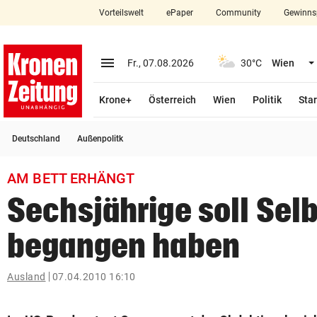
Vorteilswelt
ePaper
Community
Gewinns
close
Schließen
menu
Menü aufklappen
Fr., 07.08.2026
30°C
Wien
Abonnieren
Krone+
Österreich
Wien
Politik
Star
account_circle
arrow_right
Anmelden
Deutschland
Außenpolitk
pin_drop
arrow_right
Bundesland auswäh
Wien
AM BETT ERHÄNGT
bookmark
Merkliste
Sechsjährige soll Sel
begangen haben
Suchbegriff
search
eingeben
Ausland
07.04.2010 16:10