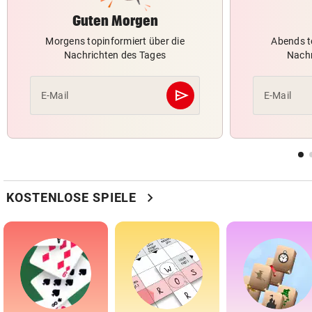
Guten Morgen
Morgens topinformiert über die
Abends t
Nachrichten des Tages
Nachr
send
E-Mail
E-Mail
Abschicken
chevron_right
KOSTENLOSE SPIELE