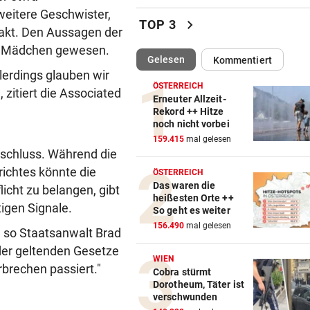
eitere Geschwister,
Austria und SKN hoffen auf E
chevron_right
TOP 3
takt. Den Aussagen der
ins CL-Playoff
hes Mädchen gewesen.
(ausgewählt)
Gelesen
Kommentiert
PERSONALMANGEL
vor 
llerdings glauben wir
Vorarlbergs Polizei braucht j
ÖSTERREICH
zitiert die Associated
Hilfe von außen
Erneuter Allzeit-
Rekord ++ Hitze
noch nicht vorbei
WK-LEITER RAUSGEWORFEN
vor 
159.415
mal gelesen
Aussagen von Thaler sorgen
erschluss. Während die
Gericht für Staunen
richtes könnte die
ÖSTERREICH
Das waren die
icht zu belangen, gibt
BEQUEM NACH VENEDIG?
vor 
heißesten Orte ++
tigen Signale.
ÖBB-Odyssee: „Haben uns 
So geht es weiter
sterben lassen“
156.490
mal gelesen
l", so Staatsanwalt Brad
der geltenden Gesetze
VERHEERENDE UNWETTER
vor 
WIEN
rbrechen passiert."
Der Tag danach: „Es sieht au
Cobra stürmt
Dorotheum, Täter ist
am Schlachtfeld“
verschwunden