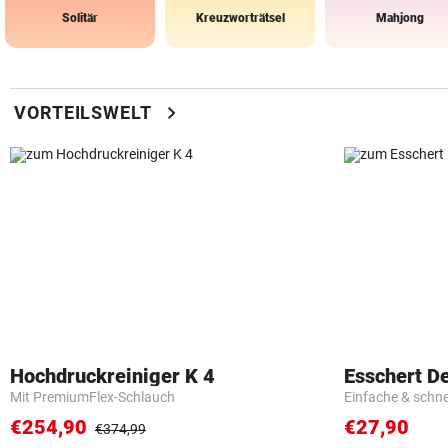
Solitär
Kreuzworträtsel
Mahjong
chevron_right
VORTEILSWELT
Hochdruckreiniger K 4
Esschert D
Mit PremiumFlex-Schlauch
Einfache & schn
€254,90
€27,90
€374,99