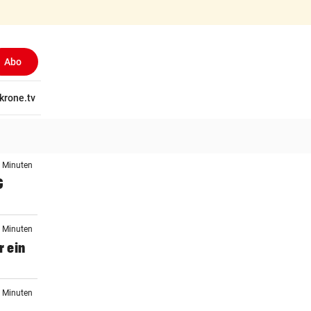
Abo
tschaft
krone.tv
Wissen
Gericht
Kolumnen
Freizeit
Reise
Ti
3 Minuten
G
7 Minuten
r ein
2 Minuten