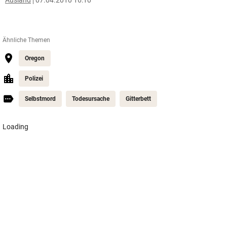
Ausland
07.04.2010 16:10
Ähnliche Themen
Oregon
Polizei
Selbstmord
Todesursache
Gitterbett
Hass auf
Homosexuelle ++
Nächstes Gewitter
Pkw mit Anhän
Aggro-Affe
legte zehn Obusse
streift Lastwag
eingefangen
erneut lahm
auf Autobahn