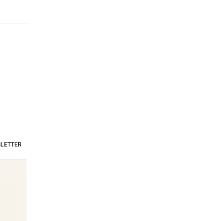
LETTER
Stars & Society News