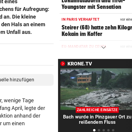
Lokalmatadorin und Tirol-
t eines
Youngster mit Sensation
chens für Aufregung:
 an. Die kleine
IN PARIS VERHAFTET
vor ein
 den Hals an einem
Steirer (68) hatte zehn Kilo
em Unfall aus.
Kokain im Koffer
EU-MANDATAR ZU CEUTA
vor ein
„Etwas wie 2015 wird Europa
mehr passieren!“
KRONE.TV
WETTER IN ÖSTERREICH
vor ein
uelle hinzufügen
Hier kann es heute Nacht
ordentlich gewittern
r, wenige Tage
RED BULL SALZBURG/WAC
vor ein
ang April, legte der
Verhounig mit Klausel, Verhä
ZAHLREICHE EINSÄTZE
am Prüfstand
uktion anhand der
Bach wurde in Pinzgauer Ort zu
reißendem Fluss
ar um einen
VARIABLE OFFENSIVE
vor ein