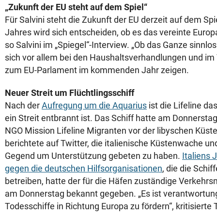
„Zukunft der EU steht auf dem Spiel“
Für Salvini steht die Zukunft der EU derzeit auf dem Spi
Jahres wird sich entscheiden, ob es das vereinte Europa
so Salvini im „Spiegel“-Interview. „Ob das Ganze sinnlo
sich vor allem bei den Haushaltsverhandlungen und im
zum EU-Parlament im kommenden Jahr zeigen.
Neuer Streit um Flüchtlingsschiff
Nach der
Aufregung um die Aquarius
ist die Lifeline d
ein Streit entbrannt ist. Das Schiff hatte am Donnerst
NGO Mission Lifeline Migranten vor der libyschen Küste
berichtete auf Twitter, die italienische Küstenwache und
Gegend um Unterstützung gebeten zu haben.
Italiens 
gegen die deutschen Hilfsorganisationen
, die die Schi
betreiben, hatte der für die Häfen zuständige Verkehrsm
am Donnerstag bekannt gegeben. „Es ist verantwortungs
Todesschiffe in Richtung Europa zu fördern“, kritisierte T