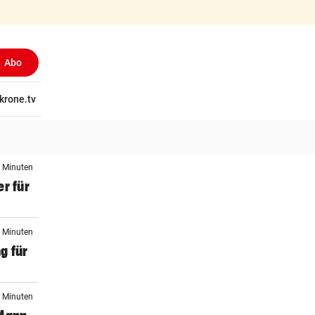
Abo
tschaft
krone.tv
Wissen
Gericht
Kolumnen
Freizeit
Reise
Ti
0 Minuten
r für
5 Minuten
g für
0 Minuten