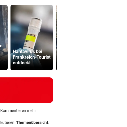
en
Hitzewille:
Hantavirus bei
Nächstes
Kampfsport
Frankreich-Tourist
Sommerskigebiet
lockt jung
entdeckt
schließt
in tödliche 
ein Kommentieren mehr
skutieren:
Themenübersicht
.