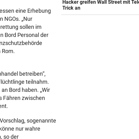
Hacker greifen Wall Street mit Tel
Trick an
dessen eine Erhebung
en NGOs. „Nur
ettung sollen im
n Bord Personal der
renzschutzbehörde
n Rom.
handel betreiben“,
lüchtlinge teilnahm.
l an Bord haben. „Wir
ls Fähren zwischen
ent.
 Vorschlag, sogenannte
 könne nur wahre
, so der