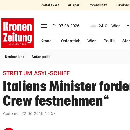
Vorteilswelt
ePaper
Community
Gewinns
close
Schließen
menu
Menü aufklappen
Fr., 07.08.2026
24°C
Wien
Abonnieren
Krone+
Österreich
Wien
Politik
Star
account_circle
arrow_right
Anmelden
Deutschland
Außenpolitk
pin_drop
arrow_right
Bundesland auswäh
Wien
STREIT UM ASYL-SCHIFF
bookmark
Merkliste
Italiens Minister ford
Crew festnehmen“
Suchbegriff
search
eingeben
Ausland
22.06.2018 16:57