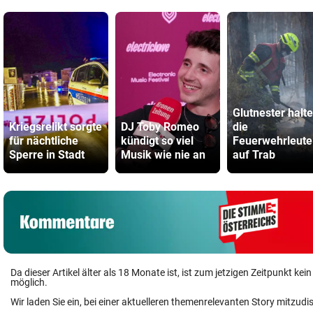
Glutnester halt
Kriegsrelikt sorgte
DJ Toby Romeo
die
für nächtliche
kündigt so viel
Feuerwehrleute
Sperre in Stadt
Musik wie nie an
auf Trab
Da dieser Artikel älter als 18 Monate ist, ist zum jetzigen Zeitpunkt k
möglich.
Wir laden Sie ein, bei einer aktuelleren themenrelevanten Story mitzudi