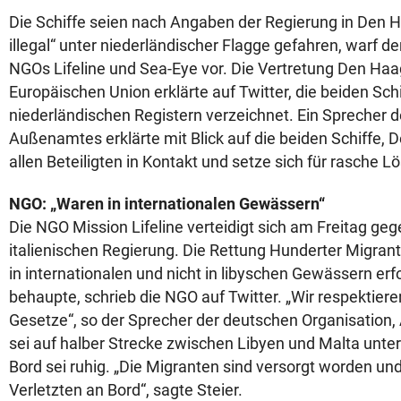
Die Schiffe seien nach Angaben der Regierung in Den Ha
illegal“ unter niederländischer Flagge gefahren, warf d
NGOs Lifeline und Sea-Eye vor. Die Vertretung Den Haa
Europäischen Union erklärte auf Twitter, die beiden Schi
niederländischen Registern verzeichnet. Ein Sprecher 
Außenamtes erklärte mit Blick auf die beiden Schiffe, 
allen Beteiligten in Kontakt und setze sich für rasche L
NGO: „Waren in internationalen Gewässern“
Die NGO Mission Lifeline verteidigt sich am Freitag geg
italienischen Regierung. Die Rettung Hunderter Migra
in internationalen und nicht in libyschen Gewässern erfol
behaupte, schrieb die NGO auf Twitter. „Wir respektiere
Gesetze“, so der Sprecher der deutschen Organisation, A
sei auf halber Strecke zwischen Libyen und Malta unte
Bord sei ruhig. „Die Migranten sind versorgt worden un
Verletzten an Bord“, sagte Steier.