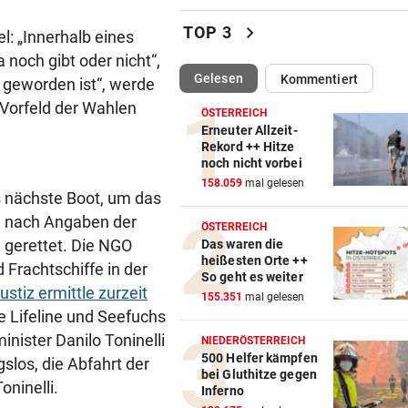
Schüsse an Schule in Thaila
chevron_right
TOP 3
el: „Innerhalb eines
Mehrere Todesopfer
 noch gibt oder nicht“,
(ausgewählt)
Gelesen
Kommentiert
s geworden ist“, werde
RÄTSELHAFTER FALL
vor 
Hantavirus bei Frankreich-T
 Vorfeld der Wahlen
ÖSTERREICH
entdeckt
Erneuter Allzeit-
Rekord ++ Hitze
noch nicht vorbei
DER SCHNEE GEHT AUS
vor 
158.059
mal gelesen
Hitzewelle: Nächstes
as nächste Boot, um das
Sommerskigebiet schließt
ag nach Angaben der
ÖSTERREICH
 gerettet. Die NGO
Das waren die
VON HOF VERSCHWUNDEN
vor 
heißesten Orte ++
 Frachtschiffe in der
Vermisstes Kätzchen-Quartet
So geht es weiter
Justiz ermittle zurzeit
wieder vereint
155.351
mal gelesen
ffe Lifeline und Seefuchs
KLIMA UND KRAFTWERK
vor 
inister Danilo Toninelli
NIEDERÖSTERREICH
Zu wenig Wasser: Kanu-Pion
500 Helfer kämpfen
los, die Abfahrt der
bei Gluthitze gegen
erhebt Vorwürfe
oninelli.
Inferno