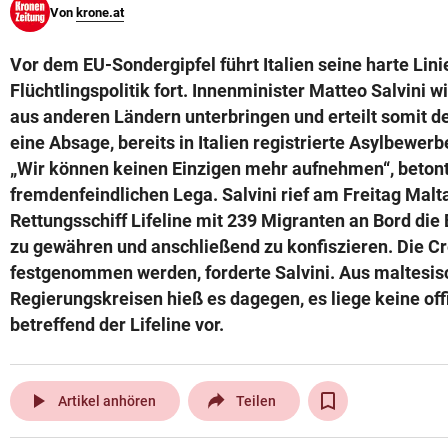
Von
krone.at
© Krone Multimedia GmbH & Co KG 2026
Muthgasse 2, 1190 Wien
Vor dem EU-Sondergipfel führt Italien seine harte Linie
Flüchtlingspolitik fort. Innenminister Matteo Salvini wi
aus anderen Ländern unterbringen und erteilt somit 
eine Absage, bereits in Italien registrierte Asylbewe
„Wir können keinen Einzigen mehr aufnehmen“, betont
fremdenfeindlichen Lega. Salvini rief am Freitag Mal
Rettungsschiff Lifeline mit 239 Migranten an Bord die E
zu gewähren und anschließend zu konfiszieren. Die Cr
festgenommen werden, forderte Salvini. Aus maltesi
Regierungskreisen hieß es dagegen, es liege keine off
betreffend der Lifeline vor.
play_arrow
Artikel anhören
Teilen