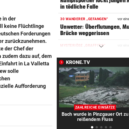
Kampfsportler lockt jungen
in tödliche Falle
 in der
30 WANDERER „GEFANGEN“
vor ein
ll keine Flüchtlinge
Unwetter: Überflutungen, Mu
Brücke weggerissen
deutschen Forderungen
rber zurückzunehmen.
MYSTERIÖSE „GRAFFITIS“
vor ein
e der Chef der
Zugezogener Linksextremer 
ta zudem dazu auf, dem
Schmierfink entlarvt
KRONE.TV
infahrt in La Valletta
ew solle
BLÜHENDES GESCHÄFT
vor ein
schen
Immer mehr Trafikanten für
izielle Aufforderung
„Gras“-Legalisierung
NACH REGENPAUSE
vor ein
Wer auf die Fortsetzung der
ZAHLREICHE EINSÄTZE
Salzburg-Partie pochte
Bach wurde in Pinzgauer Ort zu
reißendem Fluss
NACH ASSAD-STURZ
vor ein