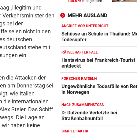
138.675
mal gelesen
STRAFTÄTER RASTETE AUS
vor 
ag „illegitim und
Bei Abschiebeversuch mit H
er Verkehrsminister den
MEHR AUSLAND
Ansteckung gedroht
gs bei der
ANGRIFF VOR UNTERRICHT
ffe seien nicht in den
GAK-TRAINER BRENNT:
vor 
Schüsse an Schule in Thailand: M
des deutschen
„Wir wollen unsere Heimseri
Todesopfer
ausbauen, egal wie!“
Deutschland stehe mit
RÄTSELHAFTER FALL
ösungen ein.
„NIX DAMIT ZU TUN“
vor 
Hantavirus bei Frankreich-Tourist
entdeckt
Tiroler WK-Chefin wegen
Kündigung vor Gericht
en die Attacken der
FORSCHER RÄTSELN
nten am Donnerstag sei
Ungewöhnliche Todesfälle von Re
in Norwegen
gt, wie Italien
n die internationalen
NACH ZUSAMMENSTOSS
lex Steier. Das Schiff
D: Dutzende Verletzte bei
rwegs. Die Lage an
Straßenbahnunfall
d wir haben keine
SIMPLE TAKTIK