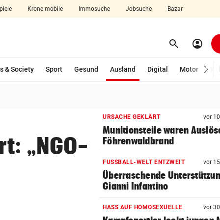
piele
Krone mobile
Immosuche
Jobsuche
Bazar
search
account_circle
Menü aufklappen
Suchen
(ausgewählt)
s & Society
Sport
Gesund
Ausland
Digital
Motor
Wir
len
URSACHE GEKLÄRT
vor 1
Munitionsteile waren Auslöse
ert: „NGO-
Föhrenwaldbrand
FUSSBALL-WELT ENTZWEIT
vor 1
Überraschende Unterstützun
Gianni Infantino
HASS AUF HOMOSEXUELLE
vor 3