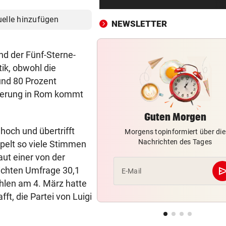
Syrer bekommen in Österrei
nun seltener Asyl
uelle hinzufügen
NEWSLETTER
RIVALE GEHT LEER AUS
vor ein
Hammer-Wechsel bestätigt: 
nd der Fünf-Sterne-
will zu Barcelona!“
ik, obwohl die
und 80 Prozent
OFFENE WORTE ÜBER SOHN
vor ein
gierung in Rom kommt
Arabella Kiesbauer: „Wir lie
wir hassen uns“
Guten Morgen
hoch und übertrifft
Morgens topinformiert über die
GROSSEINSATZ NACH FUND
vor ein
Nachrichten des Tages
pelt so viele Stimmen
Salzburg: Granate sorgte für
nächtliche Sperre
ut einer von der
se
lichten Umfrage 30,1
E-Mail
„IST KEINE ARBEIT“
vor ein
hlen am 4. März hatte
Kanzler empört mit Sager üb
ft, die Partei von Luigi
Kinderbetreuung
ANGRIFF VOR UNTERRICHT
vor 