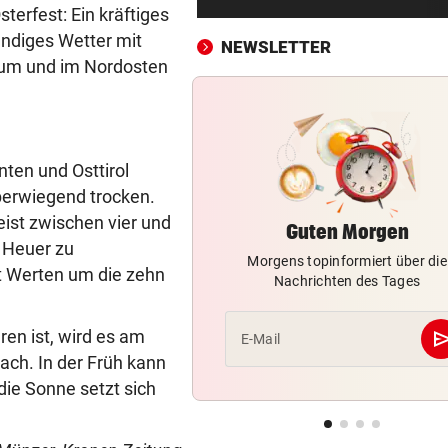
Salzburgs Gemeinden trock
erfest: Ein kräftiges
immer weiter aus
ändiges Wetter mit
NEWSLETTER
um und im Nordosten
„KRONE“-KOLUMNE
vor ein
Vertrauen erreicht, was Mac
niemals vermag
nten und Osttirol
IM ALL SEIT 2025
vor ein
überwiegend trocken.
„Falcon 9“-Schrottteil auf 
Mond eingeschlagen
ist zwischen vier und
Guten Morgen
: Heuer zu
Morgens topinformiert über die
SORGE IM WELTCUP-TROSS
vor ein
t Werten um die zehn
Nachrichten des Tages
„Das Skifahren am Gletscher
bald aufhören!“
se
en ist, wird es am
E-Mail
RAPID IM EUROPACUP
vor ein
ach. In der Früh kann
„Wir kämpfen für Österreich
ie Sonne setzt sich
sonst sinkt Niveau!“
SUCHAKTION IM BODENSEE
vor ein