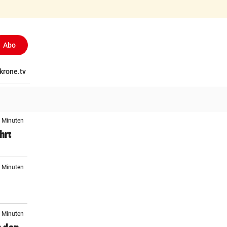
Abo
tschaft
krone.tv
Wissen
Gericht
Kolumnen
Freizeit
Reise
Ti
7 Minuten
hrt
6 Minuten
0 Minuten