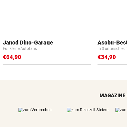
Janod Dino-Garage
Asobu-Best
Für kleine Autofans
In 3 unterschied
€64,90
€34,90
MAGAZINE 