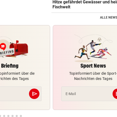
Hitze gefährdet Gewässer und he
Fischwelt
ALLE NEWS
Briefing
Sport News
opinformiert über die
Topinformiert über die Sport
ichten des Tages
Nachrichten des Tages
send
s
E-Mail
Abschicken