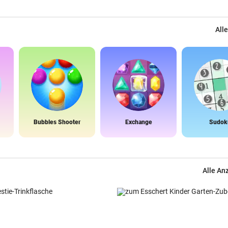
Alle
Bubbles Shooter
Exchange
Sudok
Alle An