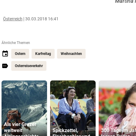
Martina 
Österreich
30.03.2018 16:41
Ähnliche Themen
Ostern
Karfreitag
Weihnachten
Osterreiseverkehr
Als vier Grazer
weltweit
Spickzettel,
300 Tage im Ja