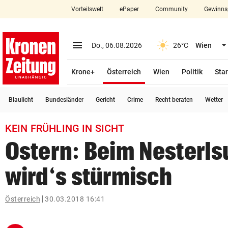
Vorteilswelt
ePaper
Community
Gewinns
close
Schließen
menu
Menü aufklappen
Do., 06.08.2026
26°C
Wien
Abonnieren
(ausgewählt)
Krone+
Österreich
Wien
Politik
Star
account_circle
arrow_right
Anmelden
Blaulicht
Bundesländer
Gericht
Crime
Recht beraten
Wetter
pin_drop
arrow_right
Bundesland auswäh
Wien
KEIN FRÜHLING IN SICHT
bookmark
Merkliste
Ostern: Beim Nesterl
wird‘s stürmisch
Suchbegriff
search
eingeben
Österreich
30.03.2018 16:41