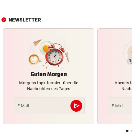
NEWSLETTER
Guten Morgen
Morgens topinformiert über die
Abends t
Nachrichten des Tages
Nachr
send
E-Mail
E-Mail
Abschicken