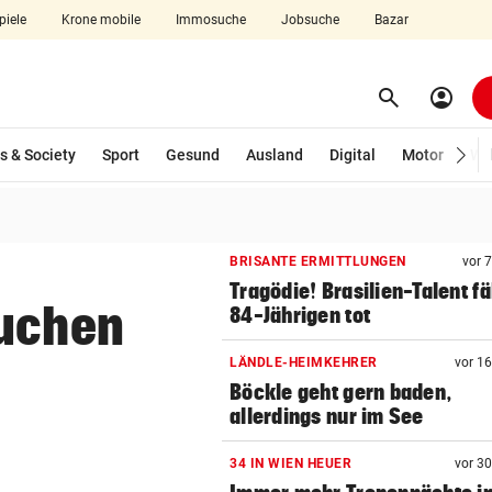
piele
Krone mobile
Immosuche
Jobsuche
Bazar
search
account_circle
Menü aufklappen
Suchen
s & Society
Sport
Gesund
Ausland
Digital
Motor
Wir
len
BRISANTE ERMITTLUNGEN
vor 
Tragödie! Brasilien-Talent fä
suchen
84-Jährigen tot
LÄNDLE-HEIMKEHRER
vor 1
Böckle geht gern baden,
allerdings nur im See
34 IN WIEN HEUER
vor 3