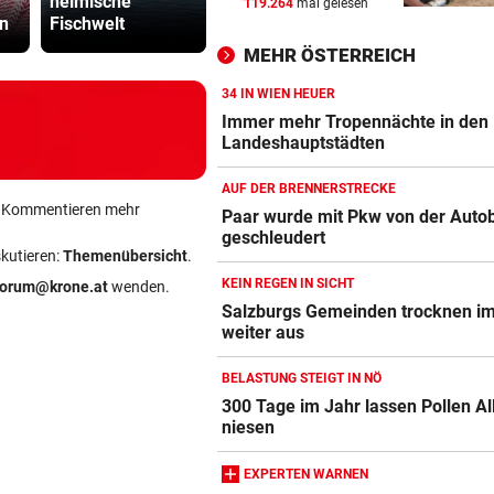
heimische
Jerusalem gegen
gegen ORF
119.264
mal gelesen
VOR KÜSTE OMANS
vor 
en
Fischwelt
Austria!
Stiftungsra
Tanker meldet Explosionen i
MEHR ÖSTERREICH
Straße von Hormuz
34 IN WIEN HEUER
URTEIL GEFALLEN
vor 
Immer mehr Tropennächte in den
Altacher Kies-Krieg: Gericht
Landeshauptstädten
Franz Kopf recht
AUF DER BRENNERSTRECKE
ein Kommentieren mehr
EXPERTEN WARNEN
vor 
Paar wurde mit Pkw von der Auto
geschleudert
Hitze gefährdet Gewässer u
skutieren:
Themenübersicht
.
heimische Fischwelt
KEIN REGEN IN SICHT
forum@krone.at
wenden.
Salzburgs Gemeinden trocknen i
weiter aus
BELASTUNG STEIGT IN NÖ
300 Tage im Jahr lassen Pollen Al
niesen
EXPERTEN WARNEN