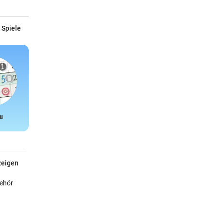
 Spiele
u
Snake
zeigen