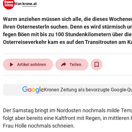
Von
krone.at
© Krone Multimedia GmbH & Co KG 2026
Muthgasse 2, 1190 Wien
Warm anziehen müssen sich alle, die dieses Wochene
ihren Osternesterln suchen. Denn es wird stürmisch u
fegen Böen mit bis zu 100 Stundenkilometern über die
Osterreiseverkehr kam es auf den Transitrouten am Ka
play_arrow
Artikel anhören
Teilen
Kronen Zeitung als bevorzugte Google-Q
Der Samstag bringt im Nordosten nochmals milde Tem
folgt aber bereits eine Kaltfront mit Regen, in mittlere
Frau Holle nochmals schneien.