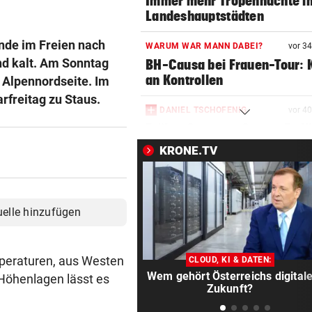
Immer mehr Tropennächte i
Landeshauptstädten
nde im Freien nach
WARUM WAR MANN DABEI?
vor 3
nd kalt. Am Sonntag
BH-Causa bei Frauen-Tour: K
an Kontrollen
 Alpennordseite. Im
rfreitag zu Staus.
DANIEL TSCHOFENIG
vor 4
Früher Sommer-Start: „Endl
verletzungsfrei!“
KRONE.TV
AUF DER BRENNERSTRECKE
vor 4
Paar wurde mit Pkw von der
Autobahn geschleudert
uelle hinzufügen
FRAUEN & ZUSAMMENHALT?
vor 4
„Männliche Kollegen sind me
peraturen, aus Westen
CLOUD, KI & DATEN:
nicht das Problem“
Wem gehört Österreichs digital
n Höhenlagen lässt es
Zukunft?
KEIN REGEN IN SICHT
vor 4