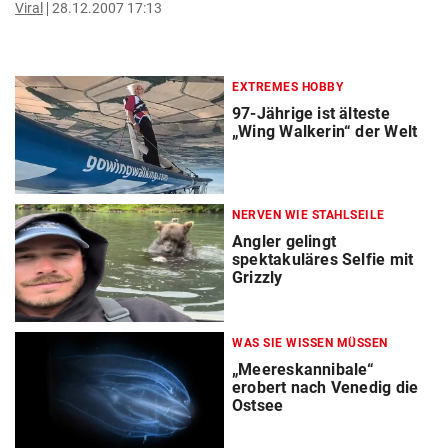
Viral
28.12.2007 17:13
EXTREMES HOBBY
97-Jährige ist älteste
„Wing Walkerin“ der Welt
NERVEN WIE STAHLSEILE
Angler gelingt
spektakuläres Selfie mit
Grizzly
WAS SIE WISSEN MÜSSEN
„Meereskannibale“
erobert nach Venedig die
Ostsee