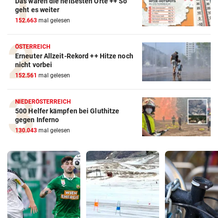
Das waren die heißesten Orte ++ So
geht es weiter
152.663
mal gelesen
ÖSTERREICH
Erneuter Allzeit-Rekord ++ Hitze noch
nicht vorbei
152.561
mal gelesen
NIEDERÖSTERREICH
500 Helfer kämpfen bei Gluthitze
gegen Inferno
130.043
mal gelesen