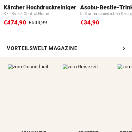
Kärcher Hochdruckreiniger
Asobu-Bestie-Trin
K7 - Smart Control Home
In 3 unterschiedlichen Desig
€474,90
€34,90
€644,99
chevron_right
VORTEILSWELT MAGAZINE