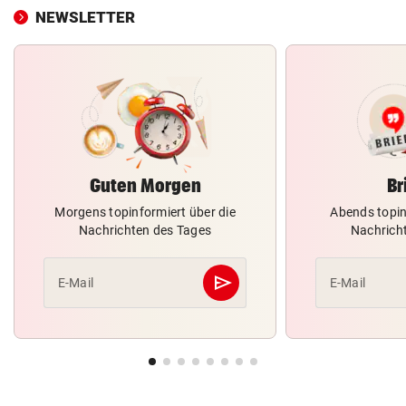
NEWSLETTER
Guten Morgen
Br
Morgens topinformiert über die
Abends topin
Nachrichten des Tages
Nachrich
send
E-Mail
E-Mail
Abschicken