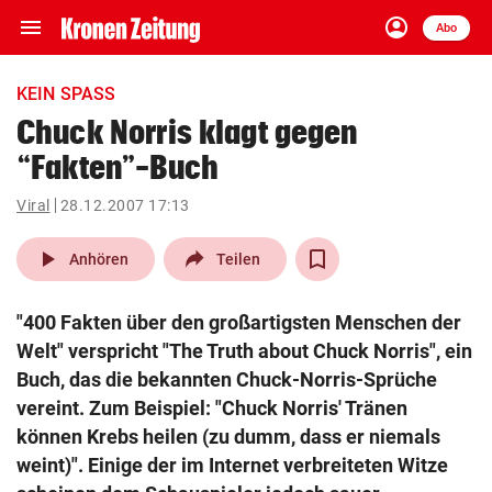
menu
account_circle
Navigation
Anmelden
Abo
close
Schließen
ein-/ausklappen
KEIN SPASS
Abonnieren
Chuck Norris klagt gegen
“Fakten”-Buch
account_circle
arrow_right
Anmelden
Viral
28.12.2007 17:13
pin_drop
arrow_right
Bundesland auswäh
Wien
play_arrow
Anhören
Teilen
bookmark
Merkliste
"400 Fakten über den großartigsten Menschen der
Welt" verspricht "The Truth about Chuck Norris", ein
Suchbegriff
Buch, das die bekannten Chuck-Norris-Sprüche
search
eingeben
vereint. Zum Beispiel: "Chuck Norris' Tränen
können Krebs heilen (zu dumm, dass er niemals
weint)". Einige der im Internet verbreiteten Witze