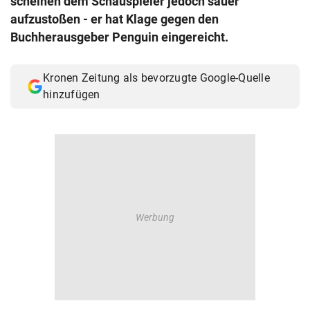
scheinen dem Schauspieler jedoch sauer
© Krone Multimedia GmbH & Co KG 2026
aufzustoßen - er hat Klage gegen den
Muthgasse 2, 1190 Wien
Buchherausgeber Penguin eingereicht.
Kronen Zeitung als bevorzugte Google-Quelle
hinzufügen