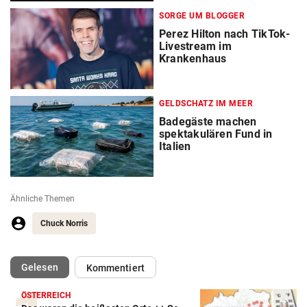
SORGE UM BLOGGER
Perez Hilton nach TikTok-
Livestream im
Krankenhaus
GELDSCHATZ IM MEER
Badegäste machen
spektakulären Fund in
Italien
Ähnliche Themen
Chuck Norris
(ausgewählt)
Gelesen
Kommentiert
ÖSTERREICH