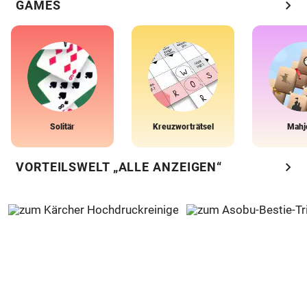
chevron_right
GAMES
Solitär
Kreuzworträtsel
Mahj
chevron_right
VORTEILSWELT „ALLE ANZEIGEN“