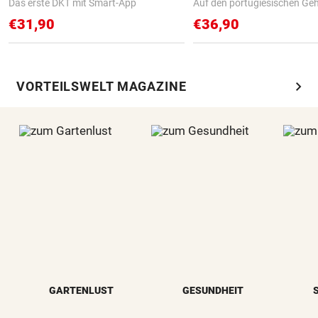
Das erste DKT mit Smart-App
Auf den portugiesischen G
€31,90
€36,90
chevron_right
VORTEILSWELT MAGAZINE
GARTENLUST
GESUNDHEIT