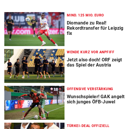
MIND. 125 MIO. EURO
Diomande zu Real!
Rekordtransfer für Leipzig
fix
WENDE KURZ VOR ANPFIFF
Jetzt also doch! ORF zeigt
das Spiel der Austria
OFFENSIVE VERSTÄRKUNG
Wunschspieler! GAK angelt
sich junges ÖFB-Juwel
TÜRKEI-DEAL OFFIZIELL