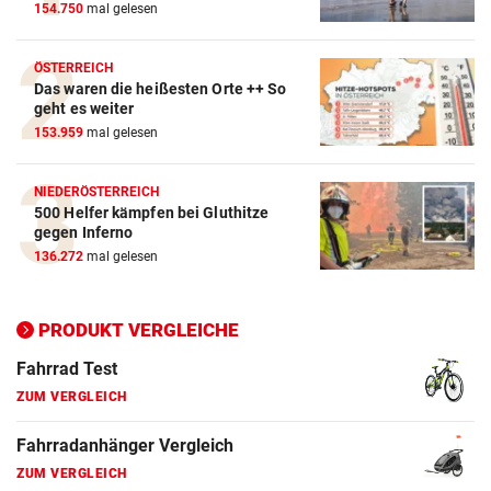
154.750
mal gelesen
ZUM VERGLEICH
Crosstrainer Vergleich
ÖSTERREICH
Das waren die heißesten Orte ++ So
ZUM VERGLEICH
geht es weiter
153.959
mal gelesen
E-Bike Vergleich
ZUM VERGLEICH
NIEDERÖSTERREICH
500 Helfer kämpfen bei Gluthitze
Elektro-Scooter Vergleich
gegen Inferno
ZUM VERGLEICH
136.272
mal gelesen
Ergometer Vergleich
ZUM VERGLEICH
PRODUKT VERGLEICHE
Fahrrad Test
ZUM VERGLEICH
Fahrradanhänger Vergleich
ZUM VERGLEICH