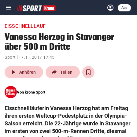
menu
account_circle
Navigation
Anmelden
Abo
close
Schließen
ein-/ausklappen
EISSCHNELLLAUF
Abonnieren
Vanessa Herzog in Stavanger
über 500 m Dritte
account_circle
arrow_right
Anmelden
Sport
17.11.2017 17:45
pin_drop
arrow_right
Bundesland auswäh
Wien
play_arrow
Anhören
Teilen
bookmark
Merkliste
Von
krone Sport
Suchbegriff
search
Eisschnellläuferin Vanessa Herzog hat am Freitag
eingeben
ihren ersten Weltcup-Podestplatz in der Olympia-
Saison erreicht. Die 22-Jährige wurde in Stavanger
im ersten von zwei 500-m-Rennen Dritte, diesmal