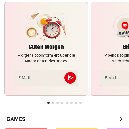
Guten Morgen
Br
Morgens topinformiert über die
Abends topin
Nachrichten des Tages
Nachrich
send
E-Mail
E-Mail
Abschicken
chevron_right
GAMES