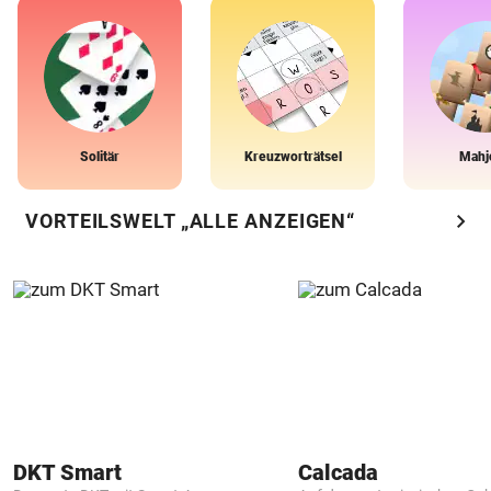
Solitär
Kreuzworträtsel
Mahj
chevron_right
VORTEILSWELT „ALLE ANZEIGEN“
DKT Smart
Calcada