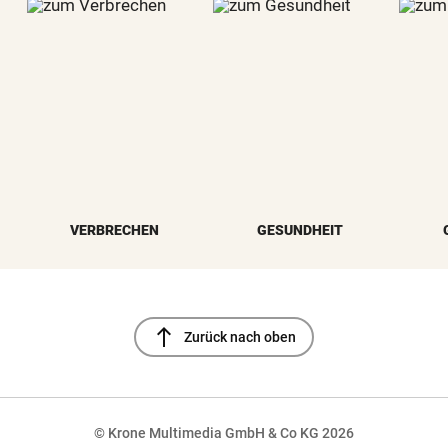
VERBRECHEN
GESUNDHEIT
north
Zurück nach oben
© Krone Multimedia GmbH & Co KG 2026