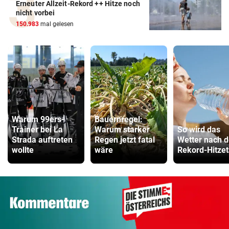
Erneuter Allzeit-Rekord ++ Hitze noch
nicht vorbei
150.983
mal gelesen
Warum 99ers-
Bauernregel:
Trainer bei La
Warum starker
So wird das
Strada auftreten
Regen jetzt fatal
Wetter nach 
wollte
wäre
Rekord-Hitze