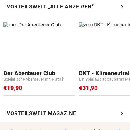
chevron_right
VORTEILSWELT „ALLE ANZEIGEN“
Der Abenteuer Club
Spielerische Abenteuer mit Piatnik
Ein Spiel aus abbaubaren Ma
€19,90
€31,90
chevron_right
VORTEILSWELT MAGAZINE