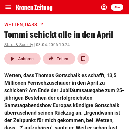
menu
account_circle
Navigation
Anmelden
Abo
close
Schließen
ein-/ausklappen
WETTEN, DASS...?
Abonnieren
Tommi schickt alle in den April
account_circle
arrow_right
Stars & Society
03.04.2006 10:24
Anmelden
play_arrow
Anhören
Teilen
pin_drop
arrow_right
Bundesland auswäh
Wien
Wetten, dass Thomas Gottschalk es schafft, 13,5
bookmark
Merkliste
Millionen Fernsehzuschauer in den April zu
schicken? Am Ende der Jubiläumsausgabe zum 25-
jährigen Bestehen der erfolgreichsten
Suchbegriff
search
eingeben
Samstagabendshow Europas kündigte Gottschalk
überraschend seinen Rückzug an. „Irgendwann ist
der Zeitpunkt für mich gekommen, bei ‚Wetten,
dass...?’ aufzuhören", sagte er. Weil er schon fast