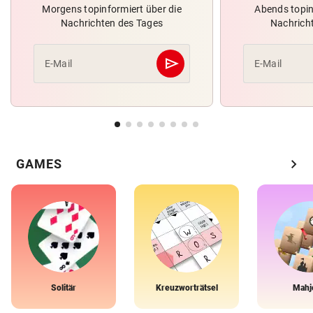
Morgens topinformiert über die
Abends topin
Nachrichten des Tages
Nachrich
send
E-Mail
E-Mail
Abschicken
chevron_right
GAMES
Solitär
Kreuzworträtsel
Mahj