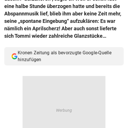
© Krone Multimedia GmbH & Co KG 2026
eine halbe Stunde überzogen hatte und bereits die
Muthgasse 2, 1190 Wien
Abspannmusik lief, blieb ihm aber keine Zeit mehr,
seine „spontane Eingebung“ aufzuklären: Es war
nämlich ein Aprilscherz! Aber auch sonst lieferte
sich Tommi wieder zahlreiche Glanzstücke…
Kronen Zeitung als bevorzugte Google-Quelle
hinzufügen