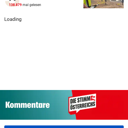
138.879
mal gelesen
Immer mehr
Mega-Sperre der
Auto überschlug
Trafikanten f
S-Bahn kommt in
sich bei Unfall auf
„Gras“-
kleinen Stücken
Landesstraße
Legalisierung