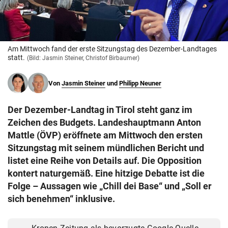
© Krone Multimedia GmbH & Co KG 2026
Muthgasse 2, 1190 Wien
Am Mittwoch fand der erste Sitzungstag des Dezember-Landtages
statt.
(Bild: Jasmin Steiner, Christof Birbaumer)
Von
Jasmin Steiner
und
Philipp Neuner
Der Dezember-Landtag in Tirol steht ganz im
Zeichen des Budgets. Landeshauptmann Anton
Mattle (ÖVP) eröffnete am Mittwoch den ersten
Sitzungstag mit seinem mündlichen Bericht und
listet eine Reihe von Details auf. Die Opposition
kontert naturgemäß. Eine hitzige Debatte ist die
Folge – Aussagen wie „Chill dei Base“ und „Soll er
sich benehmen“ inklusive.