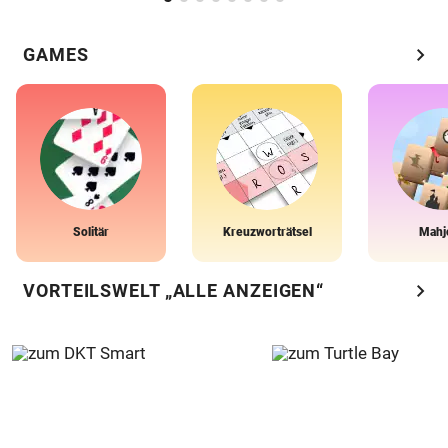
chevron_right
GAMES
Solitär
Kreuzworträtsel
Mahj
chevron_right
VORTEILSWELT „ALLE ANZEIGEN“