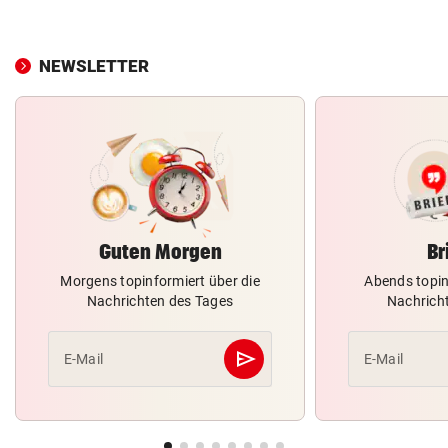
NEWSLETTER
Guten Morgen
Br
Morgens topinformiert über die
Abends topin
Nachrichten des Tages
Nachrich
send
E-Mail
E-Mail
Abschicken