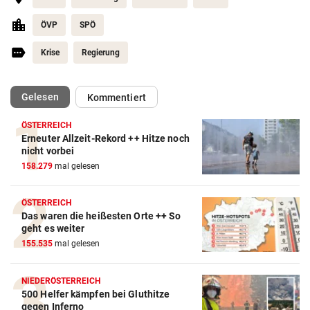
ÖVP
SPÖ
Krise
Regierung
(ausgewählt)
Gelesen
Kommentiert
ÖSTERREICH
Erneuter Allzeit-Rekord ++ Hitze noch
nicht vorbei
158.279
mal gelesen
ÖSTERREICH
Das waren die heißesten Orte ++ So
geht es weiter
155.535
mal gelesen
NIEDERÖSTERREICH
500 Helfer kämpfen bei Gluthitze
gegen Inferno