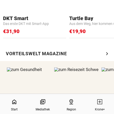
DKT Smart
Turtle Bay
Das erste DKT mit Smart-App
Aus dem Weg, hier kommen w
€31,90
€19,90
chevron_right
VORTEILSWELT MAGAZINE
0%
home
pin_drop
Start
Mediathek
Region
Krone+