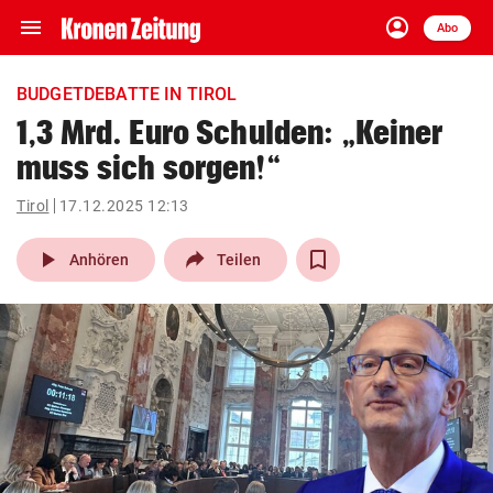
menu
account_circle
Navigation
Anmelden
Abo
close
Schließen
ein-/ausklappen
BUDGETDEBATTE IN TIROL
Abonnieren
1,3 Mrd. Euro Schulden: „Keiner
muss sich sorgen!“
account_circle
arrow_right
Anmelden
Tirol
17.12.2025 12:13
pin_drop
arrow_right
Bundesland auswäh
Wien
play_arrow
Anhören
Teilen
bookmark
Merkliste
Suchbegriff
search
eingeben