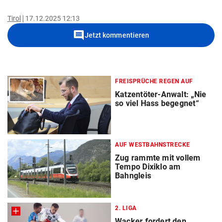
Tirol
17.12.2025 12:13
comment
Jetzt kommentieren
FREISPRÜCHE REGEN AUF
Katzentöter-Anwalt: „Nie
so viel Hass begegnet“
AUF WESTBAHNSTRECKE
Zug rammte mit vollem
Tempo Dixiklo am
Bahngleis
2. LIGA
Wacker fordert den