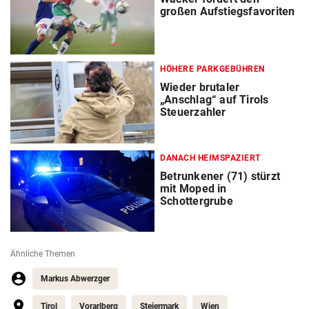
großen Aufstiegsfavoriten
HÖHERE PARKGEBÜHREN
Wieder brutaler
„Anschlag“ auf Tirols
Steuerzahler
DANACH HEIMSPAZIERT
Betrunkener (71) stürzt
mit Moped in
Schottergrube
Ähnliche Themen
Markus Abwerzger
Tirol
Vorarlberg
Steiermark
Wien