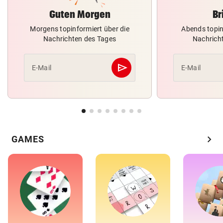
Guten Morgen
Br
Morgens topinformiert über die
Abends topin
Nachrichten des Tages
Nachrich
send
E-Mail
E-Mail
Abschicken
chevron_right
GAMES