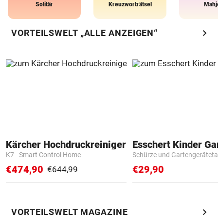
Solitär
Kreuzworträtsel
Mahj
chevron_right
VORTEILSWELT „ALLE ANZEIGEN“
Kärcher Hochdruckreiniger
K7 - Smart Control Home
Schürze und Gartengerätet
€474,90
€29,90
€644,99
chevron_right
VORTEILSWELT MAGAZINE