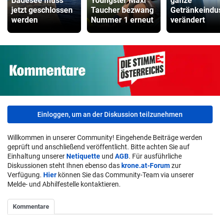
Badesee muss
Youngster Maxi
ganze
jetzt geschlossen
Taucher bezwang
Getränkeindus
werden
Nummer 1 erneut
verändert
Einloggen, um an der Diskussion teilzunehmen
Willkommen in unserer Community! Eingehende Beiträge werden
geprüft und anschließend veröffentlicht. Bitte achten Sie auf
Einhaltung unserer
Netiquette
und
AGB
. Für ausführliche
Diskussionen steht Ihnen ebenso das
krone.at-Forum
zur
Verfügung.
Hier
können Sie das Community-Team via unserer
Melde- und Abhilfestelle kontaktieren.