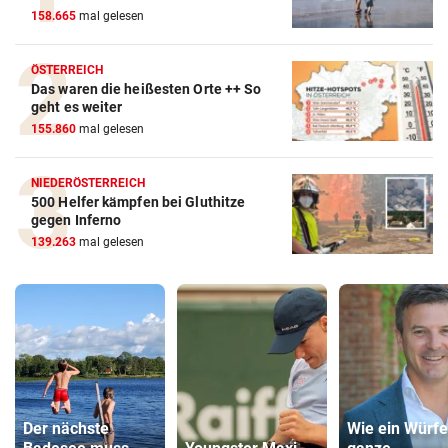
158.665
mal gelesen
ÖSTERREICH
Das waren die heißesten Orte ++ So
geht es weiter
155.860
mal gelesen
NIEDERÖSTERREICH
500 Helfer kämpfen bei Gluthitze
gegen Inferno
139.263
mal gelesen
Der nächste
Wie ein Würfe