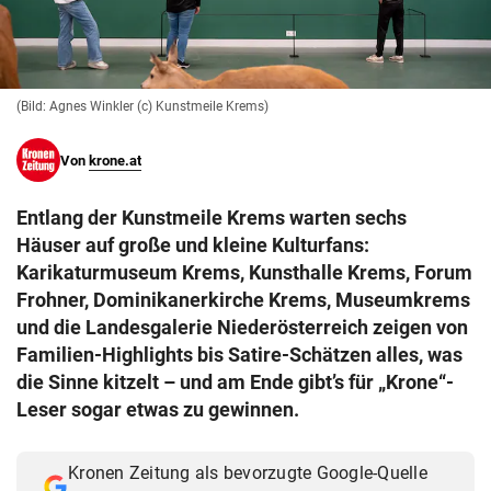
© Krone Multimedia GmbH & Co KG 2026
Muthgasse 2, 1190 Wien
(Bild: Agnes Winkler (c) Kunstmeile Krems)
Von
krone.at
Entlang der Kunstmeile Krems warten sechs
Häuser auf große und kleine Kulturfans:
Karikaturmuseum Krems, Kunsthalle Krems, Forum
Frohner, Dominikanerkirche Krems, Museumkrems
und die Landesgalerie Niederösterreich zeigen von
Familien-Highlights bis Satire-Schätzen alles, was
die Sinne kitzelt – und am Ende gibt’s für „Krone“-
Leser sogar etwas zu gewinnen.
Kronen Zeitung als bevorzugte Google-Quelle