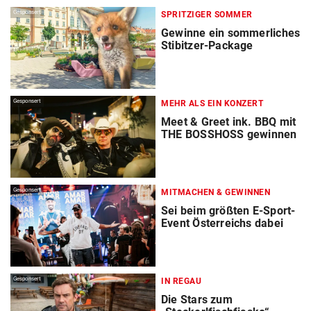
Gesponsert
SPRITZIGER SOMMER
Gewinne ein sommerliches
Stibitzer-Package
Gesponsert
MEHR ALS EIN KONZERT
Meet & Greet ink. BBQ mit
THE BOSSHOSS gewinnen
Gesponsert
MITMACHEN & GEWINNEN
Sei beim größten E-Sport-
Event Österreichs dabei
Gesponsert
IN REGAU
Die Stars zum