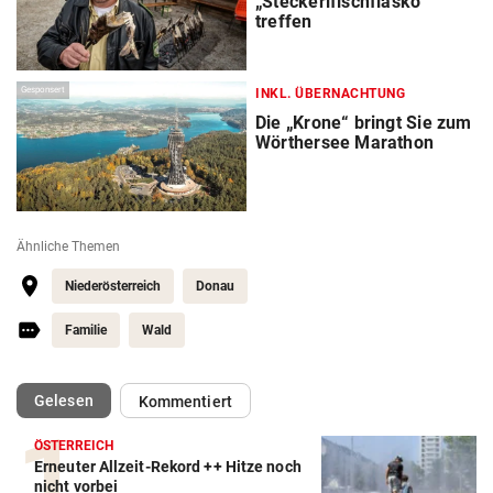
„Steckerlfischfiasko“
treffen
Gesponsert
INKL. ÜBERNACHTUNG
Die „Krone“ bringt Sie zum
Wörthersee Marathon
Ähnliche Themen
Niederösterreich
Donau
Familie
Wald
(ausgewählt)
Gelesen
Kommentiert
ÖSTERREICH
Erneuter Allzeit-Rekord ++ Hitze noch
nicht vorbei