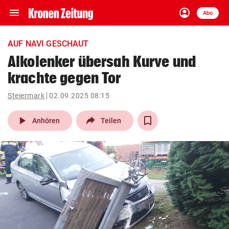
menu
account_circle
Navigation
Anmelden
Abo
close
Schließen
ein-/ausklappen
AUF NAVI GESCHAUT
Abonnieren
Alkolenker übersah Kurve und
krachte gegen Tor
account_circle
arrow_right
Anmelden
Steiermark
02.09.2025 08:15
pin_drop
arrow_right
Bundesland auswäh
Wien
play_arrow
Anhören
Teilen
bookmark
Merkliste
Suchbegriff
search
eingeben