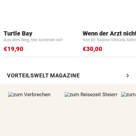
Turtle Bay
Aus dem Weg, hier kommen wir!
Von Dr. Sabine Viktoria Schn
€19,90
€30,00
chevron_right
VORTEILSWELT MAGAZINE