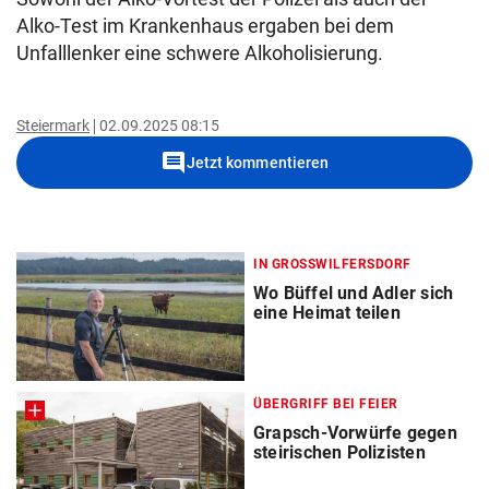
Alko-Test im Krankenhaus ergaben bei dem
Unfalllenker eine schwere Alkoholisierung.
Steiermark
02.09.2025 08:15
comment
Jetzt kommentieren
IN GROSSWILFERSDORF
Wo Büffel und Adler sich
eine Heimat teilen
ÜBERGRIFF BEI FEIER
Grapsch-Vorwürfe gegen
steirischen Polizisten