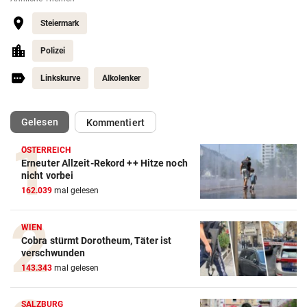
Steiermark
Polizei
Linkskurve
Alkolenker
(ausgewählt)
Gelesen
Kommentiert
ÖSTERREICH
Erneuter Allzeit-Rekord ++ Hitze noch
nicht vorbei
162.039
mal gelesen
WIEN
Cobra stürmt Dorotheum, Täter ist
verschwunden
143.343
mal gelesen
SALZBURG