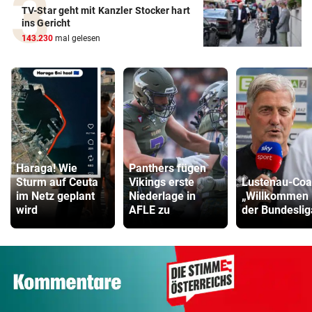
TV-Star geht mit Kanzler Stocker hart
ins Gericht
143.230
mal gelesen
Haraga! Wie
Panthers fügen
Sturm auf Ceuta
Vikings erste
Lustenau-Coa
im Netz geplant
Niederlage in
„Willkommen 
wird
AFLE zu
der Bundeslig