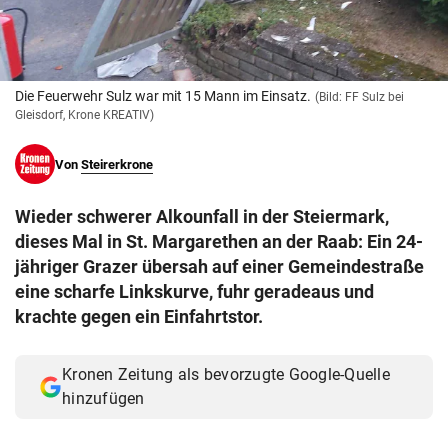
© Krone Multimedia GmbH & Co KG 2026
Muthgasse 2, 1190 Wien
Die Feuerwehr Sulz war mit 15 Mann im Einsatz.
(Bild: FF Sulz bei
Gleisdorf, Krone KREATIV)
Von
Steirerkrone
Wieder schwerer Alkounfall in der Steiermark,
dieses Mal in St. Margarethen an der Raab: Ein 24-
jähriger Grazer übersah auf einer Gemeindestraße
eine scharfe Linkskurve, fuhr geradeaus und
krachte gegen ein Einfahrtstor.
Kronen Zeitung als bevorzugte Google-Quelle
hinzufügen