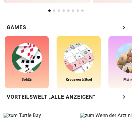
chevron_right
GAMES
Solitär
Kreuzworträtsel
Mahj
chevron_right
VORTEILSWELT „ALLE ANZEIGEN“