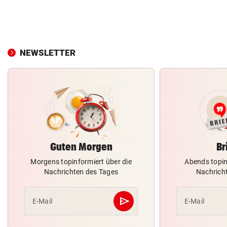
NEWSLETTER
Guten Morgen
Br
Morgens topinformiert über die
Abends topin
Nachrichten des Tages
Nachrich
send
E-Mail
E-Mail
Abschicken