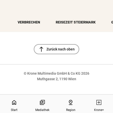
VERBRECHEN
REISEZEIT STEIERMARK
north
Zurück nach oben
© Krone Multimedia GmbH & Co KG 2026
Muthgasse 2, 1190 Wien
NaN%
home
pin_drop
Start
Mediathek
Region
Krone+