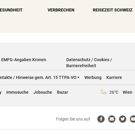
ESUNDHEIT
VERBRECHEN
REISEZEIT SCHWEIZ
& EMFG-Angaben Kronen
Datenschutz / Cookies /
Barrierefreiheit
ntakte / Hinweise gem. Art. 15 TTPA-VO
Werbung
Karriere
y
Immosuche
Jobsuche
Bazar
26°C
Wien
Folgen Sie uns auf
Zum
Email
Zum
Facebook-
schreiben
Twitter