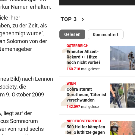
Brand am Gardasee: Hotel
erkur Namen erhalten.
geräumt, Urlauber fliehen
ele ihrer
chevron_right
TOP 3
ACHT KILO TNT IM BODEN
vor ein
en, zu der Zeit, als
Schon wieder Sprengstoff in
 genehmigt wurde",
(ausgewählt)
Gelesen
Kommentiert
beliebtem See gefunden
Sean Solomon von der
ÖSTERREICH
s Namensgeber
WURDE NUR 27 JAHRE ALT
vor ein
Erneuter Allzeit-
Rekord ++ Hitze
Uganda trauert! Teamspieler
noch nicht vorbei
Überfall ermordet
160.718
mal gelesen
eines Bild) nach Lennon
„KRONE“-KOMMENTAR
vor ein
WIEN
ociety, die
Kinder, Kinder: Freude und
Cobra stürmt
Arbeit
am 9. Oktober 2009
Dorotheum, Täter ist
verschwunden
UNFALL IN THALGAU
vor ein
142.097
mal gelesen
 liegt auf der
Radlerin (32) starb nach Koll
acus Somniorum
mit Kipplaster
NIEDERÖSTERREICH
500 Helfer kämpfen
ser von rund sechs
bei Gluthitze gegen
„NICHT WIEDERERKANNT!“
vor ein