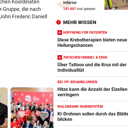
ischen Koordinaten
Inferno
John Goodman: Supermarkt-
er-Gruppe, die nach
141.007
mal gelesen
Selfie lässt Fans staunen
ohn Frederic Daniell
MEHR WISSEN
ERLAUBT, WAS GEFÄLLT
vor 
Flip-Flops am Steuer – darf 
HOFFNUNG FÜR PATIENTEN
das wirklich?
Diese Krebstherapien bieten neue
Heilungschancen
PINKELNIG VOR COMEBACK
vor 
ZWISCHEN HIMMEL & ERDE
„Habe so viel Kraft wie scho
Über Tattoos und die Krux mit der
lange nicht mehr“
Individualität
„AM BODEN ZERSTÖRT“
vor 
BEI IVF-BEHANDLUNGEN
Ex-Olympionike spricht offe
Hitze kann die Anzahl der Eizellen
seine Pornosucht
verringern
FOLGE VON SAMSTAG
vor 
WALDBRAND-WARNSYSTEM
Täglich fitter: Diese 20 Minu
KI-Drohnen sollen durch das Blätt
schafft jeder!
blicken