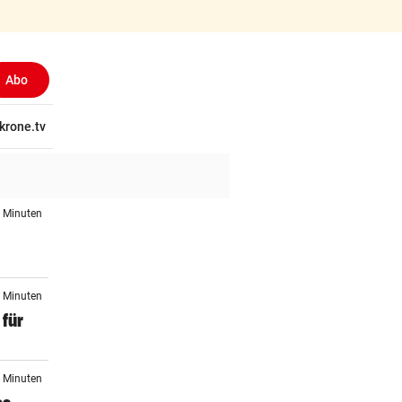
Abo
(ausgewählt)
tschaft
krone.tv
Wissen
Gericht
Kolumnen
Freizeit
Reise
Ti
5 Minuten
5 Minuten
 für
9 Minuten