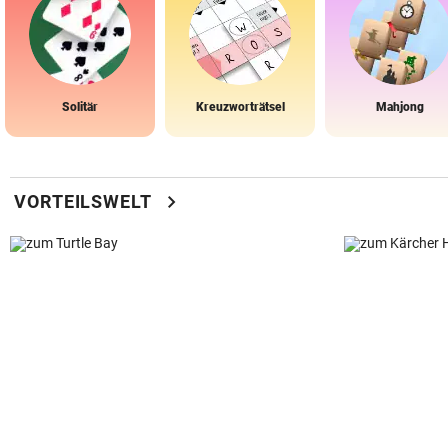
Solitär
Kreuzworträtsel
Mahjong
chevron_right
VORTEILSWELT