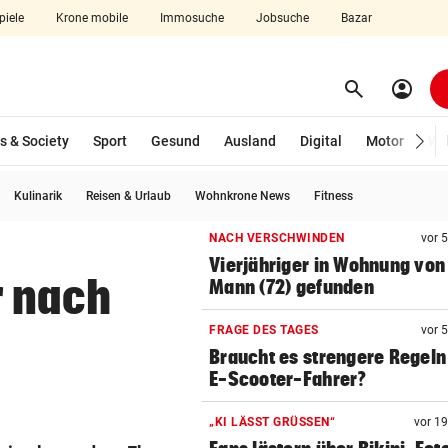
piele
Krone mobile
Immosuche
Jobsuche
Bazar
search
account_circle
Menü aufklappen
Suchen
s & Society
Sport
Gesund
Ausland
Digital
Motor
Wir
Kulinarik
Reisen & Urlaub
Wohnkrone News
Fitness
len
NACH VERSCHWINDEN
vor 
Vierjähriger in Wohnung von
r nach
Mann (72) gefunden
FRAGE DES TAGES
vor 
Braucht es strengere Regeln
E-Scooter-Fahrer?
„KI LÄSST GRÜSSEN“
vor 1