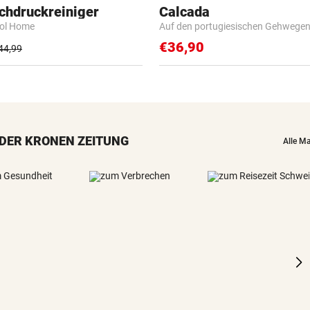
chdruckreiniger
Calcada
rol Home
Auf den portugiesischen Gehwege
€36,90
44,99
DER KRONEN ZEITUNG
Alle M