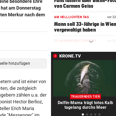
Fans lästern über Bikini-Fot
 eine besondere Ehre
von Carmen Geiss
n hat am Donnerstag
neten Merkur nach dem
AM HELLLICHTEN TAG
vor 2
Mann soll 33-Jährige in Wie
vergewaltigt haben
ZU SAISONSTART ZURÜCK?
vor 4
Lamparter meldet sich läche
aus der Klinik
KRONE.TV
uelle hinzufügen
RUSSISCHE LUFTANGRIFFE
vor ein
Kiew schutzlos: Bub (3) und
Großeltern getötet
tern und ist einer von
en, die zeitgleich
TELEFON LÄUFT HEISS
vor ein
ebern zählen u.a. der
Mediziner verschiebt seine
TRAUERNDES TIER
Pension für Patienten
onist Hector Berlioz,
Delfin-Mama trägt totes Kalb
tagelang durchs Meer
eller Erich Maria
„ERSCHRECKENDE SZENEN“
vor ein
nde "Messenger" im