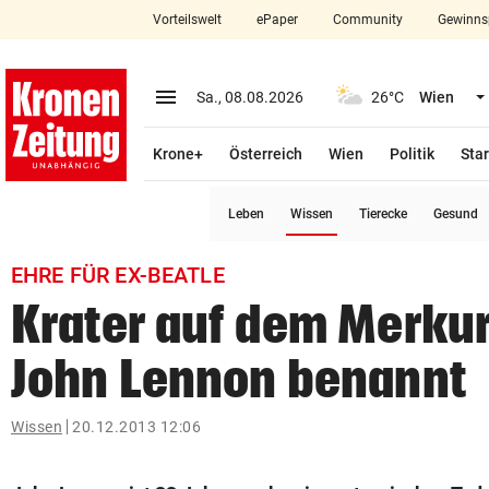
Vorteilswelt
ePaper
Community
Gewinns
close
Schließen
menu
Menü aufklappen
Sa., 08.08.2026
26°C
Wien
Abonnieren
Krone+
Österreich
Wien
Politik
Star
account_circle
arrow_right
Anmelden
(ausgewählt)
Leben
Wissen
Tierecke
Gesund
pin_drop
arrow_right
Bundesland auswäh
Wien
EHRE FÜR EX-BEATLE
bookmark
Merkliste
Krater auf dem Merku
John Lennon benannt
Suchbegriff
search
eingeben
Wissen
20.12.2013 12:06