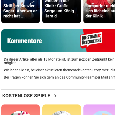
Wieder in der
Strittiger Kanzler-
Klinik: Große
Lamparter meld
Sager: Aber wo er
Sorge um König
sich lächelnd a
recht hat ...
Harald
der Klinik
Da dieser Artikel älter als 18 Monate ist, ist zum jetzigen Zeitpunkt k
möglich.
Wir laden Sie ein, bei einer aktuelleren themenrelevanten Story mitzudi
Bei Fragen können Sie sich gern an das Community-Team per Mail an
chevron_right
KOSTENLOSE SPIELE