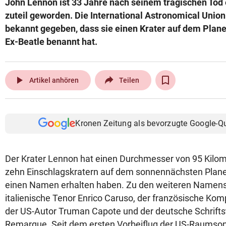
John Lennon ist 33 Jahre nach seinem tragischen Tod
© Krone Multimedia GmbH & Co KG 2026
zuteil geworden. Die International Astronomical Unio
Muthgasse 2, 1190 Wien
bekannt gegeben, dass sie einen Krater auf dem Pla
Ex-Beatle benannt hat.
play_arrow
Artikel anhören
Teilen
Kronen Zeitung als bevorzugte Google-Q
Der Krater Lennon hat einen Durchmesser von 95 Kilome
zehn Einschlagskratern auf dem sonnennächsten Planet
einen Namen erhalten haben. Zu den weiteren Namensg
italienische Tenor Enrico Caruso, der französische Komp
der US-Autor Truman Capote und der deutsche Schriftst
Remarque. Seit dem ersten Vorbeiflug der US-Raumso