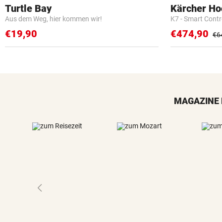
Turtle Bay
Kärcher Ho
Aus dem Weg, hier kommen wir!
K7 - Smart Cont
€19,90
€474,90
€6
MAGAZINE 