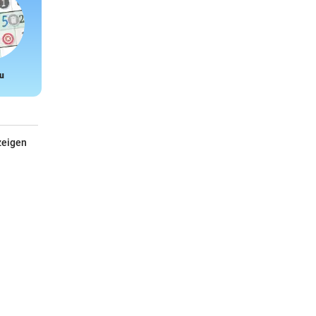
u
Snake
zeigen