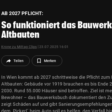
© Krone Multimedia GmbH & Co KG 2026
Muthgasse 2, 1190 Wien
AB 2027 PFLICHT:
So funktioniert das Bauwerk
Altbauten
Krone zu Mittag Clips
23.07.2025 16:01
Teilen
Merken
In Wien kommt ab 2027 schrittweise die Pflicht zum
Altbauten: Gebäude vor 1919 brauchen es bis Ende 2
2030. Rund 55.000 Häuser sind betroffen. Ziel ist me
Bewohner – das Bauwerksbuch dokumentiert den Zu
zeigt Schäden auf und gibt Sanierungsempfehlungen.
dem ,Pickerl´ beim Auto soll es helfen, den Verfall h