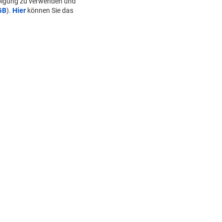
folgung zu verwenden und
GB
).
Hier
können Sie das