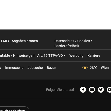
& EMFG-Angaben Kronen
Datenschutz / Cookies /
Barrierefreiheit
ntakte / Hinweise gem. Art. 15 TTPA-VO
Werbung
Karriere
y
Immosuche
Jobsuche
Bazar
28°C
Wien
Folgen Sie uns auf
Zum
Email
Zum
Facebook-
schreiben
Twitter
Profil
Profil
P