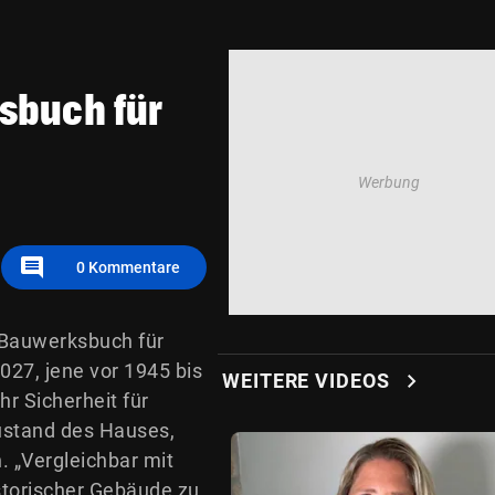
sbuch für
comment
0
Kommentare
 Bauwerksbuch für
027, jene vor 1945 bis
chevron_right
WEITERE VIDEOS
hr Sicherheit für
stand des Hauses,
 „Vergleichbar mit
istorischer Gebäude zu