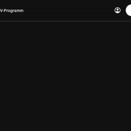
account_circle
V-Programm
len