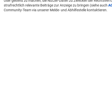
User geltend zu machen, die Nutzer-Daten zu Zwecken der Rechtsver
strafrechtlich relevante Beiträge zur Anzeige zu bringen (siehe auch
A
Community-Team via unserer Melde- und Abhilfestelle kontaktieren.