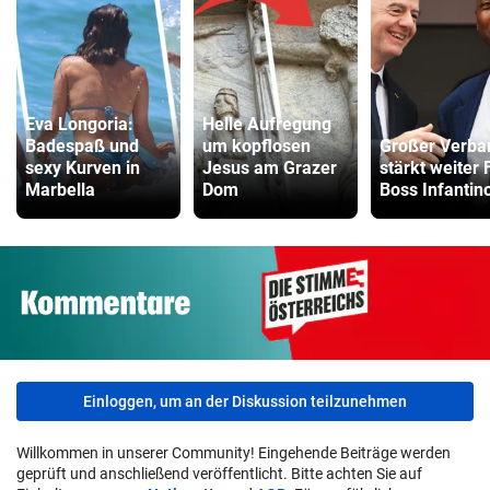
Eva Longoria:
Helle Aufregung
Badespaß und
um kopflosen
Großer Verba
sexy Kurven in
Jesus am Grazer
stärkt weiter 
Marbella
Dom
Boss Infantin
Einloggen, um an der Diskussion teilzunehmen
Willkommen in unserer Community! Eingehende Beiträge werden
geprüft und anschließend veröffentlicht. Bitte achten Sie auf