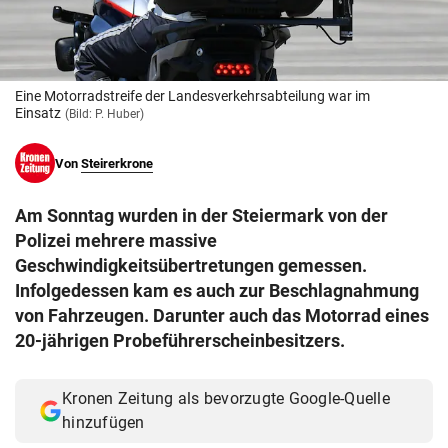
© Krone Multimedia GmbH & Co KG 2026
Muthgasse 2, 1190 Wien
Eine Motorradstreife der Landesverkehrsabteilung war im
Einsatz
(Bild: P. Huber)
Von
Steirerkrone
Am Sonntag wurden in der Steiermark von der
Polizei mehrere massive
Geschwindigkeitsübertretungen gemessen.
Infolgedessen kam es auch zur Beschlagnahmung
von Fahrzeugen. Darunter auch das Motorrad eines
20-jährigen Probeführerscheinbesitzers.
Kronen Zeitung als bevorzugte Google-Quelle
hinzufügen