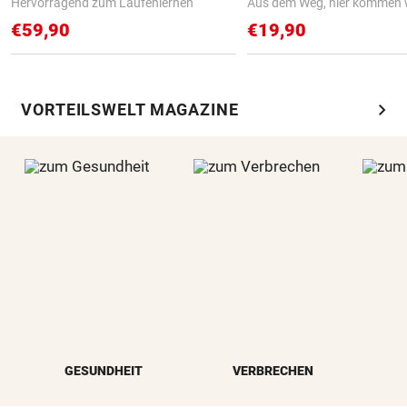
Hervorragend zum Laufenlernen
Aus dem Weg, hier kommen w
€59,90
€19,90
chevron_right
VORTEILSWELT MAGAZINE
GESUNDHEIT
VERBRECHEN