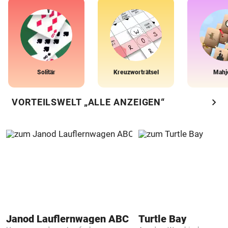
Solitär
Kreuzworträtsel
Mahj
chevron_right
VORTEILSWELT „ALLE ANZEIGEN“
Janod Lauflernwagen ABC
Turtle Bay