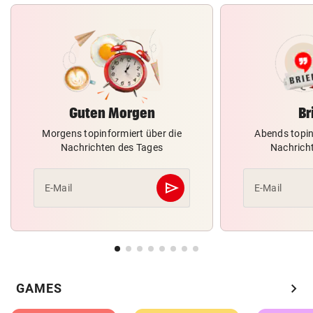
Guten Morgen
Br
Morgens topinformiert über die
Abends topin
Nachrichten des Tages
Nachrich
send
E-Mail
E-Mail
Abschicken
chevron_right
GAMES