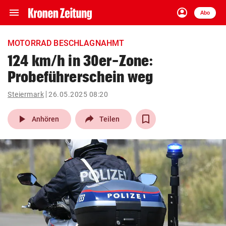
menu
account_circle
Navigation
Anmelden
Abo
close
Schließen
ein-/ausklappen
MOTORRAD BESCHLAGNAHMT
Abonnieren
124 km/h in 30er-Zone:
Probeführerschein weg
account_circle
arrow_right
Anmelden
Steiermark
26.05.2025 08:20
pin_drop
arrow_right
Bundesland auswäh
Wien
play_arrow
Anhören
Teilen
bookmark
Merkliste
Suchbegriff
search
eingeben