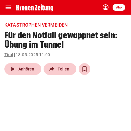
menu
account_circle
Navigation
Anmelden
Abo
close
Schließen
ein-/ausklappen
KATASTROPHEN VERMEIDEN
Abonnieren
Für den Notfall gewappnet sein:
Übung im Tunnel
account_circle
arrow_right
Anmelden
Tirol
18.05.2025 11:00
pin_drop
arrow_right
Bundesland auswäh
Wien
play_arrow
Anhören
Teilen
bookmark
Merkliste
Suchbegriff
search
eingeben