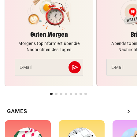
Guten Morgen
Br
Morgens topinformiert über die
Abends topin
Nachrichten des Tages
Nachrich
send
E-Mail
E-Mail
Abschicken
chevron_right
GAMES