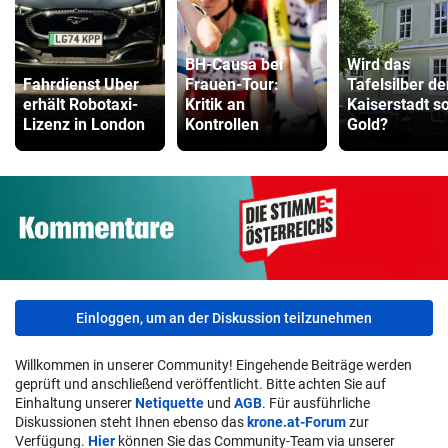
BH-Causa bei
Wird das
Fahrdienst Uber
Frauen-Tour:
Tafelsilber de
erhält Robotaxi-
Kritik an
Kaiserstadt s
Lizenz in London
Kontrollen
Gold?
Einloggen, um an der Diskussion teilzunehmen
Willkommen in unserer Community! Eingehende Beiträge werden
geprüft und anschließend veröffentlicht. Bitte achten Sie auf
Einhaltung unserer
Netiquette
und
AGB
. Für ausführliche
Diskussionen steht Ihnen ebenso das
krone.at-Forum
zur
Verfügung.
Hier
können Sie das Community-Team via unserer