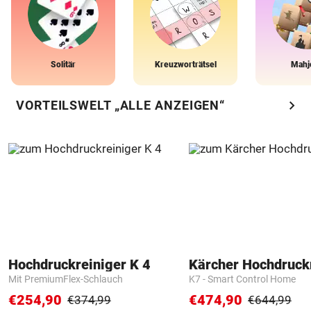
Solitär
Kreuzworträtsel
Mahj
chevron_right
VORTEILSWELT „ALLE ANZEIGEN“
Hochdruckreiniger K 4
Kärcher Hochdruck
Mit PremiumFlex-Schlauch
K7 - Smart Control Home
€254,90
€474,90
€374,99
€644,99