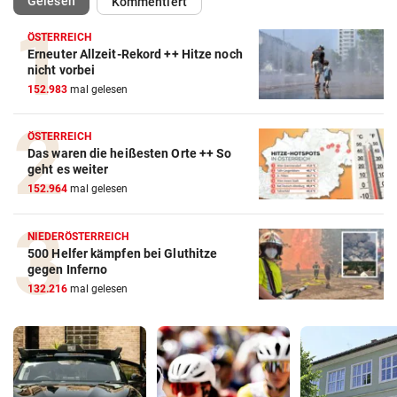
Gelesen
Kommentiert
ÖSTERREICH
Erneuter Allzeit-Rekord ++ Hitze noch
nicht vorbei
152.983
mal gelesen
ÖSTERREICH
Das waren die heißesten Orte ++ So
geht es weiter
152.964
mal gelesen
NIEDERÖSTERREICH
500 Helfer kämpfen bei Gluthitze
gegen Inferno
132.216
mal gelesen