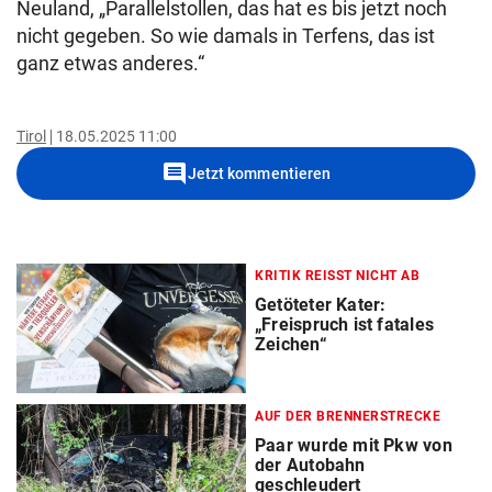
Neuland, „Parallelstollen, das hat es bis jetzt noch
nicht gegeben. So wie damals in Terfens, das ist
ganz etwas anderes.“
Tirol
18.05.2025 11:00
comment
Jetzt kommentieren
KRITIK REISST NICHT AB
Getöteter Kater:
„Freispruch ist fatales
Zeichen“
AUF DER BRENNERSTRECKE
Paar wurde mit Pkw von
der Autobahn
geschleudert