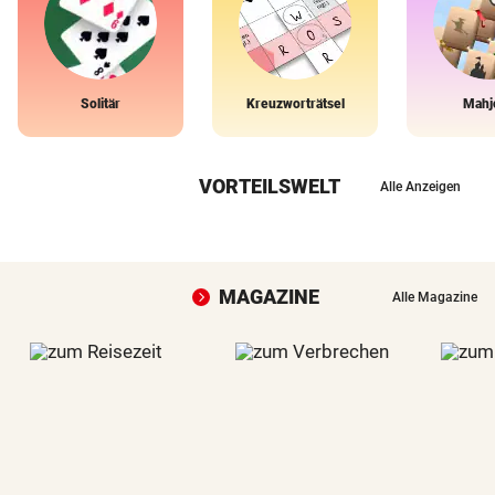
Solitär
Kreuzworträtsel
Mahj
VORTEILSWELT
Alle Anzeigen
MAGAZINE
Alle Magazine