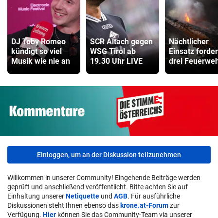
DJ Toby Romeo
SCR Altach gegen
Nächtlicher
kündigt so viel
WSG Tirol ab
Einsatz forder
Musik wie nie an
19.30 Uhr LIVE
drei Feuerwe
Einloggen, um an der Diskussion teilzunehmen
Willkommen in unserer Community! Eingehende Beiträge werden
geprüft und anschließend veröffentlicht. Bitte achten Sie auf
Einhaltung unserer
Netiquette
und
AGB
. Für ausführliche
Diskussionen steht Ihnen ebenso das
krone.at-Forum
zur
Verfügung.
Hier
können Sie das Community-Team via unserer