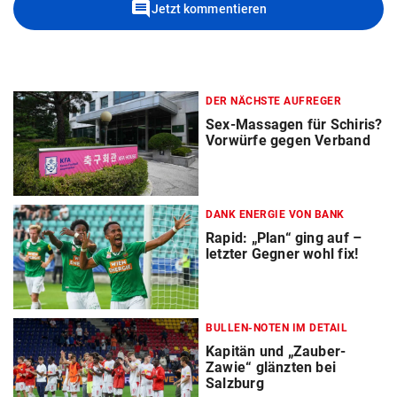
comment
Jetzt kommentieren
DER NÄCHSTE AUFREGER
Sex-Massagen für Schiris?
Vorwürfe gegen Verband
DANK ENERGIE VON BANK
Rapid: „Plan“ ging auf –
letzter Gegner wohl fix!
BULLEN-NOTEN IM DETAIL
Kapitän und „Zauber-
Zawie“ glänzten bei
Salzburg