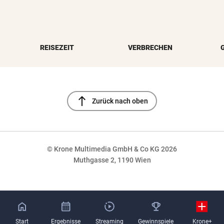
REISEZEIT
VERBRECHEN
north
Zurück nach oben
© Krone Multimedia GmbH & Co KG 2026
Muthgasse 2, 1190 Wien
NaN%
Start
Ergebnisse
Streaming
Gewinnspiele
Krone+