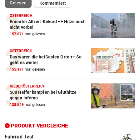
(ausgewählt)
Gelesen
Kommentiert
ÖSTERREICH
Erneuter Allzeit-Rekord ++ Hitze noch
Action-Cam Vergleich
nicht vorbei
157.871
mal gelesen
ZUM VERGLEICH
Crosstrainer Vergleich
ÖSTERREICH
Das waren die heißesten Orte ++ So
ZUM VERGLEICH
geht es weiter
155.171
mal gelesen
E-Bike Vergleich
ZUM VERGLEICH
NIEDERÖSTERREICH
500 Helfer kämpfen bei Gluthitze
Elektro-Scooter Vergleich
gegen Inferno
ZUM VERGLEICH
138.549
mal gelesen
Ergometer Vergleich
ZUM VERGLEICH
PRODUKT VERGLEICHE
Fahrrad Test