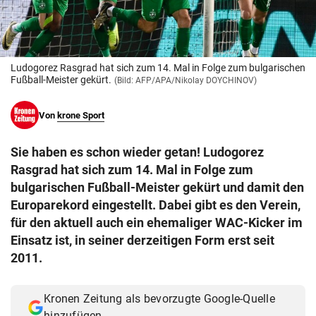
© Krone Multimedia GmbH & Co KG 2026
Muthgasse 2, 1190 Wien
Ludogorez Rasgrad hat sich zum 14. Mal in Folge zum bulgarischen
Fußball-Meister gekürt.
(Bild: AFP/APA/Nikolay DOYCHINOV)
Von
krone Sport
Sie haben es schon wieder getan! Ludogorez
Rasgrad hat sich zum 14. Mal in Folge zum
bulgarischen Fußball-Meister gekürt und damit den
Europarekord eingestellt. Dabei gibt es den Verein,
für den aktuell auch ein ehemaliger WAC-Kicker im
Einsatz ist, in seiner derzeitigen Form erst seit
2011.
Kronen Zeitung als bevorzugte Google-Quelle
hinzufügen