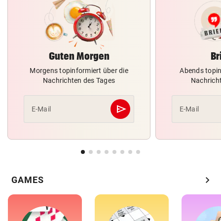
Guten Morgen
Br
Morgens topinformiert über die
Abends topin
Nachrichten des Tages
Nachrich
send
E-Mail
E-Mail
Abschicken
chevron_right
GAMES