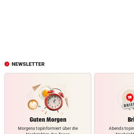
NEWSLETTER
Guten Morgen
Br
Morgens topinformiert über die
Abends topin