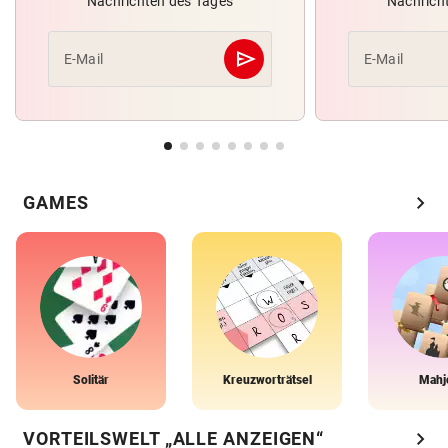
Nachrichten des Tages
Nachrich
send
E-Mail
E-Mail
Abschicken
chevron_right
GAMES
Solitär
Kreuzworträtsel
Mahj
chevron_right
VORTEILSWELT „ALLE ANZEIGEN“