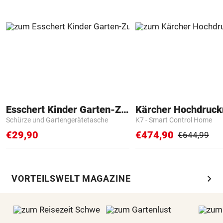
Esschert Kinder Garten-Zubehör
Kärcher Hochdruck
Schürze und Gartengerätetasche
K7 - Smart Control Home
€29,90
€474,90
€644,99
chevron_right
VORTEILSWELT MAGAZINE