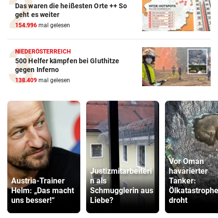
Das waren die heißesten Orte ++ So
geht es weiter
154.996
mal gelesen
NIEDERÖSTERREICH
500 Helfer kämpfen bei Gluthitze
gegen Inferno
138.409
mal gelesen
Vor Oman
Justizmitarbeiteri
havarierter
Austria-Trainer
n als
Tanker:
Helm: „Das macht
Schmugglerin aus
Ölkatastroph
uns besser!“
Liebe?
droht