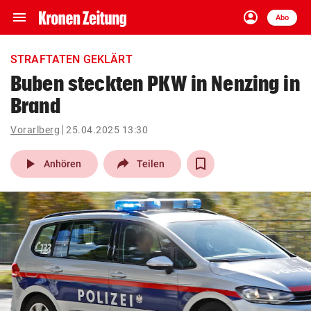
menu
account_circle
Navigation
Anmelden
Abo
close
Schließen
ein-/ausklappen
STRAFTATEN GEKLÄRT
Abonnieren
Buben steckten PKW in Nenzing in
Brand
account_circle
arrow_right
Anmelden
Vorarlberg
25.04.2025 13:30
pin_drop
arrow_right
Bundesland auswäh
Wien
play_arrow
Anhören
Teilen
bookmark
Merkliste
Suchbegriff
search
eingeben