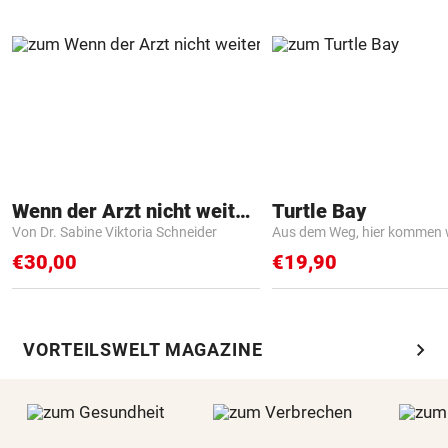
Wenn der Arzt nicht weiter weiß
Turtle Bay
Von Dr. Sabine Viktoria Schneider
Aus dem Weg, hier kommen w
€30,00
€19,90
chevron_right
VORTEILSWELT MAGAZINE