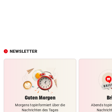
NEWSLETTER
Guten Morgen
Br
Morgens topinformiert über die
Abends topin
Nachrichten des Tages
Nachrich