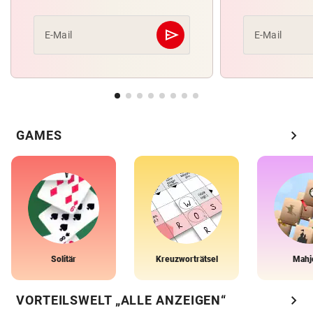
send
E-Mail
E-Mail
Abschicken
chevron_right
GAMES
Solitär
Kreuzworträtsel
Mahj
chevron_right
VORTEILSWELT „ALLE ANZEIGEN“