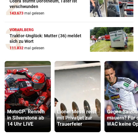
Cobra stürmt Dorotheum, Täter ist
verschwunden
143.673
mal gelesen
VORARLBERG
Traktor-Unglück: Mutter (36) meldet
sich zu Wort
111.832
mal gelesen
MotoGP: Rennen
Lionel Messi reist
Gegen Salzbu
in Silverstone ab
mit Privatjet zur
mauern? Für 
14 Uhr LIVE
Trauerfeier
WAC keine Op