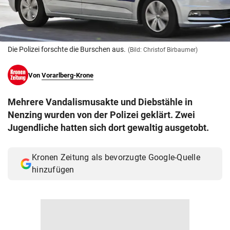
© Krone Multimedia GmbH & Co KG 2026
Muthgasse 2, 1190 Wien
Die Polizei forschte die Burschen aus.
(Bild: Christof Birbaumer)
Von
Vorarlberg-Krone
Mehrere Vandalismusakte und Diebstähle in
Nenzing wurden von der Polizei geklärt. Zwei
Jugendliche hatten sich dort gewaltig ausgetobt.
Kronen Zeitung als bevorzugte Google-Quelle
hinzufügen